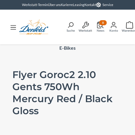
Werkstatt-Termin
Über uns
Karierre
Leasing
Kontakt
Service
alt springen
8
Suche
Werkstatt
News
Konto
Warenko
E-Bikes
Flyer Goroc2 2.10
Gents 750Wh
Mercury Red / Black
Gloss