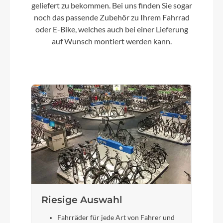
geliefert zu bekommen. Bei uns finden Sie sogar
Motor
noch das passende Zubehör zu Ihrem Fahrrad
Panasonic GX Ultimate Pro FIT 25/95Nm
oder E-Bike, welches auch bei einer Lieferung
auf Wunsch montiert werden kann.
Kette
Shimano CN-E6090
Rücklicht
Busch & Müller 2C
Vorderrad Nabe
Formula DC-511, 32h
Riesige Auswahl
Gewicht
30 kg
Fahrräder für jede Art von Fahrer und