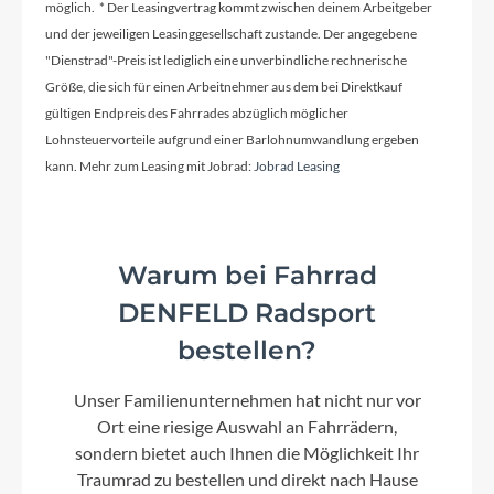
möglich. * Der Leasingvertrag kommt zwischen deinem Arbeitgeber
Aluminium
und der jeweiligen Leasinggesellschaft zustande. Der angegebene
"Dienstrad"-Preis ist lediglich eine unverbindliche rechnerische
Größe, die sich für einen Arbeitnehmer aus dem bei Direktkauf
Kurbelgarnitur
gültigen Endpreis des Fahrrades abzüglich möglicher
Samox EC40
Lohnsteuervorteile aufgrund einer Barlohnumwandlung ergeben
kann. Mehr zum Leasing mit Jobrad:
Jobrad Leasing
Kassette
Shimano Deore CS-M4100, 10 speed, 11-46t
Warum bei Fahrrad
Lenker
DENFELD Radsport
Flyer Alloy 7°, 25mm
bestellen?
Unser Familienunternehmen hat nicht nur vor
Farbe
Ort eine riesige Auswahl an Fahrrädern,
Mercury Red / Black Gloss
sondern bietet auch Ihnen die Möglichkeit Ihr
Traumrad zu bestellen und direkt nach Hause