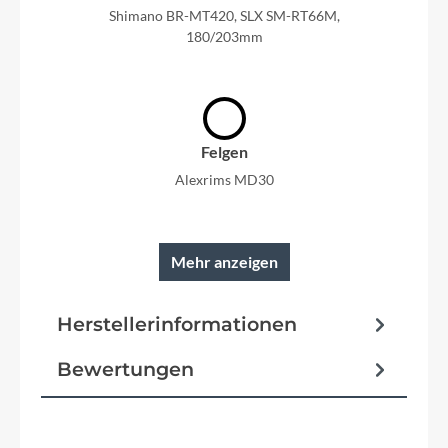
Shimano BR-MT420, SLX SM-RT66M,
180/203mm
Felgen
Alexrims MD30
Mehr anzeigen
Reifen
Herstellerinformationen
Schwalbe Johnny Watts
Bewertungen
Schutzbleche
Sunny Wheel 65mm