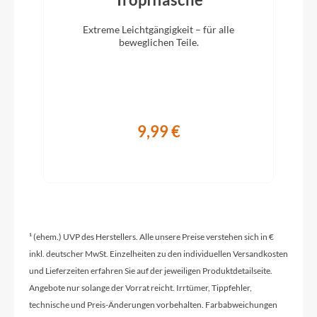
Extreme Leichtgängigkeit – für alle
Hinterrad Nabe
beweglichen Teile.
Formula EHL-148S, 32h
Sattelklemme
9,99 €
Laminar CL07JB1 BK 39/34.9
Griffe
Flyer Urban
¹ (ehem.) UVP des Herstellers. Alle unsere Preise verstehen sich in €
Schaltwerk
inkl. deutscher MwSt. Einzelheiten zu den individuellen Versandkosten
Shimano Deore RD-M5120-SGS, 10 speed
und Lieferzeiten erfahren Sie auf der jeweiligen Produktdetailseite.
Angebote nur solange der Vorrat reicht. Irrtümer, Tippfehler,
technische und Preis-Änderungen vorbehalten. Farbabweichungen
Rahmenmaterial