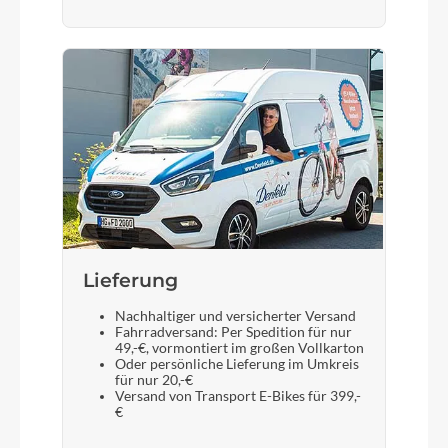
SR Suntour XCR34 Air, 120 mm Travel, 1.8"
Steerer, 15 X 110 mm Boost
Display
FIT DSP1-M (2" color display)
Sattelstütze
Flyer Alloy, 31.6 x 350 mm
Lieferung
Nachhaltiger und versicherter Versand
Fahrradversand: Per Spedition für nur
49,-€, vormontiert im großen Vollkarton
Oder persönliche Lieferung im Umkreis
für nur 20,-€
Versand von Transport E-Bikes für 399,-
€