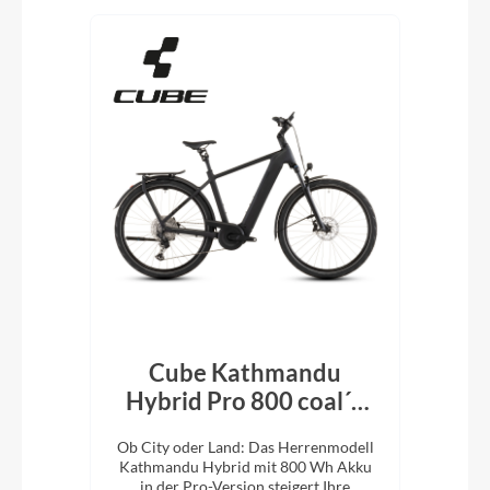
Cube Kathmandu
k´n
Hybrid Pro 800 coal´n
H
´black 2026
En
e
Ob City oder Land: Das Herrenmodell
Ob 
XC-
Kathmandu Hybrid mit 800 Wh Akku
Kat
ung.
in der Pro-Version steigert Ihre
i