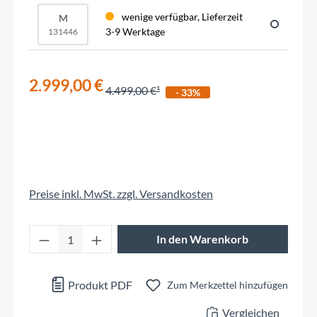
wenige verfügbar, Lieferzeit
M
3-9 Werktage
131446
2.999,00 €
4.499,00 €
- 33%
Preise inkl. MwSt. zzgl. Versandkosten
Produkt Anzahl: Gib den gewünschten Wert 
In den Warenkorb
Produkt PDF
Zum Merkzettel hinzufügen
Vergleichen