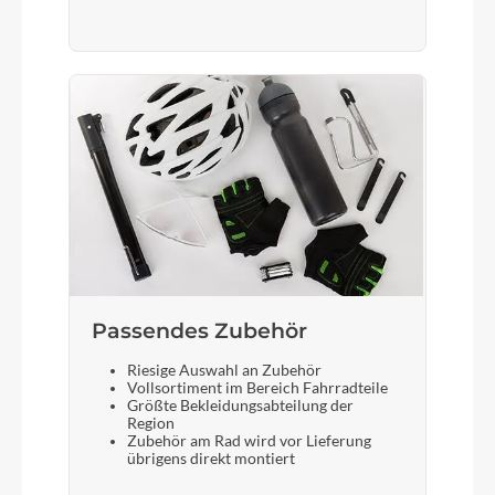
Bremshebel
Shimano BL-MT401
Schloss
Abus battery lock with YourPlus one key system
Steuersatz
ACROS AZX-262 Blocklock
Passendes Zubehör
Riesige Auswahl an Zubehör
Sattel
Vollsortiment im Bereich Fahrradteile
Größte Bekleidungsabteilung der
Selle Royal Essenza+
Region
Zubehör am Rad wird vor Lieferung
übrigens direkt montiert
Gabel