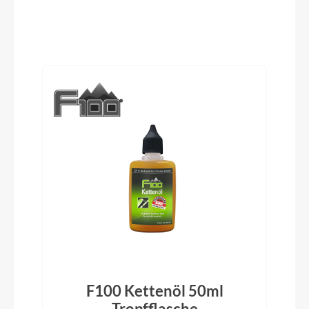
Pedale
VP 527
Produktgalerie überspringen
Ständer
Pletscher Comp Flex
Glocke
inklusive
Rahmentyp
E-ATB Hardtail
Modelljahr
F100 Kettenöl 50ml
2023
)
Tropfflasche