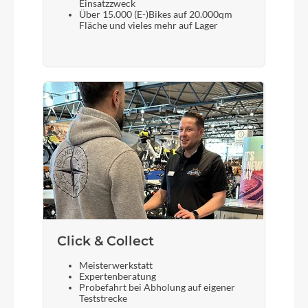
Einsatzzweck
Über 15.000 (E-)Bikes auf 20.000qm
Scheinwerfer
Fläche und vieles mehr auf Lager
Supernova Mini 2
Akku
Flyer FIB-750 FIT
Laufradgröße
29 Zoll
Gepäckträger
Click & Collect
Flyer Racktime, integrated spring flap
Meisterwerkstatt
Expertenberatung
Schalthebel
Probefahrt bei Abholung auf eigener
Teststrecke
Shimano Deore SL-M4100-R, 10 speed