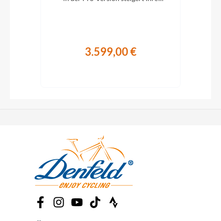
Abenteuerlust auf zwei Rädern.
A
3.599,00 €