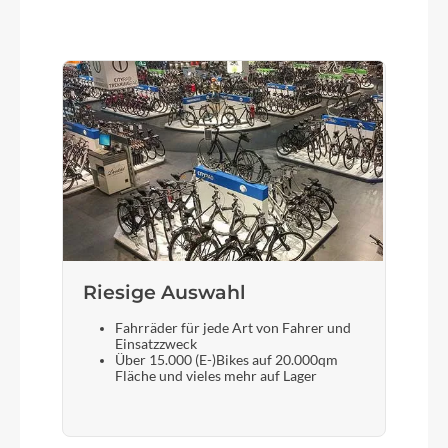
Aluminium
Lenker
Ergotec Ergo XXL, 16°, 30 mm, 700 mm
Farbe
Pearl White Satin
Motor
Riesige Auswahl
Pinion E1.9 MGU
Fahrräder für jede Art von Fahrer und
Einsatzzweck
Über 15.000 (E-)Bikes auf 20.000qm
Rücklicht
Fläche und vieles mehr auf Lager
Flyer RL-2
Vorderrad Nabe