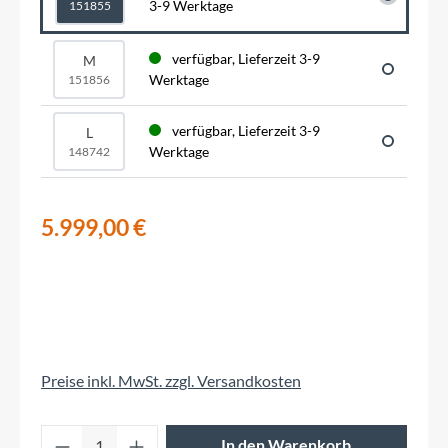
3-9 Werktage
151855
verfügbar, Lieferzeit 3-9
M
Werktage
151856
verfügbar, Lieferzeit 3-9
L
Werktage
148742
5.999,00 €
Preise inkl. MwSt. zzgl. Versandkosten
Produkt Anzahl: Gib den gewünschten Wert 
In den Warenkorb