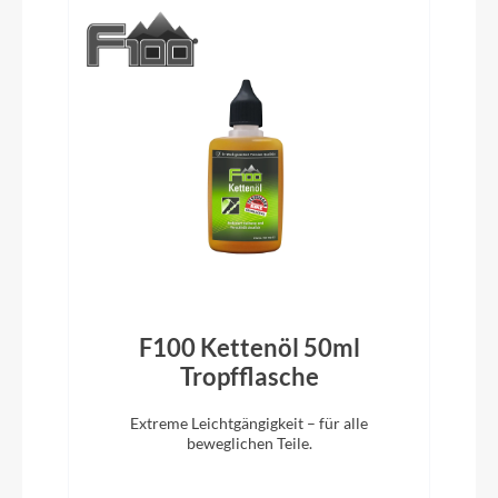
Reifen
Schwalbe Johnny Watts, 29 x 2.35, 60-622
Schutzbleche
Hebie Alumee FLYER Design, 72 mm
F100 Kettenöl 50ml
)
Tropfflasche
Pedale
VP 527
Extreme Leichtgängigkeit – für alle
beweglichen Teile.
Ständer