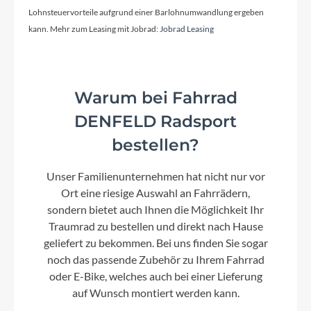
Lohnsteuervorteile aufgrund einer Barlohnumwandlung ergeben
Hinterrad Nabe
kann. Mehr zum Leasing mit Jobrad:
Jobrad Leasing
Formula EHL-52, 32h
Griffe
Warum bei Fahrrad
Flyer Urban
DENFELD Radsport
bestellen?
Ladegerät
FIT Fast Charger 5A 48V
Unser Familienunternehmen hat nicht nur vor
Ort eine riesige Auswahl an Fahrrädern,
sondern bietet auch Ihnen die Möglichkeit Ihr
Schaltwerk
Traumrad zu bestellen und direkt nach Hause
Pinion Motor Gearbox Unit (MGU), E1.9, 9-Gang,
geliefert zu bekommen. Bei uns finden Sie sogar
Gates Carbon Drive CDX, Comfort Setup
noch das passende Zubehör zu Ihrem Fahrrad
oder E-Bike, welches auch bei einer Lieferung
auf Wunsch montiert werden kann.
Rahmenmaterial