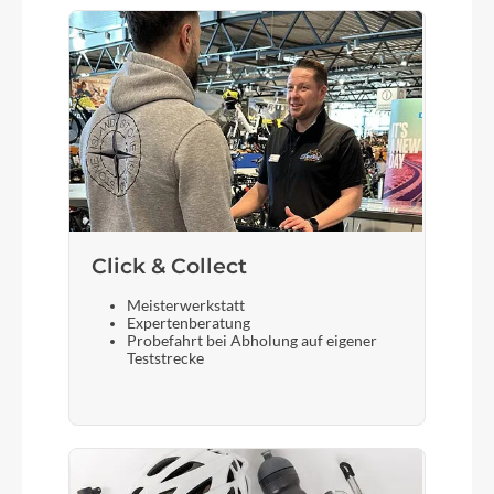
Formula DC71, 32h
Gewicht
27 kg
Scheinwerfer
Flyer ONE HL-2, 100 Lux, mit automatischem
Click & Collect
LED-Tagfahrlicht
Meisterwerkstatt
Expertenberatung
Probefahrt bei Abholung auf eigener
Akku
Teststrecke
FIT Tubepack 800 48V FIT (800 Wh / 15 Ah / 48
V)
Laufradgröße
29"