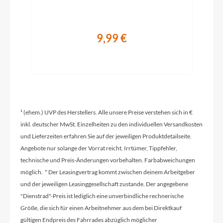
Pletscher Comp 40 Flex
9,99 €
Glocke
Inklsusive
Vorbau
Satori Python, 31.8 x 65 mm, winkelverstellbar
¹ (ehem.) UVP des Herstellers. Alle unsere Preise verstehen sich in €
inkl. deutscher MwSt. Einzelheiten zu den individuellen Versandkosten
und Lieferzeiten erfahren Sie auf der jeweiligen Produktdetailseite.
Rahmentyp
Angebote nur solange der Vorrat reicht. Irrtümer, Tippfehler,
Tiefeinsteiger
technische und Preis-Änderungen vorbehalten. Farbabweichungen
möglich. * Der Leasingvertrag kommt zwischen deinem Arbeitgeber
und der jeweiligen Leasinggesellschaft zustande. Der angegebene
Modelljahr
"Dienstrad"-Preis ist lediglich eine unverbindliche rechnerische
2026
Größe, die sich für einen Arbeitnehmer aus dem bei Direktkauf
gültigen Endpreis des Fahrrades abzüglich möglicher