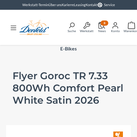
Werkstatt-Termin
Über uns
Karierre
Leasing
Kontakt
Service
alt springen
8
Suche
Werkstatt
News
Konto
Warenko
E-Bikes
Flyer Goroc TR 7.33
800Wh Comfort Pearl
White Satin 2026