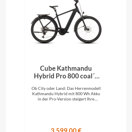
Cube Kathmandu
k´n
Hybrid Pro 800 coal´n
H
´black 2026
En
e
Ob City oder Land: Das Herrenmodell
Ob 
XC-
Kathmandu Hybrid mit 800 Wh Akku
Kat
ung.
in der Pro-Version steigert Ihre
i
Abenteuerlust auf zwei Rädern.
A
3.599,00 €