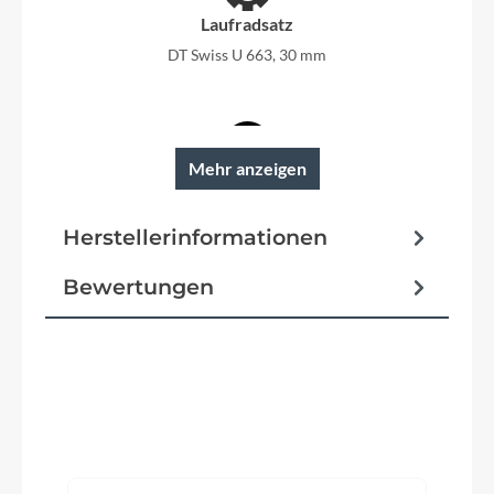
Laufradsatz
DT Swiss U 663, 30 mm
Mehr anzeigen
Felgen
DT Swiss U 663, 30 mm
Herstellerinformationen
Bewertungen
Rahmen
Engineered by FLYER, Interne Kabelführung,
Hydrogeformter Rahmen, 12 x 148 mm
Produktgalerie überspringen