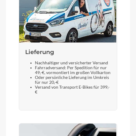
Gabel
SR Suntour Mobie34 Air, 100 mm, 15 x 100 mm
Display
FIT Compact DSP1-M (2" Farbdisplay)
Lieferung
Nachhaltiger und versicherter Versand
Sattelstütze
Fahrradversand: Per Spedition für nur
49,-€, vormontiert im großen Vollkarton
Satori Xopic2 Suspension, 31.6 mm
Oder persönliche Lieferung im Umkreis
für nur 20,-€
Versand von Transport E-Bikes für 399,-
€