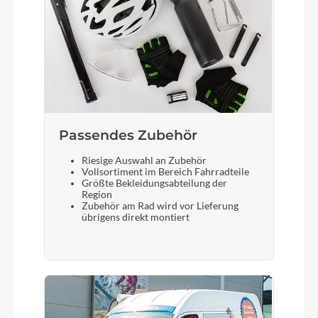
Gepäckträger
Flyer ONE Sport Rack II, kompatibel mit
MonkeyLoad, Ortlieb QL 3.1
Passendes Zubehör
Bremshebel
Shimano SLX
Riesige Auswahl an Zubehör
Vollsortiment im Bereich Fahrradteile
Größte Bekleidungsabteilung der
Region
Zubehör am Rad wird vor Lieferung
Schloss
übrigens direkt montiert
Abus XPlus Akkuschloss, «one key»-System
Sattel
Selle Royal On Plus moderate wide