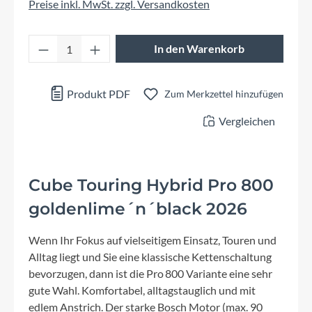
Preise inkl. MwSt. zzgl. Versandkosten
Produkt Anzahl: Gib den gewünschten Wert 
In den Warenkorb
Produkt PDF
Zum Merkzettel hinzufügen
Vergleichen
Cube Touring Hybrid Pro 800
goldenlime´n´black 2026
Wenn Ihr Fokus auf vielseitigem Einsatz, Touren und
Alltag liegt und Sie eine klassische Kettenschaltung
bevorzugen, dann ist die Pro 800 Variante eine sehr
gute Wahl. Komfortabel, alltagstauglich und mit
edlem Anstrich. Der starke Bosch Motor (max. 90