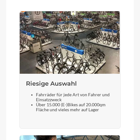
Farbe
goldenlime´n´black
Motor
Bosch Drive Unit Performance Line PX max.
90Nm (BDU34)
Kette
KMC eGlide
Riesige Auswahl
Fahrräder für jede Art von Fahrer und
Rücklicht
Einsatzzweck
Über 15.000 (E-)Bikes auf 20.000qm
ACID Mudguard Rear Light PRO-E, 12V, DC
Fläche und vieles mehr auf Lager
Gewicht
27,3 kg