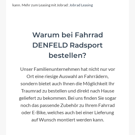
Shimano Cues RD-U6000-GS, 11-Speed
kann. Mehr zum Leasing mit Jobrad:
Jobrad Leasing
Rahmenmaterial
Warum bei Fahrrad
Aluminium Superlite
DENFELD Radsport
bestellen?
Kurbelgarnitur
ACID Trekking Hybrid, 40T
Unser Familienunternehmen hat nicht nur vor
Ort eine riesige Auswahl an Fahrrädern,
Kassette
sondern bietet auch Ihnen die Möglichkeit Ihr
Shimano Cues CS-LG400, 11-50T
Traumrad zu bestellen und direkt nach Hause
geliefert zu bekommen. Bei uns finden Sie sogar
noch das passende Zubehör zu Ihrem Fahrrad
Lenker
oder E-Bike, welches auch bei einer Lieferung
CUBE Comfort Trail Bar, 700mm
auf Wunsch montiert werden kann.