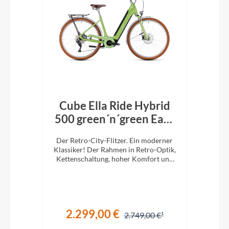
ort
Cube Ella Ride Hybrid
C
ise
500 green´n´green Easy
Entry
mit
Der Retro-City-Flitzer. Ein moderner
Der
tung.
Klassiker! Der Rahmen in Retro-Optik,
Klas
.
Kettenschaltung, hoher Komfort und
Ket
ein super Handling werden Sie
überzeugen.
2.299,00 €
€
2.749,00 €