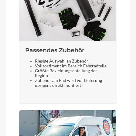
Shimano Cues SL-U6000, Rapidfire-Plus
Bremshebel
Shimano
Passendes Zubehör
Steuersatz
Riesige Auswahl an Zubehör
ACROS AZF-1035, ICR (Integrated Cable
Vollsortiment im Bereich Fahrradteile
Routing), Top Zero-Stack 1 1/2" (ZS 56mm),
Größte Bekleidungsabteilung der
Bottom Zero-Stack 1 1/2" (ZS 56mm), HIC
Region
Zubehör am Rad wird vor Lieferung
übrigens direkt montiert
Sattel
ACID Sequence 180
Gabel