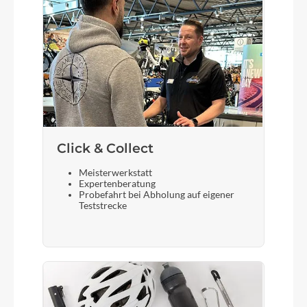
Scheinwerfer
ACID Front Light PRO-E 60 X-Connect, 12V, DC
Akku
Bosch PowerTube 800
Click & Collect
Laufradgröße
Meisterwerkstatt
Expertenberatung
28 Zoll
Probefahrt bei Abholung auf eigener
Teststrecke
Gepäckträger
ACID SIC 2.0 RILink
Schalthebel