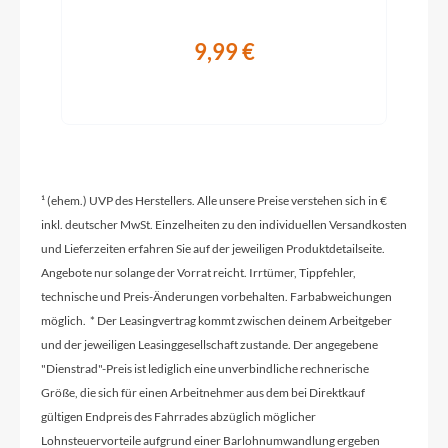
9,99 €
Rahmentyp
On-Road
Modelljahr
2026
¹ (ehem.) UVP des Herstellers. Alle unsere Preise verstehen sich in €
inkl. deutscher MwSt. Einzelheiten zu den individuellen Versandkosten
und Lieferzeiten erfahren Sie auf der jeweiligen Produktdetailseite.
Griffe
Angebote nur solange der Vorrat reicht. Irrtümer, Tippfehler,
ACID Travel Comfort
technische und Preis-Änderungen vorbehalten. Farbabweichungen
möglich. * Der Leasingvertrag kommt zwischen deinem Arbeitgeber
Ladegerät
und der jeweiligen Leasinggesellschaft zustande. Der angegebene
Bosch 2A
"Dienstrad"-Preis ist lediglich eine unverbindliche rechnerische
Größe, die sich für einen Arbeitnehmer aus dem bei Direktkauf
gültigen Endpreis des Fahrrades abzüglich möglicher
Schaltwerk
Lohnsteuervorteile aufgrund einer Barlohnumwandlung ergeben