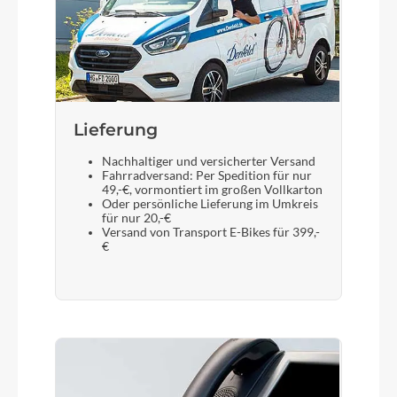
SR Suntour NX1-32 LO Air, Tapered, 15x110mm,
100mm
Display
Bosch Purion 200 with Integrated Display
Lieferung
Sattelstütze
Nachhaltiger und versicherter Versand
Fahrradversand: Per Spedition für nur
CUBE Suspension Seatpost HD, 31.6mm
49,-€, vormontiert im großen Vollkarton
Oder persönliche Lieferung im Umkreis
für nur 20,-€
Versand von Transport E-Bikes für 399,-
€