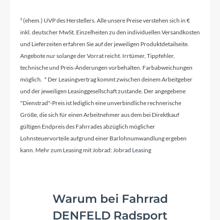
2026
¹ (ehem.) UVP des Herstellers. Alle unsere Preise verstehen sich in €
inkl. deutscher MwSt. Einzelheiten zu den individuellen Versandkosten
und Lieferzeiten erfahren Sie auf der jeweiligen Produktdetailseite.
Griffe
Angebote nur solange der Vorrat reicht. Irrtümer, Tippfehler,
ACID Hybrid Tour
technische und Preis-Änderungen vorbehalten. Farbabweichungen
möglich. * Der Leasingvertrag kommt zwischen deinem Arbeitgeber
Ladegerät
und der jeweiligen Leasinggesellschaft zustande. Der angegebene
Bosch 2A
"Dienstrad"-Preis ist lediglich eine unverbindliche rechnerische
Größe, die sich für einen Arbeitnehmer aus dem bei Direktkauf
gültigen Endpreis des Fahrrades abzüglich möglicher
Schaltwerk
Lohnsteuervorteile aufgrund einer Barlohnumwandlung ergeben
Shimano XT RD-M8100-SGS, ShadowPlus, 12-
kann. Mehr zum Leasing mit Jobrad:
Jobrad Leasing
Speed
Rahmenmaterial
Warum bei Fahrrad
Aluminium Superlite
DENFELD Radsport