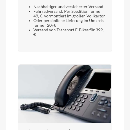
Nachhaltiger und versicherter Versand
Sattelstütze
Fahrradversand: Per Spedition für nur
49,-€, vormontiert im großen Vollkarton
CUBE Dropper Post, Handlebar Lever, Internal
Oder persönliche Lieferung im Umkreis
Cable Routing, 31.6mm
für nur 20,-€
Versand von Transport E-Bikes für 399,-
€