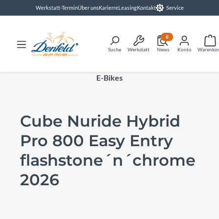
Werkstatt-Termin
Über uns
Karierre
Leasing
Kontakt
Service
alt springen
8
Suche
Werkstatt
News
Konto
Warenko
E-Bikes
Cube Nuride Hybrid
Pro 800 Easy Entry
flashstone´n´chrome
2026