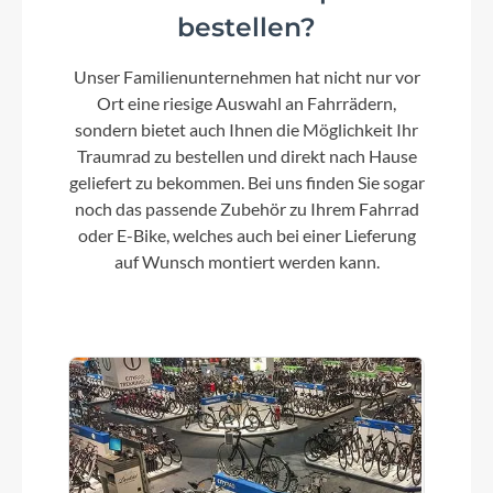
bestellen?
Kurbelgarnitur
Unser Familienunternehmen hat nicht nur vor
ACID MTB Hybrid Pro, 38T
Ort eine riesige Auswahl an Fahrrädern,
sondern bietet auch Ihnen die Möglichkeit Ihr
Kassette
Traumrad zu bestellen und direkt nach Hause
Shimano Deore CS-M6100, 10-51T
geliefert zu bekommen. Bei uns finden Sie sogar
noch das passende Zubehör zu Ihrem Fahrrad
oder E-Bike, welches auch bei einer Lieferung
Lenker
auf Wunsch montiert werden kann.
CUBE Comfort Trail Bar, 720mm
Farbe
flashstone´n´chrome
Motor