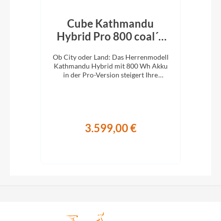
Cube Kathmandu
r´n
Hybrid Pro 800 coal´n
H
´black 2026
En
d:
Ob City oder Land: Das Herrenmodell
Ob 
Kathmandu Hybrid mit 800 Wh Akku
Kat
it
in der Pro-Version steigert Ihre
i
Abenteuerlust auf zwei Rädern.
A
3.599,00 €