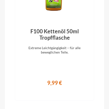
Ständer
ACID FM Pure Kickstand
F100 Kettenöl 50ml
)
Tropfflasche
Glocke
Easy Bell
Extreme Leichtgängigkeit – für alle
beweglichen Teile.
Vorbau
CUBE Comfort Stem Pro, 31.8mm, Adjustable
9,99 €
Rahmentyp
E-ATB
Modelljahr