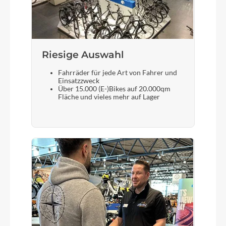
Bosch Drive Unit Performance Line CX max.
100Nm (BDU38)
Kette
Riesige Auswahl
KMC e12
Fahrräder für jede Art von Fahrer und
Einsatzzweck
Über 15.000 (E-)Bikes auf 20.000qm
Rücklicht
Fläche und vieles mehr auf Lager
ACID Mudguard Rear Light PRO-E, 12V, DC
Gewicht
29,2 kg
Scheinwerfer
ACID Front Light PRO-E 60 X-Connect, 12V, DC