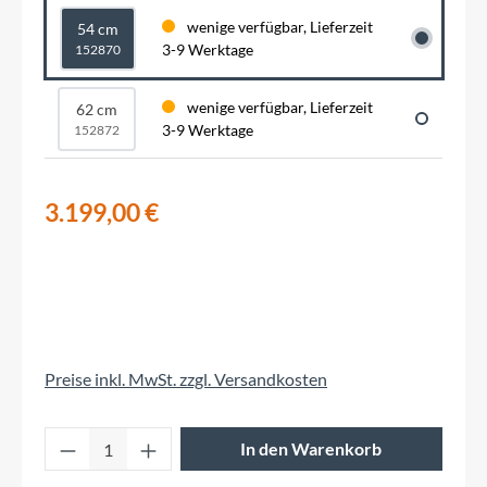
wenige verfügbar, Lieferzeit
54 cm
3-9 Werktage
152870
wenige verfügbar, Lieferzeit
62 cm
3-9 Werktage
152872
3.199,00 €
Preise inkl. MwSt. zzgl. Versandkosten
Produkt Anzahl: Gib den gewünschten Wert 
In den Warenkorb