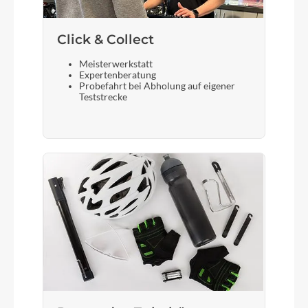
Akku
Bosch PowerTube 800
Click & Collect
Meisterwerkstatt
Laufradgröße
Expertenberatung
Probefahrt bei Abholung auf eigener
28 Zoll
Teststrecke
Gepäckträger
ACID SIC 2.0 RILink
Schalthebel
Shimano Deore SL-M6100
Bremshebel
Shimano