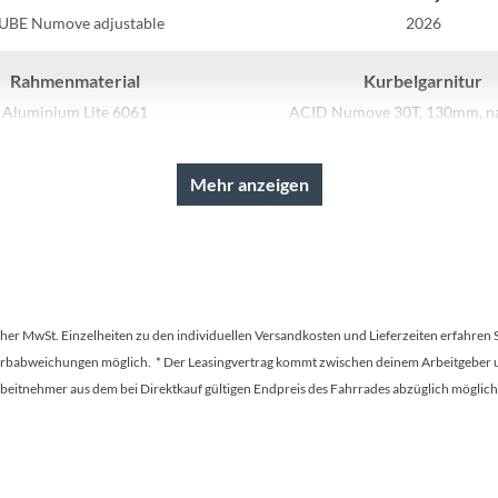
Sigg
UBE Numove adjustable
2026
Sportourer
Rahmenmaterial
Kurbelgarnitur
Aluminium Lite 6061
ACID Numove 30T, 130mm, n
Tenways
factor
Mehr anzeigen
Topeak
Farbe
Kette
pacificblue´n´steelblue
KMC Z8.3
Uvex
Schalthebel
Bremshebel
Widek
no SL-M315, Rapidfire-Plus
Tektro
tscher MwSt. Einzelheiten zu den individuellen Versandkosten und Lieferzeiten erfahren 
Farbabweichungen möglich. * Der Leasingvertrag kommt zwischen deinem Arbeitgeber un
Gabel
Sattelstütze
Yazoo
en Arbeitnehmer aus dem bei Direktkauf gültigen Endpreis des Fahrrades abzüglich mög
Aluminium Lite 6061
CUBE Performance Post, 