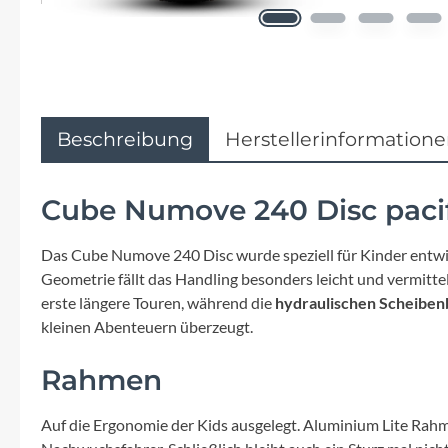
Flyer
Garmin
Gore
Beschreibung
Herstellerinformation
Hebie
Cube Numove 240 Disc pacif
Kettler Alu Rad
Das Cube Numove 240 Disc wurde speziell für Kinder entwic
Geometrie fällt das Handling besonders leicht und vermittel
Koga
erste längere Touren, während die
hydraulischen Scheibe
kleinen Abenteuern überzeugt.
Lapierre
Rahmen
Lizard Skins
Auf die Ergonomie der Kids ausgelegt. Aluminium Lite Rahm