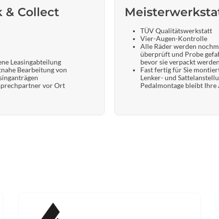
k & Collect
Meisterwerksta
TÜV Qualitätswerkstatt
Vier-Augen-Kontrolle
Alle Räder werden nochm
überprüft und Probe gefa
ene Leasingabteilung
bevor sie verpackt werde
tnahe Bearbeitung von
Fast fertig für Sie montier
singanträgen
Lenker- und Sattelanstell
prechpartner vor Ort
Pedalmontage bleibt Ihre