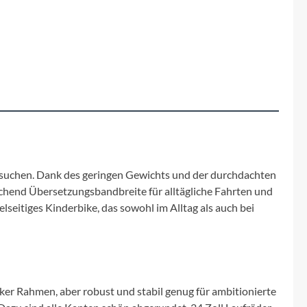
Fuxon
Giro
Haibike
i:SY
Knog
ad suchen. Dank des geringen Gewichts und der durchdachten
ichend Übersetzungsbandbreite für alltägliche Fahrten und
Kärcher
elseitiges Kinderbike, das sowohl im Alltag als auch bei
Litemove
Mammut
ker Rahmen, aber robust und stabil genug für ambitionierte