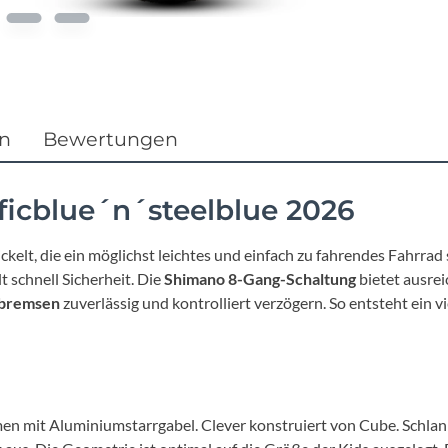
Focus
Ghost
Gudereit
en
Bewertungen
Hercules
icblue´n´steelblue 2026
KLICKfix
kelt, die ein möglichst leichtes und einfach zu fahrendes Fahrr
t schnell Sicherheit. Die
Shimano 8-Gang-Schaltung
bietet ausre
KTM
nbremsen
zuverlässig und kontrolliert verzögern. So entsteht ein vi
Lezyne
Lupine
en mit Aluminiumstarrgabel. Clever konstruiert von Cube. Schlan