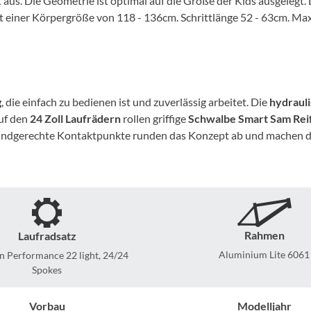
t aus. Die Geometrie ist optimal auf die Größe der Kids ausgelegt.
Mcfk
it einer Körpergröße von 118 - 136cm. Schrittlänge 52 - 63cm. M
Mounty
Park Tool
g
, die einfach zu bedienen ist und zuverlässig arbeitet. Die
hydraul
POC
Auf den
24 Zoll Laufrädern
rollen griffige
Schwalbe Smart Sam Rei
ndgerechte Kontaktpunkte runden das Konzept ab und machen das
PUKY
RFR
RockShox
Rahmen
Laufradsatz
Aluminium Lite 6061
Performance 22 light, 24/24
Spokes
Schwalbe
Vorbau
Modelljahr