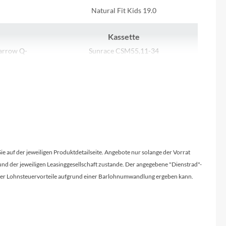
Sigma
Natural Fit Kids 19.0
SQlab
Kassette
arrow Q-
Sunrace CSM55,11-34
Thule
Uebler
Gewicht
9,2 kg
VDO
Steuersatz
Winora
CUBE
Sie auf der jeweiligen Produktdetailseite. Angebote nur solange der Vorrat
d der jeweiligen Leasinggesellschaft zustande. Der angegebene "Dienstrad"-
Zefal
licher Lohnsteuervorteile aufgrund einer Barlohnumwandlung ergeben kann.
27.2mm