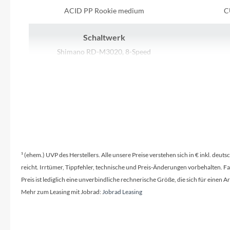
SHIMANO
ACID PP Rookie medium
C
SKS
Schaltwerk
Shimano RD-M3020, 8-Speed
SRAM
Tip Top
Lenker
CUBE KIDS 590mm, Ø 19mm
Unleazhed
Laufradgröße
Voxom
24"
Shima
¹ (ehem.) UVP des Herstellers. Alle unsere Preise verstehen sich in € inkl. deu
reicht. Irrtümer, Tippfehler, technische und Preis-Änderungen vorbehalten. 
Sattel
Woom
Preis ist lediglich eine unverbindliche rechnerische Größe, die sich für ein
ACID Rookie
Mehr zum Leasing mit Jobrad:
Jobrad Leasing
Zipp