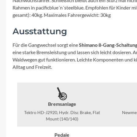
Nachwuchsfahrer. Schließlich bleibt auch ein Sturz mal nich
Mavic
Rahmen in pacificblue´n´steelblue. Empfohlen für Kinder m
gesamt): 40kg. Maximales Fahrergewicht: 30kg
MonkeyLink
Ausstattung
Ortlieb
Für die Gangwechsel sorgt eine
Shimano 8-Gang-Schaltun
Pitlock
eine starke Bremsleistung und lassen sich leicht dosieren. 
Waldwegen gut funktionieren. Leichte Komponenten und ki
Alltag und Freizeit.
Profile Design
Reich
Rixen & Kaul
Bremsanlage
Tektro HD-J2920, Hydr. Disc Brake, Flat
Newmen 
Mount (140/140)
S'COOL
Pedale