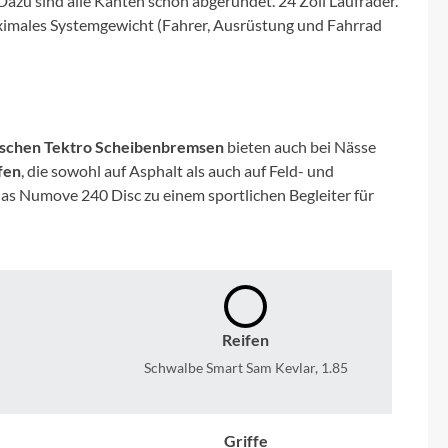
 Dazu sind alle Kanten schön abgerundet. 24 Zoll Laufräder.
Micro
aximales Systemgewicht (Fahrer, Ausrüstung und Fahrrad
NC-17
Pegasus
ischen Tektro Scheibenbremsen
bieten auch bei Nässe
Powerbar
fen
, die sowohl auf Asphalt als auch auf Feld- und
 Numove 240 Disc zu einem sportlichen Begleiter für
Racktime
RIESE & MÜLLER
ROTWILD Bikes
Reifen
Schwalbe Smart Sam Kevlar, 1.85
Scott
Griffe