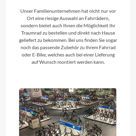
desert´n´black
Unser Familienunternehmen hat nicht nur vor
Ort eine riesige Auswahl an Fahrrädern,
sondern bietet auch Ihnen die Möglichkeit Ihr
Kette
Traumrad zu bestellen und direkt nach Hause
KMC X10
geliefert zu bekommen. Bei uns finden Sie sogar
noch das passende Zubehör zu Ihrem Fahrrad
oder E-Bike, welches auch bei einer Lieferung
Vorderrad Nabe
auf Wunsch montiert werden kann.
Shimano FH-TX505, QR, Centerlock
Gewicht
14,2kg
Umwerfer
Shimano Deore FD-T6000, Top-Swing, 31.8mm