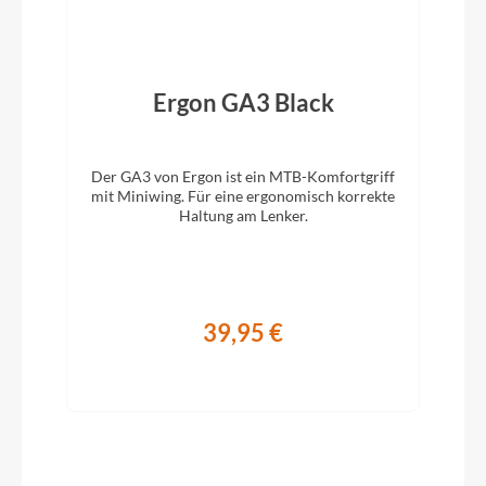
Modelljahr
2022
z
Ergon GA3 Black
Hinterrad Nabe
Shimano HB-TX505, QR, Centerlock
Der GA3 von Ergon ist ein MTB-Komfortgriff
mit Miniwing. Für eine ergonomisch korrekte
Haltung am Lenker.
Sattelklemme
CUBE Varioclose, 31.8mm
Griffe
39,95 €
Natural Fit All Terrain
Schaltwerk
Shimano XT RD-T8000, 10-Speed