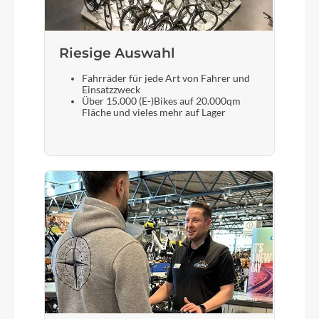
Laufradgröße
XS (46cm), S (50cm), M (54cm)
Riesige Auswahl
Fahrräder für jede Art von Fahrer und
Schalthebel
Einsatzzweck
Über 15.000 (E-)Bikes auf 20.000qm
Shimano Deore SL-M6000, Rapidfire-Plus
Fläche und vieles mehr auf Lager
Bremshebel
Shimano
Steuersatz
VP Integrated, Top 1 1/8", Bottom 1 1/2"
Sattel
Natural Fit Sequence