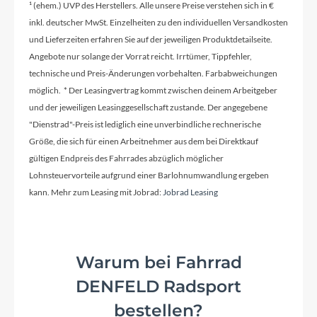
¹ (ehem.) UVP des Herstellers. Alle unsere Preise verstehen sich in €
Rahmenmaterial
inkl. deutscher MwSt. Einzelheiten zu den individuellen Versandkosten
und Lieferzeiten erfahren Sie auf der jeweiligen Produktdetailseite.
Aluminium Superlite
Angebote nur solange der Vorrat reicht. Irrtümer, Tippfehler,
technische und Preis-Änderungen vorbehalten. Farbabweichungen
möglich. * Der Leasingvertrag kommt zwischen deinem Arbeitgeber
Kurbelgarnitur
und der jeweiligen Leasinggesellschaft zustande. Der angegebene
Shimano FC-T551, Hollowtech II, 48x36x26T,
"Dienstrad"-Preis ist lediglich eine unverbindliche rechnerische
175mm, Integrated BB, Chainguard
Größe, die sich für einen Arbeitnehmer aus dem bei Direktkauf
gültigen Endpreis des Fahrrades abzüglich möglicher
Lohnsteuervorteile aufgrund einer Barlohnumwandlung ergeben
Kassette
kann. Mehr zum Leasing mit Jobrad:
Jobrad Leasing
Shimano CS-HG500, 11-34T
Lenker
Warum bei Fahrrad
CUBE Comfort Trail Bar, 660mm
DENFELD Radsport
bestellen?
Farbe