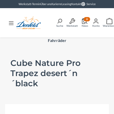
Werkstatt-Termin
Über uns
Karierre
Leasing
Kontakt
Service
alt springen
8
Suche
Werkstatt
News
Konto
Warenko
Fahrräder
Cube Nature Pro
Trapez desert´n
´black