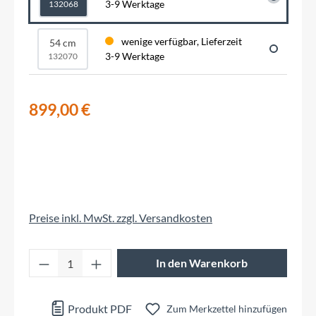
3-9 Werktage
132068
wenige verfügbar, Lieferzeit
54 cm
3-9 Werktage
132070
899,00 €
Preise inkl. MwSt. zzgl. Versandkosten
Produkt Anzahl: Gib den gewünschten Wert 
In den Warenkorb
Produkt PDF
Zum Merkzettel hinzufügen