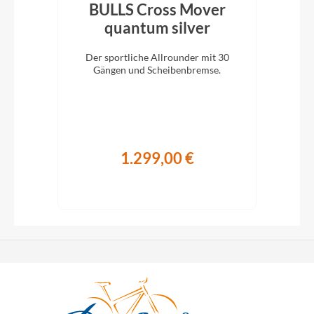
LX
BULLS Cross Mover
e
quantum silver
q
Der sportliche Allrounder mit 30
n,
Gängen und Scheibenbremse.
keit
1.299,00 €