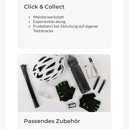
Click & Collect
Gabel
Meisterwerkstatt
Expertenberatung
SR Suntour NEX HLO, 63mm, Lockout
Probefahrt bei Abholung auf eigener
Teststrecke
Sattelstütze
CUBE Performance Post, 27.2mm
Passendes Zubehör