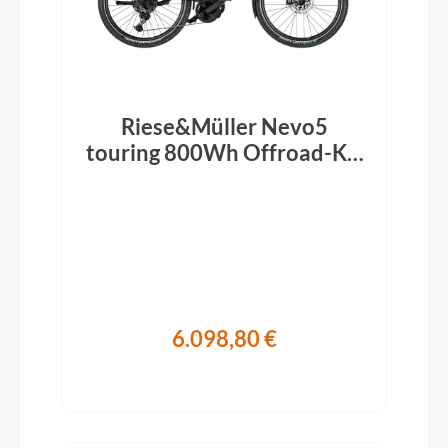
Riese&Müller Nevo5
touring 800Wh Offroad-Kit
ABS RX ruby red 2026
6.098,80 €