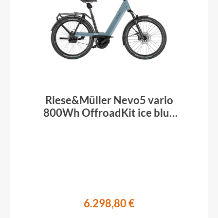
Riese&Müller Nevo5 vario
800Wh OffroadKit ice blue
2026
6.298,80 €