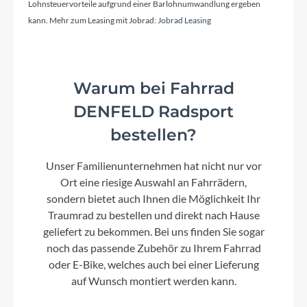
Lohnsteuervorteile aufgrund einer Barlohnumwandlung ergeben
Bosch 4A Charger
kann. Mehr zum Leasing mit Jobrad:
Jobrad Leasing
Schaltwerk
Shimano Nexus, 5 speed
Warum bei Fahrrad
DENFELD Radsport
Rahmenmaterial
bestellen?
Aluminium
Unser Familienunternehmen hat nicht nur vor
Ort eine riesige Auswahl an Fahrrädern,
Kurbelgarnitur
sondern bietet auch Ihnen die Möglichkeit Ihr
Samox EC40
Traumrad zu bestellen und direkt nach Hause
geliefert zu bekommen. Bei uns finden Sie sogar
noch das passende Zubehör zu Ihrem Fahrrad
Lenker
oder E-Bike, welches auch bei einer Lieferung
Ergotec Ergo XXL, 700 mm, 16°, 30 mm
auf Wunsch montiert werden kann.