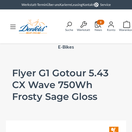
Werkstatt-Termin
Über uns
Karierre
Leasing
Kontakt
Service
alt springen
8
Suche
Werkstatt
News
Konto
Warenko
E-Bikes
Flyer G1 Gotour 5.43
CX Wave 750Wh
Frosty Sage Gloss