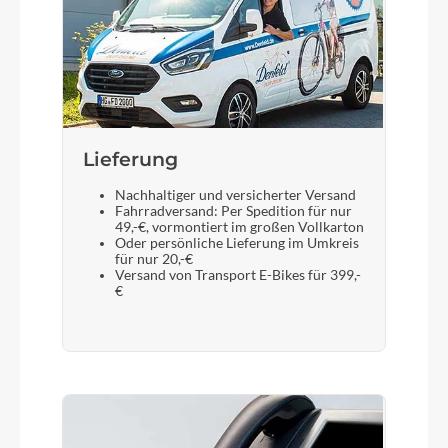
Sattel
Selle Royal Essenza Moderate
Gabel
Lieferung
SR Suntour Mobie A32 Coil, 15 x 100 mm, 75 mm
Nachhaltiger und versicherter Versand
Fahrradversand: Per Spedition für nur
49,-€, vormontiert im großen Vollkarton
Display
Oder persönliche Lieferung im Umkreis
für nur 20,-€
Bosch Intuvia 100
Versand von Transport E-Bikes für 399,-
€
Sattelstütze
Flyer Alloy, 30.9 mm x 350 mm