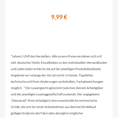
Modelljahr
9,99 €
2025
Hinterrad Nabe
Shimano Nexus SG-C7000-5D, 32h
¹ (ehem.) UVP des Herstellers. Alle unsere Preise verstehen sich in €
Sattelklemme
inkl. deutscher MwSt. Einzelheiten zu den individuellen Versandkosten
und Lieferzeiten erfahren Sie auf der jeweiligen Produktdetailseite.
Flyer FY-CV3, 30.9mm QR
Angebote nur solange der Vorrat reicht. Irrtümer, Tippfehler,
technische und Preis-Änderungen vorbehalten. Farbabweichungen
möglich. * Der Leasingvertrag kommt zwischen deinem Arbeitgeber
Griffe
und der jeweiligen Leasinggesellschaft zustande. Der angegebene
Flyer Comfort
"Dienstrad"-Preis ist lediglich eine unverbindliche rechnerische
Größe, die sich für einen Arbeitnehmer aus dem bei Direktkauf
gültigen Endpreis des Fahrrades abzüglich möglicher
Ladegerät