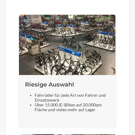
Farbe
Frosty Sage Gloss
Motor
Bosch Performance Line CX 25/75Nm
Rücklicht
Flyer RL-1
Riesige Auswahl
Vorderrad Nabe
Fahrräder für jede Art von Fahrer und
Shimano Deore HB-M6010BX CL, 32h
Einsatzzweck
Über 15.000 (E-)Bikes auf 20.000qm
Fläche und vieles mehr auf Lager
Gewicht
32 kg