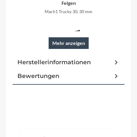
Felgen
Mach1 Trucky 30, 30 mm
Mehr anzeigen
Rahmen
FLYER engineered, hydroformed tubing
Herstellerinformationen
Bewertungen
Reifen
Schwalbe Marathon Plus 28 x 2,00
Schutzbleche
Sunny Wheel, 65 mm
Produktgalerie überspringen