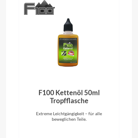
Pedale
Flyer Wellgo
Ständer
Ursus Mooi
Glocke
Inklusive
F100 Kettenöl 50ml
Vorbau
)
Tropfflasche
Flyer ONE CI Stem, 31.8 x 95 mm
Extreme Leichtgängigkeit – für alle
beweglichen Teile.
Rahmentyp
Tiefeinsteiger