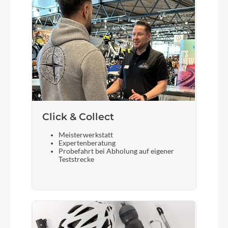
Scheinwerfer
Herrmans MR8
Akku
Bosch PowerTube 750
Click & Collect
Nabenritzel
Gates CDX Rear Sprocket, 32T
Meisterwerkstatt
Expertenberatung
Probefahrt bei Abholung auf eigener
Teststrecke
Laufradgröße
28 Zoll
Gepäckträger
Flyer Versatile Rack, MonkeyLoad, inkl.