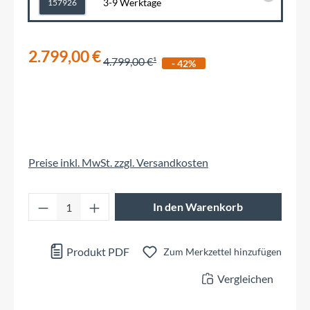
3-9 Werktage
157926
2.799,00 €
4.799,00 €
- 42%
Preise inkl. MwSt. zzgl. Versandkosten
Produkt Anzahl: Gib den gewünschten Wert 
In den Warenkorb
Produkt PDF
Zum Merkzettel hinzufügen
Vergleichen