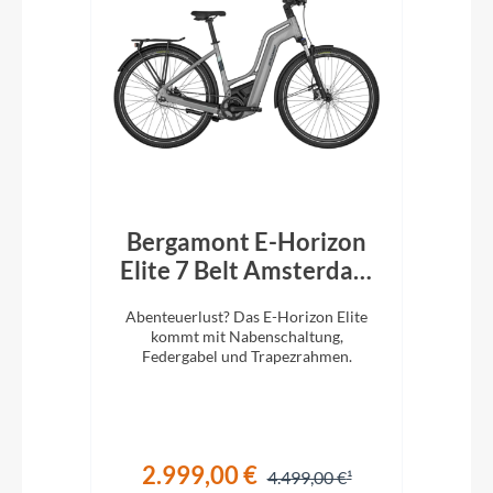
 CX
Bergamont E-Horizon
B
k
Elite 7 Belt Amsterdam
El
750Wh Trapez shiny
lug.
Abenteuerlust? Das E-Horizon Elite
Ab
mortar grey
iefem
kommt mit Nabenschaltung,
Federgabel und Trapezrahmen.
2.999,00 €
€
4.499,00 €