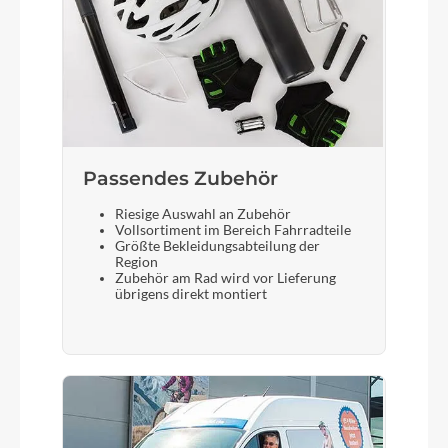
Federklappe
Schalthebel
Shimano SL-C7000-5, 5 speed
Passendes Zubehör
Bremshebel
Riesige Auswahl an Zubehör
Shimano Alfine BL-S7000
Vollsortiment im Bereich Fahrradteile
Größte Bekleidungsabteilung der
Region
Zubehör am Rad wird vor Lieferung
Schloss
übrigens direkt montiert
Abus Amparo 4750 X, Rahmen und
Batterieschloss, gleichschließend
Steuersatz
VP CI Tapered Set