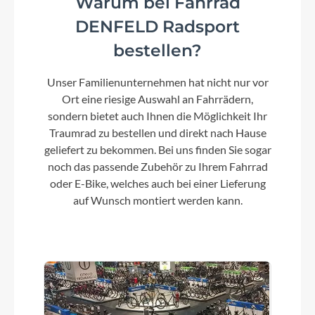
Warum bei Fahrrad
Aluminium Superlite
DENFELD Radsport
bestellen?
Kurbelgarnitur
Unser Familienunternehmen hat nicht nur vor
ACID MTB Hybrid Pro, 40T
Ort eine riesige Auswahl an Fahrrädern,
sondern bietet auch Ihnen die Möglichkeit Ihr
Kassette
Traumrad zu bestellen und direkt nach Hause
Shimano Deore CS-M6100, 10-51T
geliefert zu bekommen. Bei uns finden Sie sogar
noch das passende Zubehör zu Ihrem Fahrrad
oder E-Bike, welches auch bei einer Lieferung
Lenker
auf Wunsch montiert werden kann.
CUBE Comfort Trail Bar, 700mm
Farbe
lizard´n´black