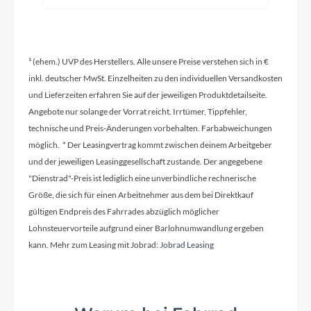
Modelljahr
2026
¹ (ehem.) UVP des Herstellers. Alle unsere Preise verstehen sich in €
inkl. deutscher MwSt. Einzelheiten zu den individuellen Versandkosten
und Lieferzeiten erfahren Sie auf der jeweiligen Produktdetailseite.
Griffe
Angebote nur solange der Vorrat reicht. Irrtümer, Tippfehler,
ACID Travel Comfort
technische und Preis-Änderungen vorbehalten. Farbabweichungen
möglich. * Der Leasingvertrag kommt zwischen deinem Arbeitgeber
Ladegerät
und der jeweiligen Leasinggesellschaft zustande. Der angegebene
Bosch 2A
"Dienstrad"-Preis ist lediglich eine unverbindliche rechnerische
Größe, die sich für einen Arbeitnehmer aus dem bei Direktkauf
gültigen Endpreis des Fahrrades abzüglich möglicher
Schaltwerk
Lohnsteuervorteile aufgrund einer Barlohnumwandlung ergeben
Shimano XT RD-M8100-SGS, ShadowPlus, 12-
kann. Mehr zum Leasing mit Jobrad:
Jobrad Leasing
Speed
Rahmenmaterial