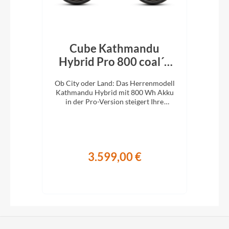
Cube Kathmandu
r´n
Hybrid Pro 800 coal´n
H
´black 2026
En
d:
Ob City oder Land: Das Herrenmodell
Ob 
Kathmandu Hybrid mit 800 Wh Akku
Kat
it
in der Pro-Version steigert Ihre
i
Abenteuerlust auf zwei Rädern.
A
3.599,00 €