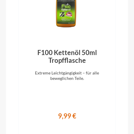
Pedale
ACID PP Trekking
Ständer
ACID FM Pure Kickstand
F100 Kettenöl 50ml
)
Tropfflasche
Glocke
Reich Cycle Bells Ringsound
Extreme Leichtgängigkeit – für alle
beweglichen Teile.
Vorbau
CUBE Comfort Stem Pro, 31.8mm, Adjustable
9,99 €
Rahmentyp
On-Road