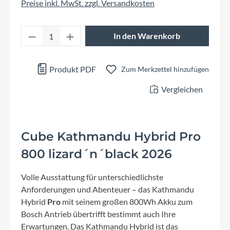
Preise inkl. MwSt. zzgl. Versandkosten
Produkt Anzahl: Gib den gewünschten Wert 
In den Warenkorb
Produkt PDF
Zum Merkzettel hinzufügen
Vergleichen
Cube Kathmandu Hybrid Pro
800 lizard´n´black 2026
Volle Ausstattung für unterschiedlichste
Anforderungen und Abenteuer – das Kathmandu
Hybrid
Pro
mit seinem großen 800Wh Akku zum
Bosch Antrieb übertrifft bestimmt auch Ihre
Erwartungen. Das Kathmandu Hybrid ist das