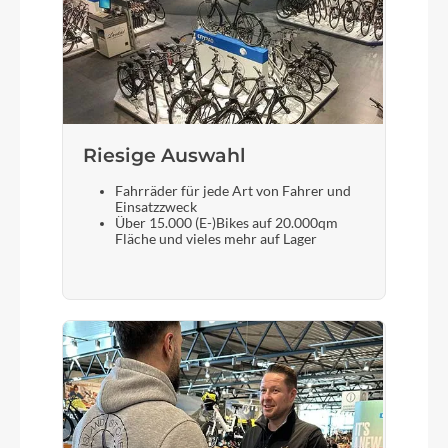
Motor
Bosch Drive Unit Performance Line CX max.
100Nm (BDU38)
Kette
Riesige Auswahl
KMC e12
Fahrräder für jede Art von Fahrer und
Einsatzzweck
Über 15.000 (E-)Bikes auf 20.000qm
Rücklicht
Fläche und vieles mehr auf Lager
ACID Mudguard Rear Light PRO-E, 12V, DC
Gewicht
28,2 kg
Scheinwerfer