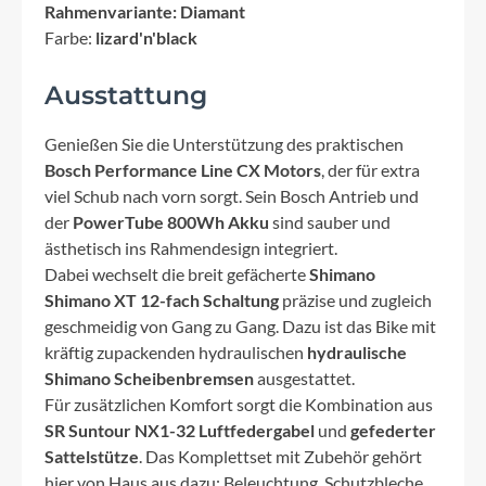
Rahmenvariante: Diamant
Farbe:
lizard'n'black
Ausstattung
Genießen Sie die Unterstützung des praktischen
Bosch Performance Line CX Motors
, der für extra
viel Schub nach vorn sorgt. Sein Bosch Antrieb und
der
PowerTube 800Wh Akku
sind sauber und
ästhetisch ins Rahmendesign integriert.
Dabei wechselt die breit gefächerte
Shimano
Shimano XT 12-fach Schaltung
präzise und zugleich
geschmeidig von Gang zu Gang. Dazu ist das Bike mit
kräftig zupackenden hydraulischen
hydraulische
Shimano Scheibenbremsen
ausgestattet.
Für zusätzlichen Komfort sorgt die Kombination aus
SR Suntour NX1-32 Luftfedergabel
und
gefederter
Sattelstütze
. Das Komplettset mit Zubehör gehört
hier von Haus aus dazu: Beleuchtung, Schutzbleche