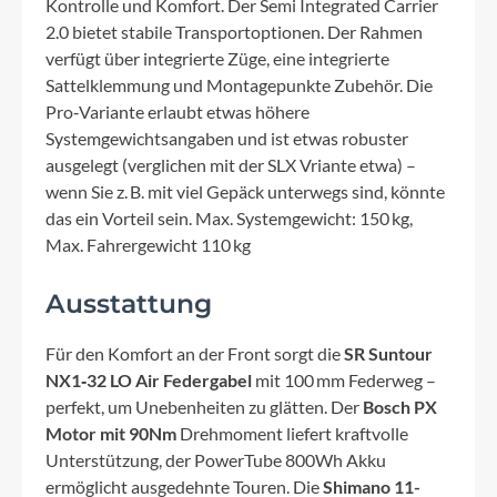
Kontrolle und Komfort. Der Semi Integrated Carrier
2.0 bietet stabile Transportoptionen. Der Rahmen
verfügt über integrierte Züge, eine integrierte
Sattelklemmung und Montagepunkte Zubehör. Die
Pro‑Variante erlaubt etwas höhere
Systemgewichtsangaben und ist etwas robuster
ausgelegt (verglichen mit der SLX Vriante etwa) –
wenn Sie z. B. mit viel Gepäck unterwegs sind, könnte
das ein Vorteil sein. Max. Systemgewicht: 150 kg,
Max. Fahrergewicht 110 kg
Ausstattung
Für den Komfort an der Front sorgt die
SR Suntour
NX1‑32 LO Air Federgabel
mit 100 mm Federweg –
perfekt, um Unebenheiten zu glätten. Der
Bosch PX
Motor mit 90Nm
Drehmoment liefert kraftvolle
Unterstützung, der PowerTube 800Wh Akku
ermöglicht ausgedehnte Touren. Die
Shimano 11-