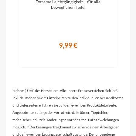
Extreme Leichtgängigkeit – für alle
beweglichen Teile.
Vorbau
CUBE Comfort Stem Pro, 31.8mm, Adjustable
9,99 €
Rahmentyp
On-Road
Modelljahr
2026
¹ (ehem.) UVP des Herstellers. Alle unsere Preise verstehen sich in €
inkl. deutscher MwSt. Einzelheiten zu den individuellen Versandkosten
und Lieferzeiten erfahren Sie auf der jeweiligen Produktdetailseite.
Griffe
Angebote nur solange der Vorrat reicht. Irrtümer, Tippfehler,
ACID Travel Comfort
technische und Preis-Änderungen vorbehalten. Farbabweichungen
möglich. * Der Leasingvertrag kommt zwischen deinem Arbeitgeber
Ladegerät
und der jeweiligen Leasinggesellschaft zustande. Der angegebene