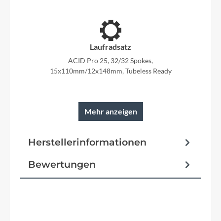
Laufradsatz
ACID Pro 25, 32/32 Spokes,
15x110mm/12x148mm, Tubeless Ready
Mehr anzeigen
Rahmen
Herstellerinformationen
Aluminium Superlite, Gravity Casting
Technology, Efficient Comfort Geometry,
Boost148, UDH™, Full-Suspension Integrated
Bewertungen
Battery, SIC 2.0, Advanced Internal Cable
Routing, Integrated Seatclamp