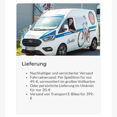
Gabel
SR Suntour NX1-32 LO Air, Tapered, 15x110mm,
100mm
Display
Bosch Purion 200 with Integrated Display
Lieferung
Sattelstütze
Nachhaltiger und versicherter Versand
Fahrradversand: Per Spedition für nur
CUBE Suspension Seatpost HD, 31.6mm
49,-€, vormontiert im großen Vollkarton
Oder persönliche Lieferung im Umkreis
für nur 20,-€
Versand von Transport E-Bikes für 399,-
€