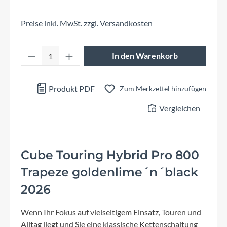
Preise inkl. MwSt. zzgl. Versandkosten
Produkt Anzahl: Gib den gewünschten Wert 
In den Warenkorb
Produkt PDF
Zum Merkzettel hinzufügen
Vergleichen
Cube Touring Hybrid Pro 800
Trapeze goldenlime´n´black
2026
Wenn Ihr Fokus auf vielseitigem Einsatz, Touren und
Alltag liegt und Sie eine klassische Kettenschaltung