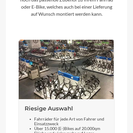
Lenker
oder E-Bike, welches auch bei einer Lieferung
CUBE Comfort Trail Bar, 700mm
auf Wunsch montiert werden kann.
Farbe
goldenlime´n´black
Motor
Bosch Drive Unit Performance Line PX max.
90Nm (BDU34)
Kette
KMC eGlide
Riesige Auswahl
Fahrräder für jede Art von Fahrer und
Rücklicht
Einsatzzweck
Über 15.000 (E-)Bikes auf 20.000qm
ACID Mudguard Rear Light PRO-E, 12V, DC