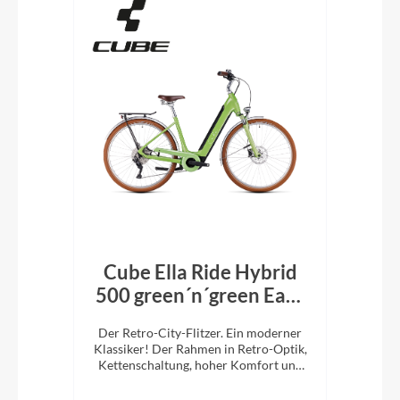
ort
Cube Ella Ride Hybrid
C
ise
500 green´n´green Easy
Entry
mit
Der Retro-City-Flitzer. Ein moderner
Der
tung.
Klassiker! Der Rahmen in Retro-Optik,
Klas
.
Kettenschaltung, hoher Komfort und
Ket
ein super Handling werden Sie
überzeugen.