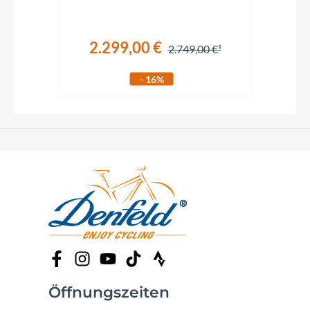
2.299,00 €
€
2.749,00 €
- 16%
Öffnungszeiten