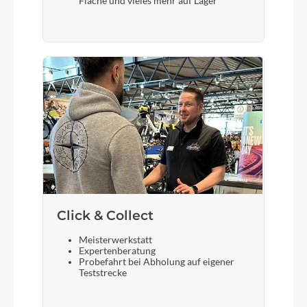
Fläche und vieles mehr auf Lager
Gewicht
27,3 kg
Scheinwerfer
ACID Front Light PRO-E 60 X-Connect, 12V, DC
Akku
Bosch PowerTube 800
Click & Collect
Laufradgröße
Meisterwerkstatt
Expertenberatung
28 Zoll
Probefahrt bei Abholung auf eigener
Teststrecke
Gepäckträger