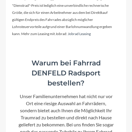
Bosch 2A
"Dienstrad"-Preis ist lediglich eine unverbindliche rechnerische
Größe, die sich für einen Arbeitnehmer aus dem bei Direktkauf
gültigen Endpreis des Fahrrades abzüglich möglicher
Schaltwerk
Lohnsteuervorteile aufgrund einer Barlohnumwandlung ergeben
Shimano Cues RD-U6000-GS, 11-Speed
kann. Mehr zum Leasing mit Jobrad:
Jobrad Leasing
Rahmenmaterial
Warum bei Fahrrad
Aluminium Superlite
DENFELD Radsport
bestellen?
Kurbelgarnitur
ACID Trekking Hybrid, 40T
Unser Familienunternehmen hat nicht nur vor
Ort eine riesige Auswahl an Fahrrädern,
Kassette
sondern bietet auch Ihnen die Möglichkeit Ihr
Shimano Cues CS-LG400, 11-50T
Traumrad zu bestellen und direkt nach Hause
geliefert zu bekommen. Bei uns finden Sie sogar
noch das passende Zubehör zu Ihrem Fahrrad