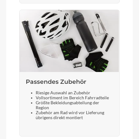
ACID SIC 2.0 RILink
Schalthebel
Shimano Cues SL-U6000, Rapidfire-Plus
Bremshebel
Shimano
Passendes Zubehör
Steuersatz
Riesige Auswahl an Zubehör
ACROS AZF-1035, ICR (Integrated Cable
Vollsortiment im Bereich Fahrradteile
Routing), Top Zero-Stack 1 1/2" (ZS 56mm),
Größte Bekleidungsabteilung der
Bottom Zero-Stack 1 1/2" (ZS 56mm), HIC
Region
Zubehör am Rad wird vor Lieferung
übrigens direkt montiert
Sattel
ACID Sequence 180