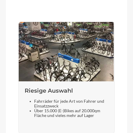
Gewicht
26.8 kg
Scheinwerfer
MonkeyLink Kurvenlicht 30 Lux
Akku
Bosch PowerTube (Smart System) 800
Riesige Auswahl
Laufradgröße
29 Zoll
Fahrräder für jede Art von Fahrer und
Einsatzzweck
Über 15.000 (E-)Bikes auf 20.000qm
Schalthebel
Fläche und vieles mehr auf Lager
Shimano Deore XT SL-M8100, rapidfire+