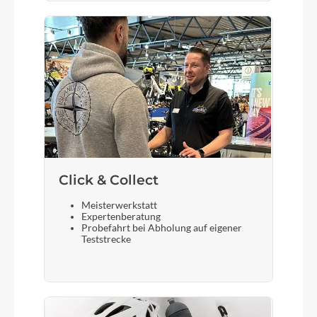
Bremshebel
TRP HD-M807
Steuersatz
Acros AZX-274, ZS56/28,6/ZS66/46
Sattel
Click & Collect
Selle Royal SRX
Meisterwerkstatt
Expertenberatung
Gabel
Probefahrt bei Abholung auf eigener
Teststrecke
RockShox Lyrik Select RC, 1.8 Steerer, 150 mm
Display
Bosch Mini Remote und System Controller