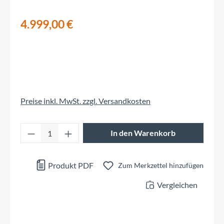
4.999,00 €
Preise inkl. MwSt. zzgl. Versandkosten
Produkt Anzahl: Gib den gewünschten Wert 
In den Warenkorb
Produkt PDF
Zum Merkzettel hinzufügen
Vergleichen