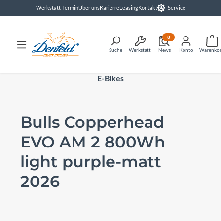
Werkstatt-Termin
Über uns
Karierre
Leasing
Kontakt
Service
alt springen
8
Suche
Werkstatt
News
Konto
Warenko
E-Bikes
Bulls Copperhead
EVO AM 2 800Wh
light purple-matt
2026