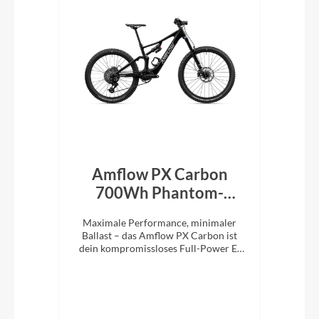
rid
Amflow PX Carbon
Am
een
700Wh Phantom-
Schwarz 2027
M
die
Maximale Performance, minimaler
Ma
1x12
Ballast – das Amflow PX Carbon ist
Bal
stem
dein kompromissloses Full-Power E-
ist
MTB für richtig Tempo im Gelände.
E-M