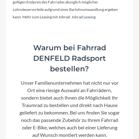
RockShox Deluxe Select+ RL, 150 mm
gültigen Endpreis des Fahrrades abzüglich möglicher
Lohnsteuervorteile aufgrund einer Barlohnumwandlung ergeben
Motor
kann. Mehr zum Leasing mit Jobrad:
Jobrad Leasing
Bosch Performance Line CX GEN5 (Smart
System) 25/100 Nm
Warum bei Fahrrad
Kette
DENFELD Radsport
Shimano Deore CS-M6100
bestellen?
Unser Familienunternehmen hat nicht nur vor
Rücklicht
Ort eine riesige Auswahl an Fahrrädern,
MonkeyLink Twinlight
sondern bietet auch Ihnen die Möglichkeit Ihr
Traumrad zu bestellen und direkt nach Hause
geliefert zu bekommen. Bei uns finden Sie sogar
Vorderrad Nabe
noch das passende Zubehör zu Ihrem Fahrrad
Forumula CL-811
oder E-Bike, welches auch bei einer Lieferung
auf Wunsch montiert werden kann.