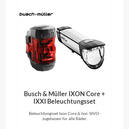
Hinterrad Nabe
Formula FCL-548M
Griffe
Ergon GX10
Ladegerät
Bosch Ladegerät 4A
Schaltwerk
Shimano Deore XT RD-M8100 shadow+
Busch & Müller IXON Core +
IXXI Beleuchtungsset
Rahmenmaterial
Beleuchtungsset Ixon Core & Ixxi. StVO-
D
zugelassen für alle Räder.
m
Carbon / Aluminium