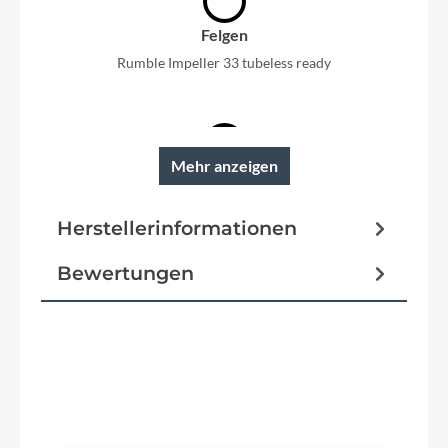
Felgen
Rumble Impeller 33 tubeless ready
Mehr anzeigen
Reifen
Schwalbe Magic Mary Performance
Herstellerinformationen
Rahmentyp
Bewertungen
Full-Suspension
Modelljahr
2026
Produktgalerie überspringen