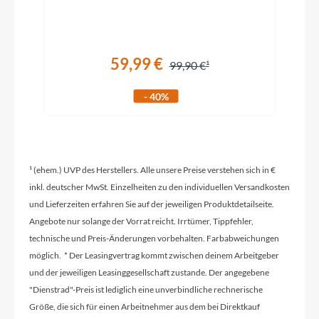
Kurbelgarnitur
Samox EC-53
59,99 €
99,90 €
Kassette
- 40%
Shimano Deore CS-M6100-12 10-51T
Lenker
¹ (ehem.) UVP des Herstellers. Alle unsere Preise verstehen sich in €
Rumble Altimate 35 Riser
inkl. deutscher MwSt. Einzelheiten zu den individuellen Versandkosten
und Lieferzeiten erfahren Sie auf der jeweiligen Produktdetailseite.
Angebote nur solange der Vorrat reicht. Irrtümer, Tippfehler,
Farbe
technische und Preis-Änderungen vorbehalten. Farbabweichungen
light purple-matt
möglich. * Der Leasingvertrag kommt zwischen deinem Arbeitgeber
und der jeweiligen Leasinggesellschaft zustande. Der angegebene
"Dienstrad"-Preis ist lediglich eine unverbindliche rechnerische
Dämpfer
Größe, die sich für einen Arbeitnehmer aus dem bei Direktkauf