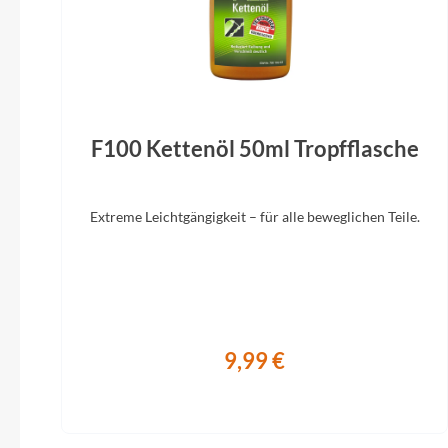
Sattel
Syncros Capilano
SR Suntou
15x100 
Al
F100 Kettenöl 50ml Tropfflasche
Extreme Leichtgängigkeit – für alle beweglichen Teile.
9,99 €