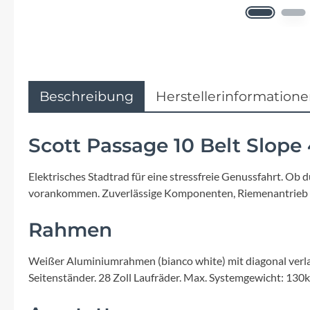
Flyer
Garmin
Gore
Beschreibung
Herstellerinformation
Hebie
Scott Passage 10 Belt Slop
Kettler Alu Rad
Elektrisches Stadtrad für eine stressfreie Genussfahrt. Ob
vorankommen. Zuverlässige Komponenten, Riemenantrieb un
Koga
Rahmen
Lapierre
Weißer Aluminiumrahmen (bianco white) mit diagonal verlau
Lizard Skins
Seitenständer. 28 Zoll Laufräder. Max. Systemgewicht: 130k