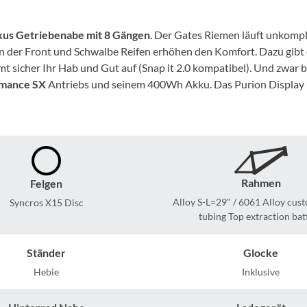
Mcfk
us Getriebenabe mit 8 Gängen
. Der Gates Riemen läuft unkomp
Mounty
er Front und Schwalbe Reifen erhöhen den Komfort. Dazu gibt es 
 sicher Ihr Hab und Gut auf (Snap it 2.0 kompatibel). Und zwar bi
Park Tool
mance SX
Antriebs und seinem 400Wh Akku. Das Purion Display bie
POC
PUKY
Rahmen
Felgen
RFR
Alloy S-L=29" / 6061 Alloy cus
Syncros X15 Disc
tubing Top extraction bat
RockShox
Ständer
Glocke
Schwalbe
Hebie
Inklusive