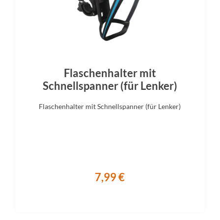
Gabel
Display
r NRX32-E Air LO R / Tapered /
Bosch Purion 200
bolt Axle / Remote Lock Out /
loy Steerer / 75mm Travel
Flaschenhalter mit
Schnellspanner (für Lenker)
Flaschenhalter mit Schnellspanner (für Lenker)
7,99 €