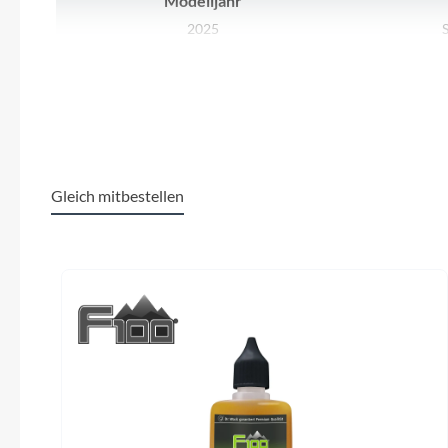
Modelljahr
SHIMANO
2025
SKS
Kurbelgarnitur
FSA CK-220 170mm
SRAM
Tip Top
Gleich mitbestellen
Motor
Unleazhed
Bosch Performance SX EU: 25kmh
Produktgalerie überspringen
Voxom
Gewicht
21.7 kg
Woom
Gepäckträger
Racktime Micro Rack SnapIt 2.0 8KG
Shimano 
Zipp