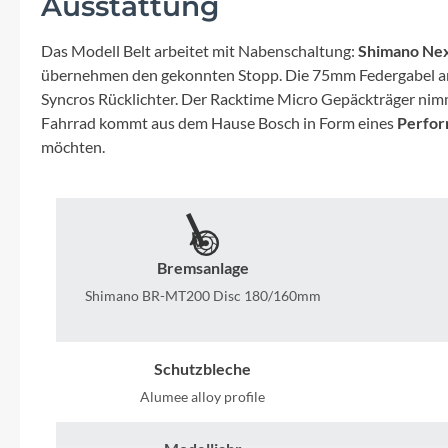
Ausstattung
Mavic
Das Modell Belt arbeitet mit Nabenschaltung:
Shimano Nex
MonkeyLink
übernehmen den gekonnten Stopp. Die 75mm Federgabel an d
Syncros Rücklichter. Der Racktime Micro Gepäckträger nimmt
Ortlieb
Fahrrad kommt aus dem Hause Bosch in Form eines
Perfor
möchten.
Pitlock
Profile Design
Bremsanlage
Reich
Shimano BR-MT200 Disc 180/160mm
Rixen & Kaul
Schutzbleche
S'COOL
Alumee alloy profile