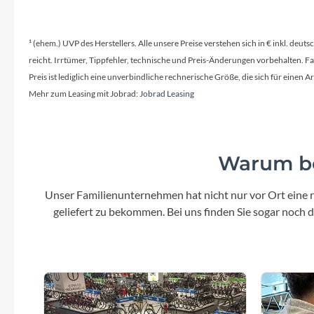
¹ (ehem.) UVP des Herstellers. Alle unsere Preise verstehen sich in € inkl. deu
reicht. Irrtümer, Tippfehler, technische und Preis-Änderungen vorbehalten. 
Preis ist lediglich eine unverbindliche rechnerische Größe, die sich für ein
Mehr zum Leasing mit Jobrad:
Jobrad Leasing
Warum be
Unser Familienunternehmen hat nicht nur vor Ort eine r
geliefert zu bekommen. Bei uns finden Sie sogar noch