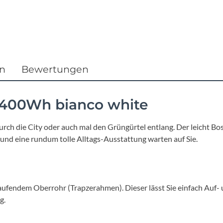
Focus
Ghost
Gudereit
en
Bewertungen
Hercules
e 400Wh bianco white
KLICKfix
 durch die City oder auch mal den Grüngürtel entlang. Der leicht 
d eine rundum tolle Alltags-Ausstattung warten auf Sie.
KTM
Lezyne
fendem Oberrohr (Trapzerahmen). Dieser lässt Sie einfach Auf- 
Lupine
g.