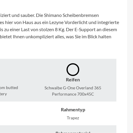
Micro
liziert und sauber. Die Shimano Scheibenbremsen
NC-17
hier von Haus aus ein Lezyne Vorderlicht und integrierte
s zu einer Last von stolzen 8 Kg. Der E-Support an diesem
Pegasus
tet Ihnen unkompliziert alles, was Sie im Blick halten
Powerbar
Racktime
Reifen
RIESE & MÜLLER
tom butted
Schwalbe G-One Overland 365
tery
Performance 700x45C
ROTWILD Bikes
Rahmentyp
Scott
Trapez