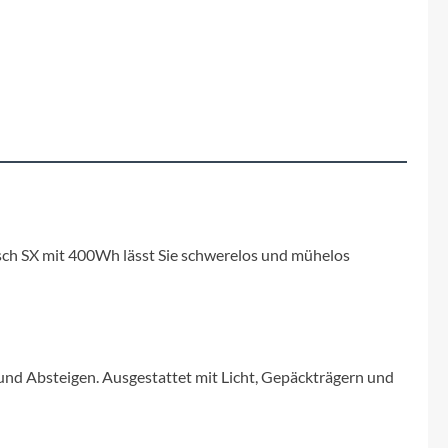
Fuxon
Giro
Haibike
i:SY
Knog
Bosch SX mit 400Wh lässt Sie schwerelos und mühelos
Kärcher
Litemove
und Absteigen. Ausgestattet mit Licht, Gepäckträgern und
Mammut