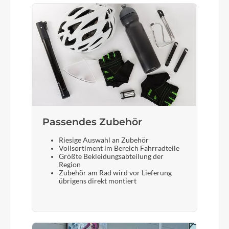
Bremshebel
Shimano BR-MT200
Sattel
DDK 226V
Passendes Zubehör
Gabel
Riesige Auswahl an Zubehör
SR Suntour NEX-E25 DS 700C
Vollsortiment im Bereich Fahrradteile
Größte Bekleidungsabteilung der
Region
Zubehör am Rad wird vor Lieferung
Display
übrigens direkt montiert
Bosch Intuvia
Sattelstütze