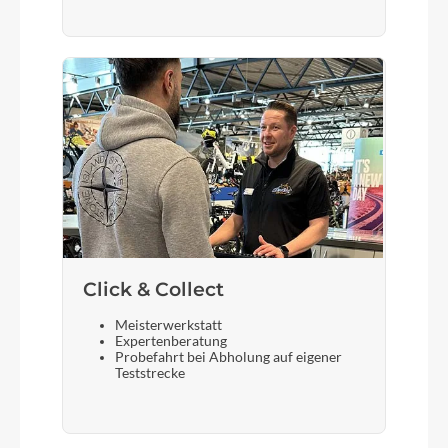
Scheinwerfer
AXA Compactline 20LUX
Akku
BOSCH PowerTube 500Wh
Laufradgröße
28"
Click & Collect
Gepäckträger
Meisterwerkstatt
Expertenberatung
Aluminium, schwarz
Probefahrt bei Abholung auf eigener
Teststrecke
Schalthebel
Shimano SL-C7000, Nexus 5