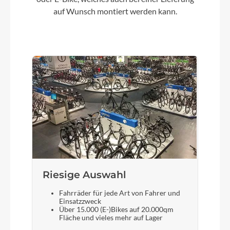
Farbe
auf Wunsch montiert werden kann.
Anthrazit/Schwarz
Motor
Bosch Performance Line Cruise 60 Nm
Kette
Gates CDX
Rücklicht
HERRMANS H-Cargo
Riesige Auswahl
Fahrräder für jede Art von Fahrer und
Vorderrad Nabe
Einsatzzweck
Über 15.000 (E-)Bikes auf 20.000qm
Shimano HB-TX505
Fläche und vieles mehr auf Lager