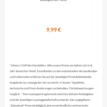
Rahmentyp
Tiefeinsteiger
Modelljahr
9,99 €
2024
Hinterrad Nabe
Shimano SG-C7000, Nexus 5
¹ (ehem.) UVP des Herstellers. Alle unsere Preise verstehen sich in €
Griffe
inkl. deutscher MwSt. Einzelheiten zu den individuellen Versandkosten
und Lieferzeiten erfahren Sie auf der jeweiligen Produktdetailseite.
Ergon GP10
Angebote nur solange der Vorrat reicht. Irrtümer, Tippfehler,
technische und Preis-Änderungen vorbehalten. Farbabweichungen
möglich. * Der Leasingvertrag kommt zwischen deinem Arbeitgeber
Ladegerät
und der jeweiligen Leasinggesellschaft zustande. Der angegebene
BOSCH 2Ah
"Dienstrad"-Preis ist lediglich eine unverbindliche rechnerische