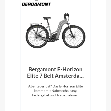
 CX
Bergamont E-Horizon
B
k
Elite 7 Belt Amsterdam
El
750Wh Trapez shiny
lug.
Abenteuerlust? Das E-Horizon Elite
Ab
mortar grey
iefem
kommt mit Nabenschaltung,
Federgabel und Trapezrahmen.