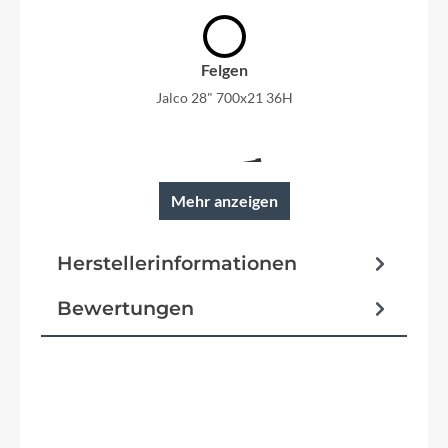
Felgen
Jalco 28" 700x21 36H
Mehr anzeigen
Rahmen
CORRATEC 28" PowerTube Wave
Herstellerinformationen
Bewertungen
Reifen
Schwalbe Road Cruiser Plus 50-622
Schutzbleche