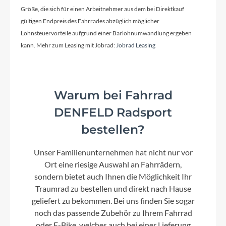
Größe, die sich für einen Arbeitnehmer aus dem bei Direktkauf
gültigen Endpreis des Fahrrades abzüglich möglicher
Schaltwerk
Lohnsteuervorteile aufgrund einer Barlohnumwandlung ergeben
Shimano Nexus 5 Gang Nabenschaltung mit
kann. Mehr zum Leasing mit Jobrad:
Jobrad Leasing
Rücktrittbremse
Rahmenmaterial
Warum bei Fahrrad
Aluminium
DENFELD Radsport
bestellen?
Kurbelgarnitur
Miranda Delta / 46T
Unser Familienunternehmen hat nicht nur vor
Ort eine riesige Auswahl an Fahrrädern,
sondern bietet auch Ihnen die Möglichkeit Ihr
Lenker
Traumrad zu bestellen und direkt nach Hause
MJ
geliefert zu bekommen. Bei uns finden Sie sogar
noch das passende Zubehör zu Ihrem Fahrrad
oder E-Bike, welches auch bei einer Lieferung