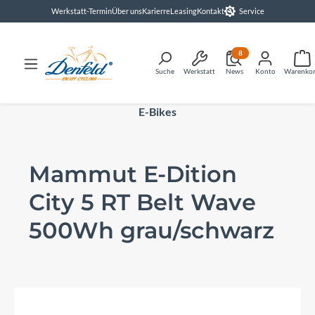
Werkstatt-Termin
Über uns
Karierre
Leasing
Kontakt
Service
alt springen
8
Suche
Werkstatt
News
Konto
Warenko
E-Bikes
Mammut E-Dition
City 5 RT Belt Wave
500Wh grau/schwarz