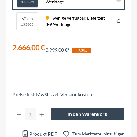
Werktage
133804
wenige verfügbar, Lieferzeit
50 cm
3-9 Werktage
133805
2.666,00 €
3.999,00 €
- 33%
Preise inkl. MwSt. zzgl. Versandkosten
Produkt Anzahl: Gib den gewünschten Wert 
In den Warenkorb
Produkt PDF
Zum Merkzettel hinzufügen