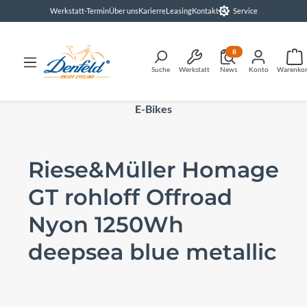
Werkstatt-Termin
Über uns
Karierre
Leasing
Kontakt
Service
alt springen
8
Suche
Werkstatt
News
Konto
Warenko
E-Bikes
Riese&Müller Homage
GT rohloff Offroad
Nyon 1250Wh
deepsea blue metallic