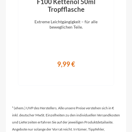
F100 Kettenöl 50ml
)
Tropfflasche
Modelljahr
Extreme Leichtgängigkeit – für alle
beweglichen Teile.
2024
Hinterrad Nabe
Rohloff E14 68027-EB DISC 36L
9,99 €
Sattelklemme
JD-SC116A, 40.0 mm
Griffe
¹ (ehem.) UVP des Herstellers. Alle unsere Preise verstehen sich in €
Ergon GP10 L
inkl. deutscher MwSt. Einzelheiten zu den individuellen Versandkosten
und Lieferzeiten erfahren Sie auf der jeweiligen Produktdetailseite.
Angebote nur solange der Vorrat reicht. Irrtümer, Tippfehler,