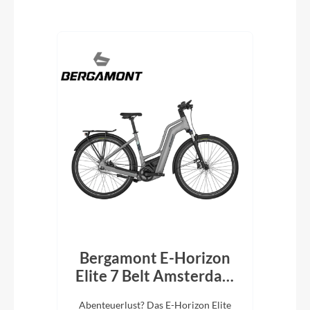
Produktgalerie überspringen
 CX
Bergamont E-Horizon
B
k
Elite 7 Belt Amsterdam
El
750Wh Trapez shiny
lug.
Abenteuerlust? Das E-Horizon Elite
Ab