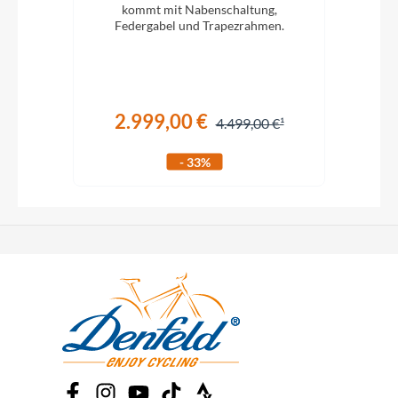
mortar grey
iefem
kommt mit Nabenschaltung,
Federgabel und Trapezrahmen.
2.999,00 €
€
4.499,00 €
- 33%