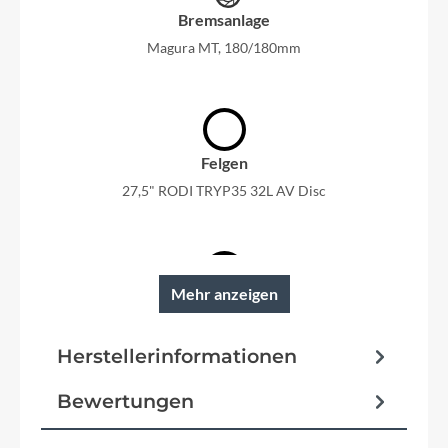
Bremsanlage
Magura MT, 180/180mm
Felgen
27,5" RODI TRYP35 32L AV Disc
Mehr anzeigen
Reifen
Johnny Watts 60-584
Herstellerinformationen
Schutzbleche
Bewertungen
28" schwarz SKS