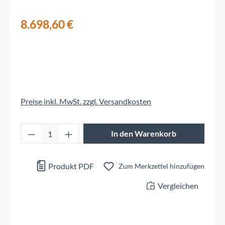
8.698,60 €
Preise inkl. MwSt. zzgl. Versandkosten
Produkt Anzahl: Gib den gewünschten Wert 
In den Warenkorb
Produkt PDF
Zum Merkzettel hinzufügen
Vergleichen