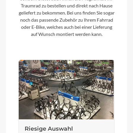
Traumrad zu bestellen und direkt nach Hause
Farbe
geliefert zu bekommen. Bei uns finden Sie sogar
deepsea blue metallic
noch das passende Zubehör zu Ihrem Fahrrad
oder E-Bike, welches auch bei einer Lieferung
Motor
auf Wunsch montiert werden kann.
Bosch Performance CX
Kette
Riemen Gates CDX-Belt-137T
Rücklicht
Supernova S-M99 12V
Vorderrad Nabe
Riesige Auswahl
Novatec 110 32L Boost heavy duty