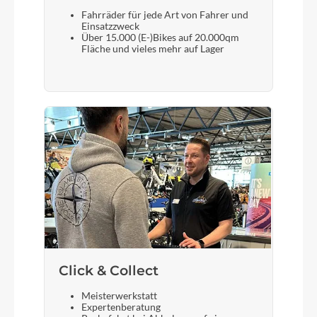
Fahrräder für jede Art von Fahrer und
Einsatzzweck
Scheinwerfer
Über 15.000 (E-)Bikes auf 20.000qm
Fläche und vieles mehr auf Lager
Supernova M99 Mini Pro-25
Akku
PowerTube DualBattery Homage 1250Wh
Laufradgröße
27,5"
Gepäckträger
Riese & Müller
Click & Collect
Meisterwerkstatt
Schalthebel
Expertenberatung