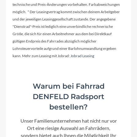
Ladegerät
technische und Preis-Änderungen vorbehalten. Farbabweichungen
Fast Bosch EU/AUS/NZL
möglich. * Der Leasingvertrag kommt zwischen deinem Arbeitgeber
und der jeweiligen Leasinggesellschaft zustande. Der angegebene
"Dienstrad"-Preis ist lediglich eine unverbindliche rechnerische
Schaltwerk
Größe, die sich für einen Arbeitnehmer aus dem bei Direktkauf
Rohloff14G Speedhub
gültigen Endpreis des Fahrrades abzüglich möglicher
Lohnsteuervorteile aufgrund einer Barlohnumwandlung ergeben
Rahmenmaterial
kann. Mehr zum Leasing mit Jobrad:
Jobrad Leasing
Aluminium
Warum bei Fahrrad
Kurbelgarnitur
DENFELD Radsport
FSA CK-745 A/IS 170mm
bestellen?
Lenker
Unser Familienunternehmen hat nicht nur vor
Satori R&M Custom
Ort eine riesige Auswahl an Fahrrädern,
sondern bietet auch Ihnen die Möglichkeit Ihr