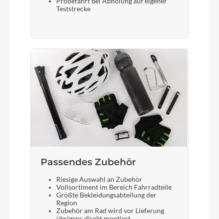
Probefahrt bei Abholung auf eigener
Rohloff E14
Teststrecke
Bremshebel
Magura MT
Steuersatz
Acros IntegrationX, block lock
Sattel
SR New Lookin Evo R&M
Passendes Zubehör
Gabel
Riesige Auswahl an Zubehör
Vollsortiment im Bereich Fahrradteile
Marzocchi Bomber Z2 27,5" 100
Größte Bekleidungsabteilung der
Region
Zubehör am Rad wird vor Lieferung
übrigens direkt montiert