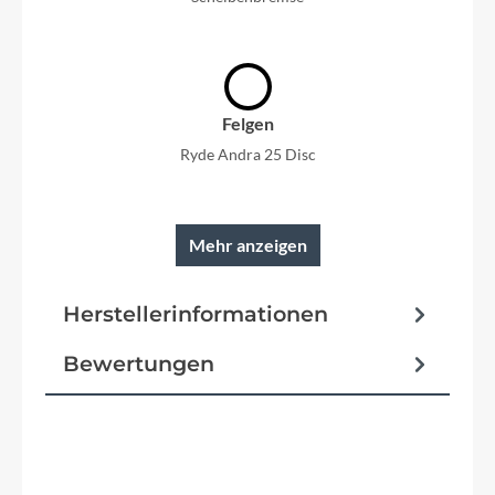
Felgen
Ryde Andra 25 Disc
Mehr anzeigen
Rahmen
Herstellerinformationen
voll-integrierte Kabelführung
Bewertungen
Reifen
Schwalbe Energizer Plus Performance, Green
Guard