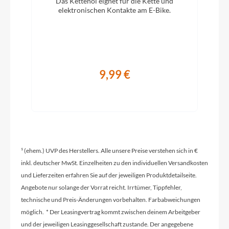
Das Kettenöl eignet für die Kette und
Aluminium, verstellbar
elektronischen Kontakte am E-Bike.
Rahmentyp
Diamant
9,99 €
Modelljahr
2022
Hinterrad Nabe
¹ (ehem.) UVP des Herstellers. Alle unsere Preise verstehen sich in €
Formula C-26QR
inkl. deutscher MwSt. Einzelheiten zu den individuellen Versandkosten
und Lieferzeiten erfahren Sie auf der jeweiligen Produktdetailseite.
Griffe
Angebote nur solange der Vorrat reicht. Irrtümer, Tippfehler,
Ergon GP10-L/GC10
technische und Preis-Änderungen vorbehalten. Farbabweichungen
möglich. * Der Leasingvertrag kommt zwischen deinem Arbeitgeber
und der jeweiligen Leasinggesellschaft zustande. Der angegebene