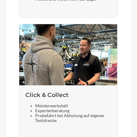
Formula CL-25QR
Scheinwerfer
Fuxon FS-50 EB, 50 Lux, LED
Akku
Bosch PowerTube 625 Horizontal
Laufradgröße
28 Zoll
Click & Collect
Meisterwerkstatt
Expertenberatung
Gepäckträger
Probefahrt bei Abholung auf eigener
Teststrecke
MonkeyLoad ready