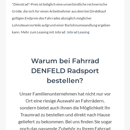
Schaltwerk
"Dienstrad"-Preis ist lediglich eine unverbindliche rechnerische
Größe, die sich für einen Arbeitnehmer aus dem bei Direktkauf
Shimano Deore RD-M5120S-GS, 10 Gang
Kettenschaltung
gültigen Endpreis des Fahrrades abzüglich möglicher
Lohnsteuervorteile aufgrund einer Barlohnumwandlung ergeben
kann. Mehr zum Leasing mit Jobrad:
Jobrad Leasing
Rahmenmaterial
Aluminium 6061
Warum bei Fahrrad
Kurbelgarnitur
DENFELD Radsport
FSA CK-220 (GEN3)
bestellen?
Kassette
Unser Familienunternehmen hat nicht nur vor
Shimano CS-M4100, 11-42T
Ort eine riesige Auswahl an Fahrrädern,
sondern bietet auch Ihnen die Möglichkeit Ihr
Traumrad zu bestellen und direkt nach Hause
Lenker
geliefert zu bekommen. Bei uns finden Sie sogar
noch das passende Zubehör zu Ihrem Fahrrad
Zecure