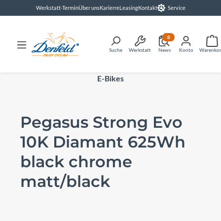
Werkstatt-Termin
Über uns
Karierre
Leasing
Kontakt
Service
alt springen
8
Suche
Werkstatt
News
Konto
Warenko
E-Bikes
Pegasus Strong Evo
10K Diamant 625Wh
black chrome
matt/black