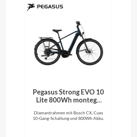
 5F
Pegasus Strong EVO 10
Pe
Wh
Lite 800Wh montego
T
k
blue 2027
Diamantrahmen mit Bosch CX, Cues
arker
10-Gang-Schaltung und 800Wh Akku.
Nabe
- &
Ti
rkem
Tre