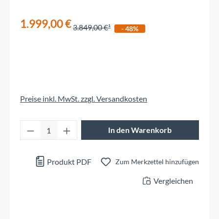
1.999,00 €
3.849,00 €
- 48%
Preise inkl. MwSt. zzgl. Versandkosten
Produkt Anzahl: Gib den gewünschten Wert 
In den Warenkorb
Produkt PDF
Zum Merkzettel hinzufügen
Vergleichen