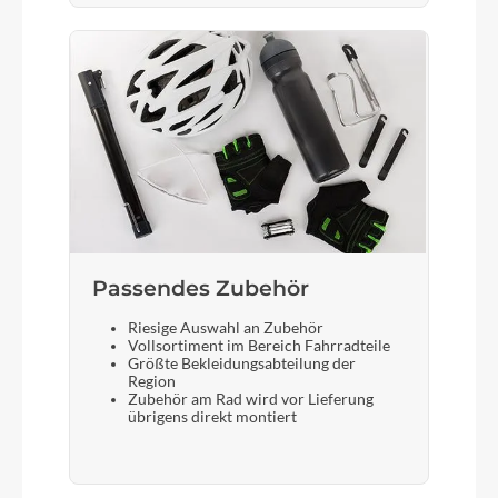
Schalthebel
Shimano Deore SL-M4100-R
Bremshebel
Shimano BL-MT402
Steuersatz
FSA, No.57SC
Passendes Zubehör
Riesige Auswahl an Zubehör
Sattel
Vollsortiment im Bereich Fahrradteile
Größte Bekleidungsabteilung der
Zecure
Region
Zubehör am Rad wird vor Lieferung
übrigens direkt montiert
Gabel
SR Suntour NCX-32 LO, 75 mm