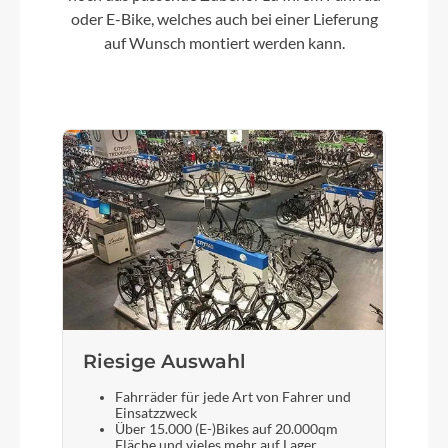
oder E-Bike, welches auch bei einer Lieferung
auf Wunsch montiert werden kann.
Farbe
black chrome matt/black
Motor
Bosch Performance Line 25/65Nm
Kette
KMC X10E
Rücklicht
Riesige Auswahl
Fuxon RZ-100 EB LED
Fahrräder für jede Art von Fahrer und
Einsatzzweck
Über 15.000 (E-)Bikes auf 20.000qm
Fläche und vieles mehr auf Lager
Vorderrad Nabe