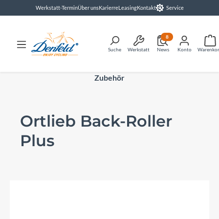
Werkstatt-Termin
Über uns
Karierre
Leasing
Kontakt
Service
alt springen
8
Suche
Werkstatt
News
Konto
Warenko
Zubehör
Ortlieb Back-Roller
Plus