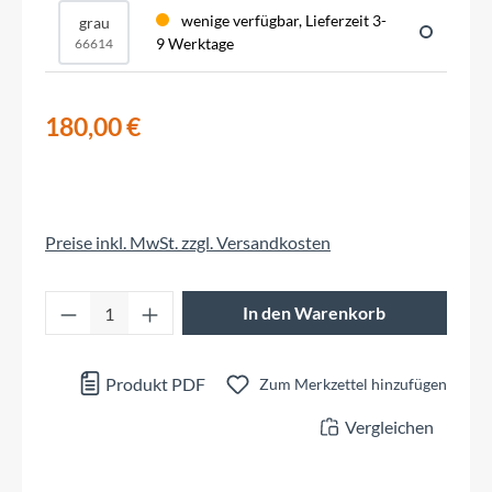
wenige verfügbar, Lieferzeit 3-
grau
9 Werktage
66614
180,00 €
Preise inkl. MwSt. zzgl. Versandkosten
Produkt Anzahl: Gib den gewünschten Wert 
In den Warenkorb
Produkt PDF
Zum Merkzettel hinzufügen
Vergleichen