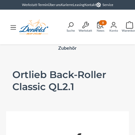
Werkstatt-Termin
Über uns
Karierre
Leasing
Kontakt
Service
alt springen
8
Suche
Werkstatt
News
Konto
Warenko
Zubehör
Ortlieb Back-Roller
Classic QL2.1