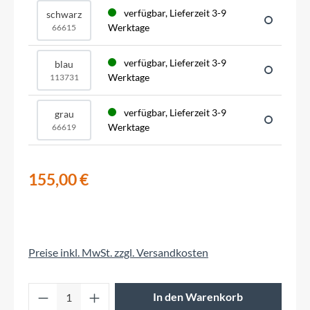
verfügbar, Lieferzeit 3-9
schwarz
Werktage
66615
verfügbar, Lieferzeit 3-9
blau
Werktage
113731
verfügbar, Lieferzeit 3-9
grau
Werktage
66619
155,00 €
Preise inkl. MwSt. zzgl. Versandkosten
Produkt Anzahl: Gib den gewünschten Wert 
In den Warenkorb