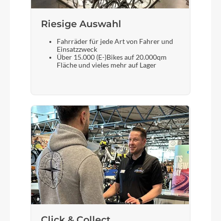
Gepäckträger
Riesige Auswahl
Koga F3 MIK
Fahrräder für jede Art von Fahrer und
Einsatzzweck
Schalthebel
Über 15.000 (E-)Bikes auf 20.000qm
Fläche und vieles mehr auf Lager
Shimano Deore XT T8000
Bremshebel
Shimano
Sattel
Selle Royal
Gabel
Full carbon
Click & Collect