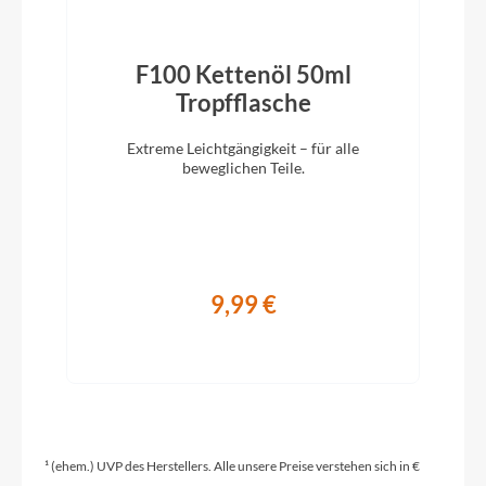
Hinterrad Nabe
Shimano Deore XT M8010 Disc
F100 Kettenöl 50ml
Tropfflasche
Griffe
Extreme Leichtgängigkeit – für alle
beweglichen Teile.
Koga
Schaltwerk
Shimano Deore XT T8000
9,99 €
Rahmenmaterial
Aluminium
Kurbelgarnitur
¹ (ehem.) UVP des Herstellers. Alle unsere Preise verstehen sich in €
Shimano Deore XT T8000 48-36-26T