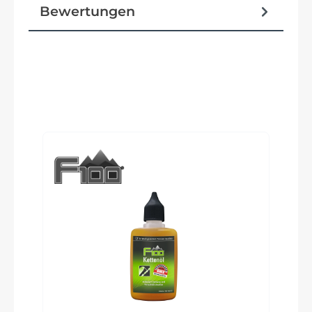
Schutzbleche
Bewertungen
Koga 46 mm
Glocke
inklusive
Produktgalerie überspringen
Vorbau
Koga adjustable stem - A-head
Rahmentyp
Diamant
Modelljahr
2024