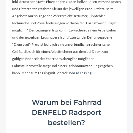
inkl. deutscher MwSt. Einzelheiten zu den individuellen Versandkosten
und Lieferzeiten erfahren Sie auf der jeweiligen Produktdetailseite.
Angebote nur solange der Vorrat reicht. Irrtümer, Tippfehler,
Kassette
technische und Preis-Änderungen vorbehalten. Farbabweichungen
Shimano HG-81 11-32
möglich. * Der Leasingvertrag kommt zwischen deinem Arbeitgeber
und der jeweiligen Leasinggesellschaft zustande. Der angegebene
"Dienstrad"-Preis ist lediglich eine unverbindliche rechnerische
Lenker
Größe, die sich für einen Arbeitnehmer aus dem bei Direktkauf
Koga Riser Alloy
gültigen Endpreis des Fahrrades abzüglich möglicher
Lohnsteuervorteile aufgrund einer Barlohnumwandlung ergeben
Farbe
kann. Mehr zum Leasing mit Jobrad:
Jobrad Leasing
Ivory High Gloss
Warum bei Fahrrad
Kette
DENFELD Radsport
KMC X10EL
bestellen?
Rücklicht