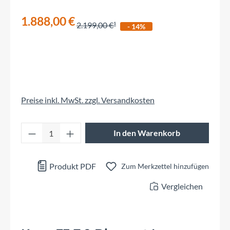
1.888,00 €
2.199,00 €
- 14%
Preise inkl. MwSt. zzgl. Versandkosten
Produkt Anzahl: Gib den gewünschten Wert 
In den Warenkorb
Produkt PDF
Zum Merkzettel hinzufügen
Vergleichen