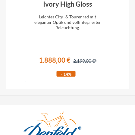
26
Ivory High Gloss
Leichtes City- & Tourenrad mit
 und
eleganter Optik und vollintegrierter
Tita
.
Beleuchtung.
1.888,00 €
€
2.199,00 €
- 14%