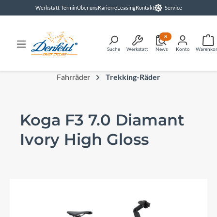
Werkstatt-Termin
Über uns
Karierre
Leasing
Kontakt
Service
alt springen
8
Suche
Werkstatt
News
Konto
Warenko
Fahrräder
Trekking-Räder
Koga F3 7.0 Diamant
Ivory High Gloss