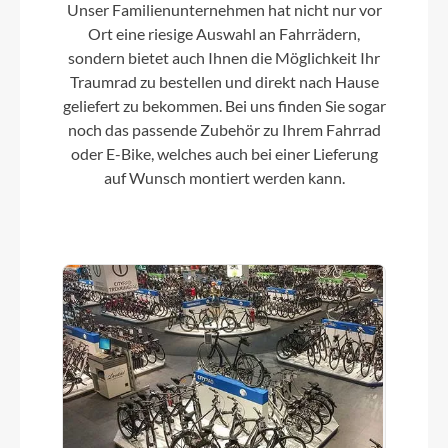
Unser Familienunternehmen hat nicht nur vor
Koga Integrated
Ort eine riesige Auswahl an Fahrrädern,
sondern bietet auch Ihnen die Möglichkeit Ihr
Traumrad zu bestellen und direkt nach Hause
Vorderrad Nabe
geliefert zu bekommen. Bei uns finden Sie sogar
Shutter Precision PL-7
noch das passende Zubehör zu Ihrem Fahrrad
oder E-Bike, welches auch bei einer Lieferung
Scheinwerfer
auf Wunsch montiert werden kann.
Koga Premium Integrated
Umwerfer
Shimano Deore XT T8000 10-speed
Laufradgröße
28 Zoll