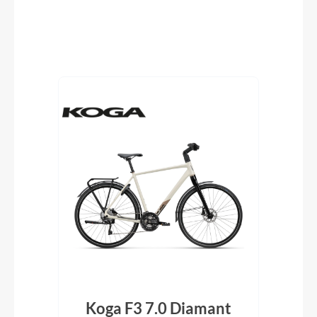
Produktgalerie überspringen
t
Koga F3 7.0 Diamant
K