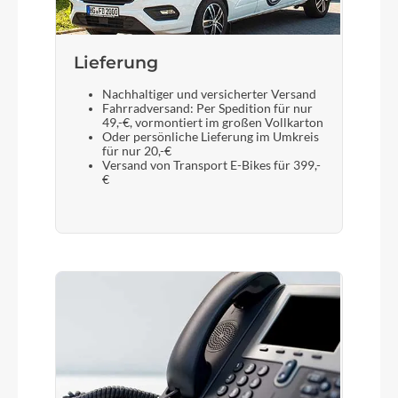
Ritchey OE Zero Logic 1.1/8"
Lieferung
Sattel
Nachhaltiger und versicherter Versand
Selle Royal Essenza Moderate
Fahrradversand: Per Spedition für nur
49,-€, vormontiert im großen Vollkarton
Oder persönliche Lieferung im Umkreis
Gabel
für nur 20,-€
Versand von Transport E-Bikes für 399,-
Suntour SF17 NCX-E-AIR LO DS 700C 63mm
€