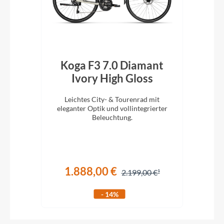
t
Koga F3 7.0 Diamant
K
26
Ivory High Gloss
Leichtes City- & Tourenrad mit
 und
eleganter Optik und vollintegrierter
Tita
.
Beleuchtung.
1.888,00 €
€
2.199,00 €
- 14%