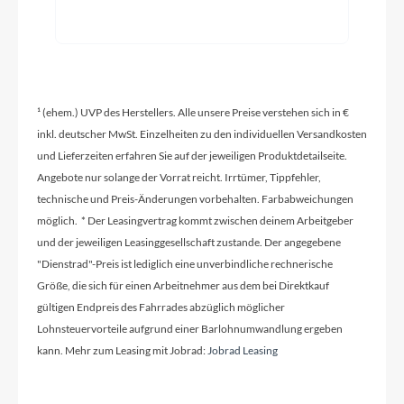
Glocke
Inklusive
Vorbau
¹ (ehem.) UVP des Herstellers. Alle unsere Preise verstehen sich in €
KTM Comp 17°
inkl. deutscher MwSt. Einzelheiten zu den individuellen Versandkosten
und Lieferzeiten erfahren Sie auf der jeweiligen Produktdetailseite.
Angebote nur solange der Vorrat reicht. Irrtümer, Tippfehler,
Rahmentyp
technische und Preis-Änderungen vorbehalten. Farbabweichungen
Tiefeinsteiger
möglich. * Der Leasingvertrag kommt zwischen deinem Arbeitgeber
und der jeweiligen Leasinggesellschaft zustande. Der angegebene
"Dienstrad"-Preis ist lediglich eine unverbindliche rechnerische
Modelljahr
Größe, die sich für einen Arbeitnehmer aus dem bei Direktkauf
2026
gültigen Endpreis des Fahrrades abzüglich möglicher
Lohnsteuervorteile aufgrund einer Barlohnumwandlung ergeben
kann. Mehr zum Leasing mit Jobrad:
Jobrad Leasing
Hinterrad Nabe
KTM Line - Shimano UR600 CL 32H 135 QR