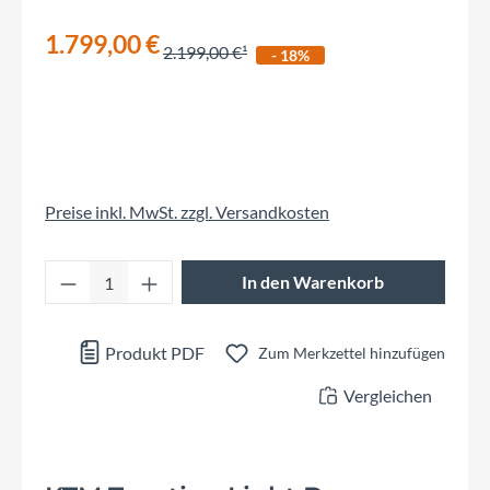
1.799,00 €
2.199,00 €
- 18%
Preise inkl. MwSt. zzgl. Versandkosten
Produkt Anzahl: Gib den gewünschten Wert 
In den Warenkorb
Produkt PDF
Zum Merkzettel hinzufügen
Vergleichen