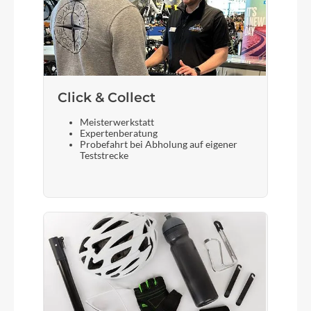
Cosmus Fuxon R-121
Vorderrad Nabe
KTM Line - Shimano DH-UR700-3D CL 32H 100
Click & Collect
QR
Meisterwerkstatt
Expertenberatung
Probefahrt bei Abholung auf eigener
Gewicht
Teststrecke
14,6 kg
Scheinwerfer
Fuxon FS-70DRL 70Lux
Umwerfer
Shimano Cues FD-U8010 TS