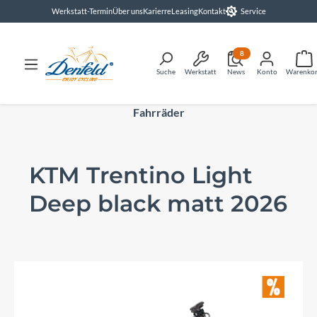
Werkstatt-Termin
Über uns
Karierre
Leasing
Kontakt
Service
alt springen
8
Suche
Werkstatt
News
Konto
Warenko
Fahrräder
KTM Trentino Light
Deep black matt 2026