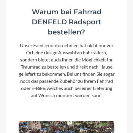
Sattelklemme
Warum bei Fahrrad
KTM Line clamp QR - 31.8
DENFELD Radsport
bestellen?
Griffe
Unser Familienunternehmen hat nicht nur vor
Ergon GP30 w/ bar end
Ort eine riesige Auswahl an Fahrrädern,
sondern bietet auch Ihnen die Möglichkeit Ihr
Traumrad zu bestellen und direkt nach Hause
Schaltwerk
geliefert zu bekommen. Bei uns finden Sie sogar
Shimano Cues RD-U8020-SGS shadow+
noch das passende Zubehör zu Ihrem Fahrrad
oder E-Bike, welches auch bei einer Lieferung
auf Wunsch montiert werden kann.
Rahmenmaterial
Aluminium
Kurbelgarnitur
Shimano FC-U8000 / 46-32T w/ CG