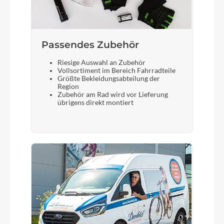
Laufradgröße
28 Zoll
Passendes Zubehör
Riesige Auswahl an Zubehör
Vollsortiment im Bereich Fahrradteile
Gepäckträger
Größte Bekleidungsabteilung der
Region
Standwell Light
Zubehör am Rad wird vor Lieferung
übrigens direkt montiert
Schalthebel
Shimano SL-U8000-11IR w/OGD
Bremshebel
Shimano CUES
Steuersatz