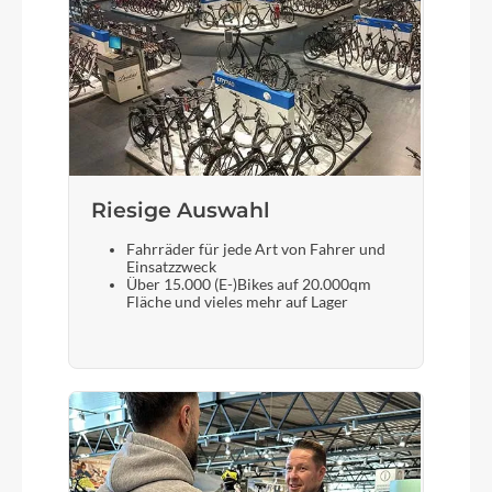
Kassette
Shimano CS-LG400-11 / 11-45
Lenker
Riesige Auswahl
KTM Comp Riser 15 640mm
Fahrräder für jede Art von Fahrer und
Einsatzzweck
Über 15.000 (E-)Bikes auf 20.000qm
Farbe
Fläche und vieles mehr auf Lager
black matt (grey glossy)
Kette
Shimano CN-LG500
Rücklicht