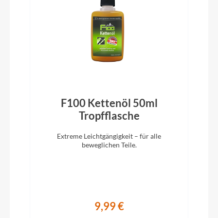
Schutzbleche
Schwarz
F100 Kettenöl 50ml
Tropfflasche
Pedale
Extreme Leichtgängigkeit – für alle
KTM Comp Onroad SB
beweglichen Teile.
Ständer
Hebie 0662 X6
9,99 €