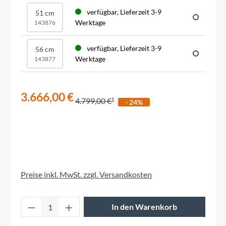
verfügbar, Lieferzeit 3-9
51 cm
Werktage
143876
verfügbar, Lieferzeit 3-9
56 cm
Werktage
143877
3.666,00 €
4.799,00 €
- 24%
Preise inkl. MwSt. zzgl. Versandkosten
Produkt Anzahl: Gib den gewünschten Wert 
In den Warenkorb