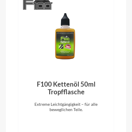
Vorbau
KTM Adjust 0-60° ICR
Rahmentyp
Tiefeinstieg
Modelljahr
2024
F100 Kettenöl 50ml
)
Tropfflasche
Sattelklemme
Extreme Leichtgängigkeit – für alle
beweglichen Teile.
KTM Line JD-SC99 34,9mm