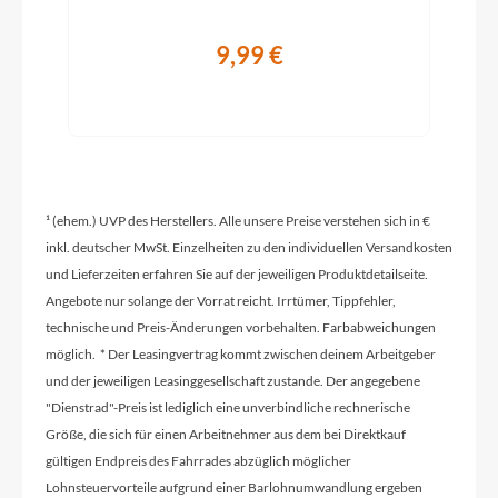
Griffe
Ergon GP30 SD with Barend
9,99 €
Ladegerät
Bosch Charger 4A
Schaltwerk
¹ (ehem.) UVP des Herstellers. Alle unsere Preise verstehen sich in €
Shimano Deore M5130-10 LG shadow+
inkl. deutscher MwSt. Einzelheiten zu den individuellen Versandkosten
und Lieferzeiten erfahren Sie auf der jeweiligen Produktdetailseite.
Angebote nur solange der Vorrat reicht. Irrtümer, Tippfehler,
Rahmenmaterial
technische und Preis-Änderungen vorbehalten. Farbabweichungen
Aluminium
möglich. * Der Leasingvertrag kommt zwischen deinem Arbeitgeber
und der jeweiligen Leasinggesellschaft zustande. Der angegebene
"Dienstrad"-Preis ist lediglich eine unverbindliche rechnerische
Größen Optionen des Herstellers
Größe, die sich für einen Arbeitnehmer aus dem bei Direktkauf
43cm / 46cm / 51cm / 56cm
gültigen Endpreis des Fahrrades abzüglich möglicher
Lohnsteuervorteile aufgrund einer Barlohnumwandlung ergeben