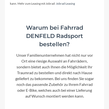
Kurbelgarnitur
kann. Mehr zum Leasing mit Jobrad:
Jobrad Leasing
KTM E-Comp ISIS 170mm Q16
Warum bei Fahrrad
Kassette
DENFELD Radsport
Shimano LG-600-10 / 11-43
bestellen?
Lenker
Unser Familienunternehmen hat nicht nur vor
KTM Line rizer20 640mm
Ort eine riesige Auswahl an Fahrrädern,
sondern bietet auch Ihnen die Möglichkeit Ihr
Traumrad zu bestellen und direkt nach Hause
Farbe
geliefert zu bekommen. Bei uns finden Sie sogar
black matt (grey+green)
noch das passende Zubehör zu Ihrem Fahrrad
oder E-Bike, welches auch bei einer Lieferung
Motor
auf Wunsch montiert werden kann.
Bosch Performance Line CX (Smart System)
25/85Nm