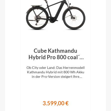
Cube Kathmandu
r´n
Hybrid Pro 800 coal´n
H
´black 2026
En
d:
Ob City oder Land: Das Herrenmodell
Ob 
Kathmandu Hybrid mit 800 Wh Akku
Kat
it
in der Pro-Version steigert Ihre
i
Abenteuerlust auf zwei Rädern.
A
3.599,00 €