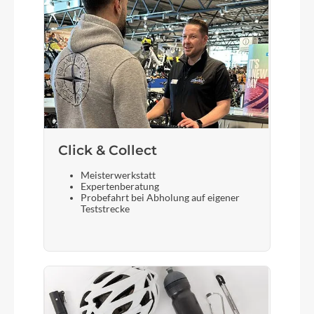
Bosch PowerTube (SmartSystem) 750 horizontal
Laufradgröße
28 Zoll
Gepäckträger
Click & Collect
KTM Tour (carry more)
Meisterwerkstatt
Expertenberatung
Schalthebel
Probefahrt bei Abholung auf eigener
Teststrecke
Shimano Deore M5130-10 LG Display
Steuersatz
ACROS AICR internal 1.1/8"-1.5" angle limit