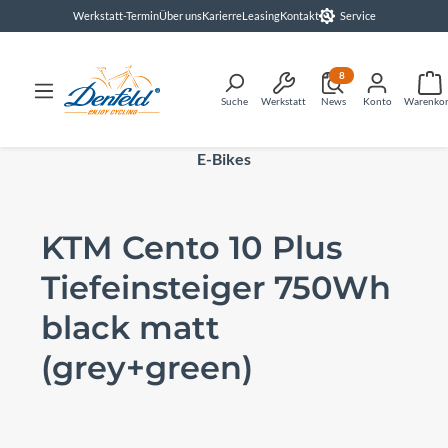
Werkstatt-Termin
Über uns
Karierre
Leasing
Kontakt
Service
alt springen
8
Suche
Werkstatt
News
Konto
Warenko
E-Bikes
KTM Cento 10 Plus
Tiefeinsteiger 750Wh
black matt
(grey+green)