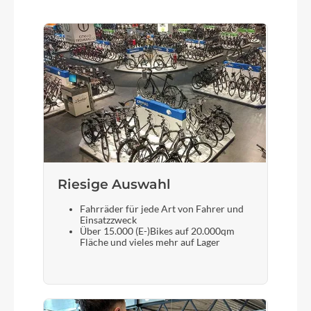
Kette
Shimano LG500
Rücklicht
FUXON RZ-100EB LED
Riesige Auswahl
Gewicht
ca. 27,9Kg
Fahrräder für jede Art von Fahrer und
Einsatzzweck
Über 15.000 (E-)Bikes auf 20.000qm
Scheinwerfer
Fläche und vieles mehr auf Lager
FUXON 100 EB LED 100Lux
Akku