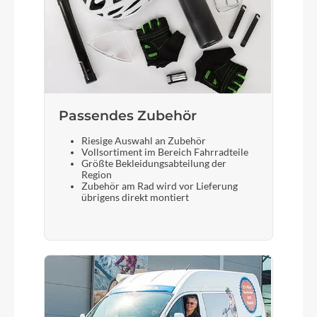
Sattel
Selle Royal Lookin
Gabel
SR Suntour NCX32-D Air LO 63mm
Passendes Zubehör
Riesige Auswahl an Zubehör
Display
Vollsortiment im Bereich Fahrradteile
Größte Bekleidungsabteilung der
Bosch LED remote SmartSystem + Bosch Kiox
Region
300 TFT
Zubehör am Rad wird vor Lieferung
übrigens direkt montiert
Sattelstütze
Suntour SP17-NCX Suspension 30.9/350