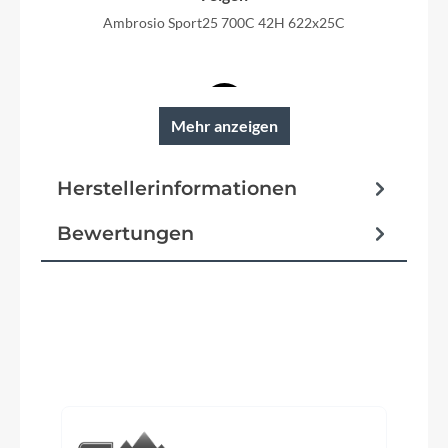
Ambrosio Sport25 700C 42H 622x25C
Mehr anzeigen
Reifen
Schwalbe ENERGIZER Plus Pref GreenGuard
Herstellerinformationen
Schutzbleche
Bewertungen
SKS A55K 55mm black matt
Pedale
Trekking Pedal VP-616 anti-slip
Produktgalerie überspringen
Ständer
KTM 28" adjustable