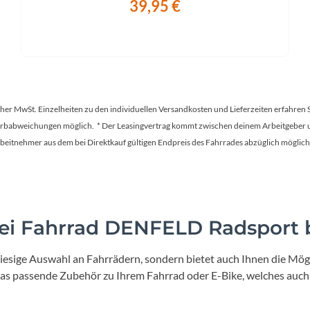
39,95 €
tscher MwSt. Einzelheiten zu den individuellen Versandkosten und Lieferzeiten erfahren 
Farbabweichungen möglich. * Der Leasingvertrag kommt zwischen deinem Arbeitgeber un
en Arbeitnehmer aus dem bei Direktkauf gültigen Endpreis des Fahrrades abzüglich mög
i Fahrrad DENFELD Radsport b
iesige Auswahl an Fahrrädern, sondern bietet auch Ihnen die Mögl
 das passende Zubehör zu Ihrem Fahrrad oder E-Bike, welches auch