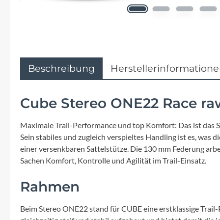
Flyer
Garmin
Gore
Beschreibung
Herstellerinformation
Hebie
Cube Stereo ONE22 Race ra
Kettler Alu Rad
Maximale Trail-Performance und top Komfort: Das ist das S
Sein stabiles und zugleich verspieltes Handling ist es, w
Koga
einer versenkbaren Sattelstütze. Die 130 mm Federung arbe
Sachen Komfort, Kontrolle und Agilität im Trail-Einsatz.
Lapierre
Rahmen
Lizard Skins
Beim Stereo ONE22 stand für CUBE eine erstklassige Trail-