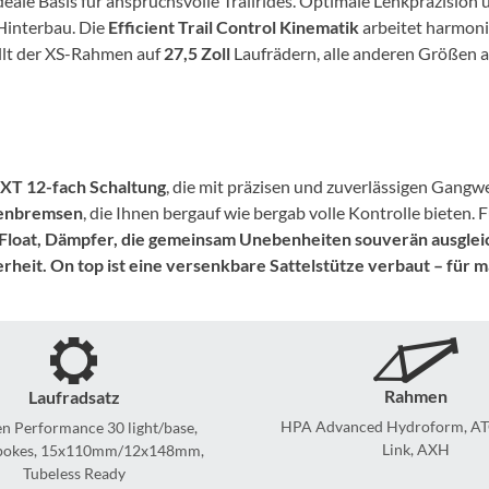
 ideale Basis für anspruchsvolle Trailrides. Optimale Lenkpräzisio
Mcfk
interbau. Die
Efficient Trail Control Kinematik
arbeitet harmon
ollt der XS-Rahmen auf
27,5 Zoll
Laufrädern, alle anderen Größen 
Mounty
Park Tool
POC
XT 12-fach Schaltung
, die mit präzisen und zuverlässigen Gangwe
benbremsen
, die Ihnen bergauf wie bergab volle Kontrolle bieten.
Float,
Dämpfer, die gemeinsam Unebenheiten souverän ausgleich
PUKY
heit. On top ist eine
versenkbare Sattelstütze
verbaut – für m
RFR
RockShox
Rahmen
Laufradsatz
HPA Advanced Hydroform, ATG
 Performance 30 light/base,
Schwalbe
Link, AXH
Spokes, 15x110mm/12x148mm,
Tubeless Ready