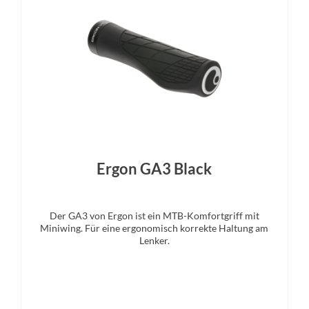
56mm)
Sattelstütze
opper Post, Handlebar Lever,
rnal Cable Routing, 31.6mm
Ergon GA3 Black
Der GA3 von Ergon ist ein MTB-Komfortgriff mit
Miniwing. Für eine ergonomisch korrekte Haltung am
Lenker.