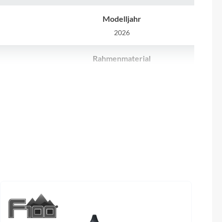
Sigma
Modelljahr
SQlab
2026
Thule
Rahmenmaterial
adowPlus,
Carbon
Uebler
Farbe
VDO
0mm
rawmetal´n´black
Winora
Laufradgröße
Size Split: 27.5: XS // 29 Zoll
Zefal
Sattel
 1/8" (OD
ACID Nuance Lite
1/2" (OD