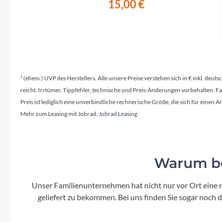
15,00 €
¹ (ehem.) UVP des Herstellers. Alle unsere Preise verstehen sich in € inkl. deu
reicht. Irrtümer, Tippfehler, technische und Preis-Änderungen vorbehalten. 
Preis ist lediglich eine unverbindliche rechnerische Größe, die sich für ein
Mehr zum Leasing mit Jobrad:
Jobrad Leasing
Warum be
Unser Familienunternehmen hat nicht nur vor Ort eine r
geliefert zu bekommen. Bei uns finden Sie sogar noch