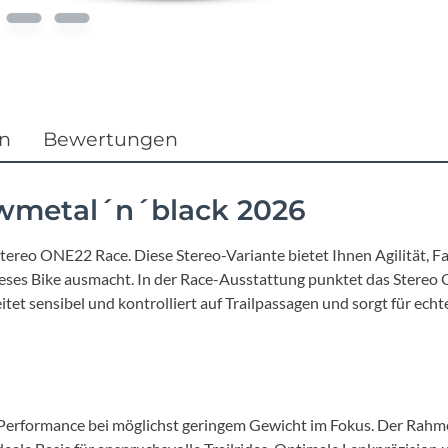
Focus
Ghost
Gudereit
en
Bewertungen
Hercules
wmetal´n´black 2026
KLICKfix
tereo ONE22 Race. Diese Stereo-Variante bietet Ihnen Agilität, F
as dieses Bike ausmacht. In der Race-Ausstattung punktet das Ste
KTM
itet sensibel und kontrolliert auf Trailpassagen und sorgt für e
Lezyne
Lupine
Performance bei möglichst geringem Gewicht im Fokus. Der Rahmen