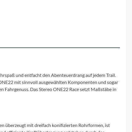
Fuxon
Giro
Haibike
i:SY
Knog
ahrspaß und entfacht den Abenteuerdrang auf jedem Trail.
reo ONE22 mit sinnvoll ausgewählten Komponenten und sogar
Kärcher
chten Fahrgenuss. Das Stereo ONE22 Race setzt Maßstäbe in
Litemove
Mammut
 überzeugt mit dreifach konifizierten Rohrformen, ist