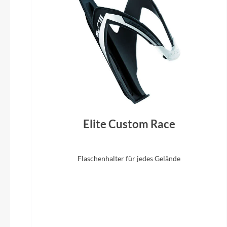
Gabel
Fox 34 Float Rhythm GRIP, Tapered,
CUBE Dr
15x110mm, 130mm
Inte
Elite Custom Race
Flaschenhalter für jedes Gelände