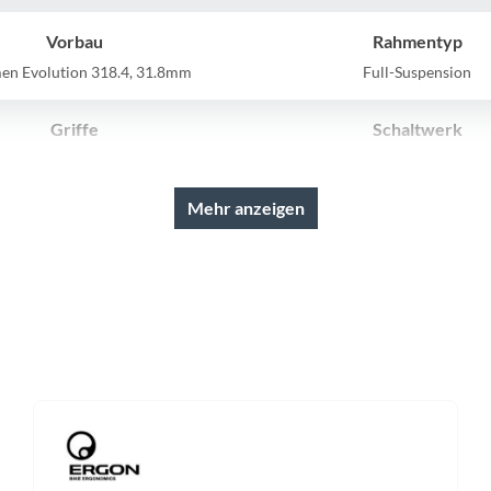
Sigg
Vorbau
Rahmentyp
Sportourer
n Evolution 318.4, 31.8mm
Full-Suspension
Tenways
Griffe
Schaltwerk
D Disrupt, Soft Compound
Shimano XT RD-M8100-SGS, Sh
12-Speed
Topeak
Mehr anzeigen
Kassette
Lenker
Uvex
no Deore CS-M6100, 10-51T
CUBE Rise Trail Bar, 76
Widek
Kette
Gewicht
Shimano CN-M6100
14,2 kg
Yazoo
Bremshebel
Steuersatz
Shimano XT
VP Tapered, Top Zero-Stack 1
44mm), Bottom Zero-Stack 1 