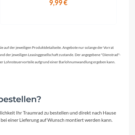
9,99 €
Sie auf der jeweiligen Produktdetailseite. Angebote nur solange der Vorrat
d der jeweiligen Leasinggesellschaft zustande. Der angegebene "Dienstrad"-
licher Lohnsteuervorteile aufgrund einer Barlohnumwandlung ergeben kann.
estellen?
ichkeit Ihr Traumrad zu bestellen und direkt nach Hause
 bei einer Lieferung auf Wunsch montiert werden kann.