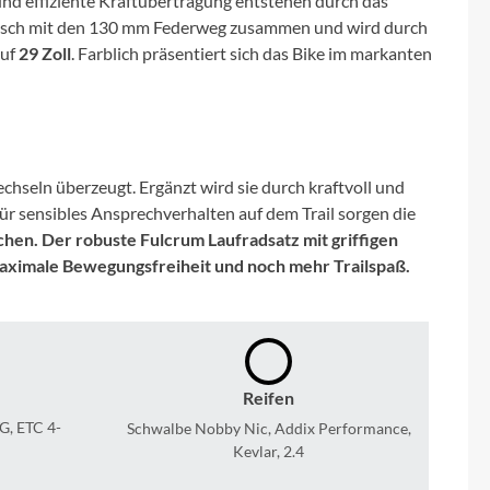
n und effiziente Kraftübertragung entstehen durch das
Micro
isch mit den 130 mm Federweg zusammen und wird durch
auf
29 Zoll
. Farblich präsentiert sich das Bike im markanten
NC-17
Pegasus
Powerbar
chseln überzeugt. Ergänzt wird sie durch kraftvoll und
 Für sensibles Ansprechverhalten auf dem Trail sorgen die
en. Der robuste Fulcrum Laufradsatz mit griffigen
Racktime
aximale Bewegungsfreiheit und noch mehr Trailspaß.
RIESE & MÜLLER
ROTWILD Bikes
Reifen
, ETC 4-
Schwalbe Nobby Nic, Addix Performance,
Scott
Kevlar, 2.4