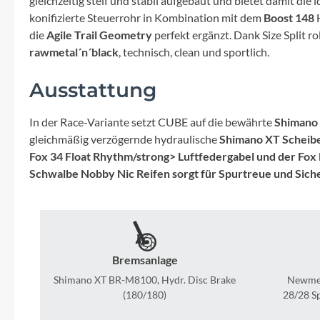
gleichzeitig steif und stabil aufgebaut und bietet damit die
Mavic
konifizierte Steuerrohr in Kombination mit dem
Boost 148
H
die
Agile Trail Geometry
perfekt ergänzt. Dank Size Split r
MonkeyLink
rawmetal´n´black
, technisch, clean und sportlich.
Ortlieb
Ausstattung
Pitlock
In der Race-Variante setzt CUBE auf die bewährte
Shimano 
gleichmäßig verzögernde hydraulische
Shimano XT Schei
Fox 34 Float Rhythm/strong> Luftfedergabel und der
Fox 
Profile Design
Schwalbe Nobby Nic Reifen sorgt für Spurtreue und Sicher
Reich
Rixen & Kaul
Bremsanlage
Shimano XT BR-M8100, Hydr. Disc Brake
Newmen
S'COOL
(180/180)
28/28 