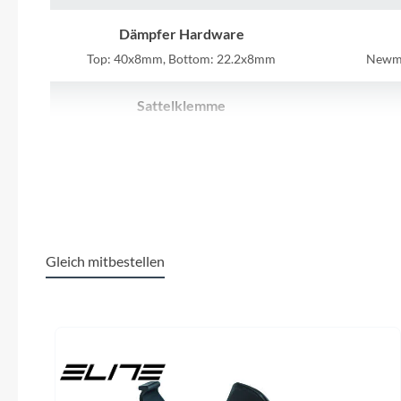
SHIMANO
Dämpfer Hardware
SKS
Top: 40x8mm, Bottom: 22.2x8mm
Newme
SRAM
Sattelklemme
CUBE Screwlock, 34.9mm
ACI
Tip Top
Kurbelgarnitur
Unleazhed
Shimano XT FC-M8100, Boost, 30T
Shima
Voxom
Gleich mitbestellen
Dämpfer
Fox Float, 190x45mm, Open/Firm Mode
Woom
Produktgalerie überspringen
Schalthebel
Zipp
Shimano Deore SL-M6100-IR, Direct
Attach, Rapidfire-Plus