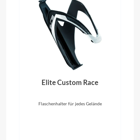
Shimano GRX ST-RX820
Lenkerband
ACID Bartape CC 3.0
Vorbau
CUBE CIS Stem w/ Cable Routing, FPI-Link
Elite Custom Race
Rahmentyp
Gravel
Flaschenhalter für jedes Gelände
Modelljahr
2026