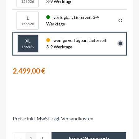
3-9 Werktage
156526
verfügbar, Lieferzeit 3-9
L
Werktage
156528
wenige verfügbar, Lieferzeit
XL
3-9 Werktage
156529
2.499,00 €
Preise inkl. MwSt. zzgl. Versandkosten
Produkt Anzahl: Gib den gewünschten Wert 
In den Warenkorb