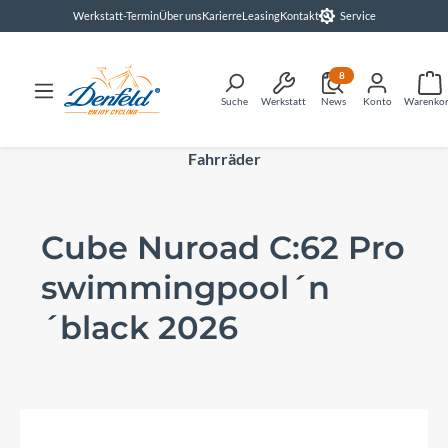
Werkstatt-Termin
Über uns
Karierre
Leasing
Kontakt
Service
alt springen
8
Suche
Werkstatt
News
Konto
Warenko
Fahrräder
Cube Nuroad C:62 Pro
swimmingpool´n
´black 2026