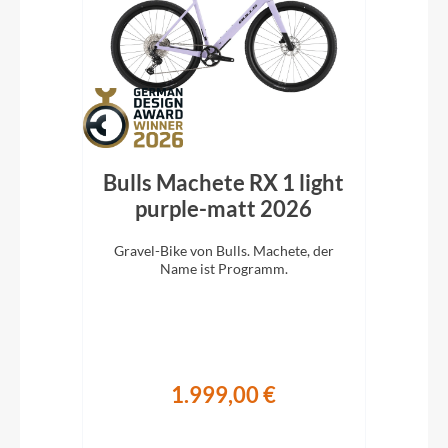
vel
Bulls Machete RX 1 light
26
purple-matt 2026
b
r
Gravel-Bike von Bulls. Machete, der
ripp
Name ist Programm.
Auss
Für 
1.999,00 €
€