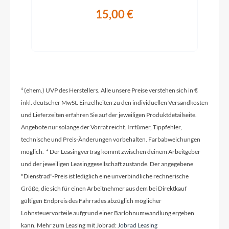
15,00 €
Schaltwerk
Shimano GRX RD-RX820, 12-Speed
Rahmenmaterial
Carbon
¹ (ehem.) UVP des Herstellers. Alle unsere Preise verstehen sich in €
inkl. deutscher MwSt. Einzelheiten zu den individuellen Versandkosten
und Lieferzeiten erfahren Sie auf der jeweiligen Produktdetailseite.
Kurbelgarnitur
Angebote nur solange der Vorrat reicht. Irrtümer, Tippfehler,
Shimano GRX FC-RX820, 48x31T
technische und Preis-Änderungen vorbehalten. Farbabweichungen
möglich. * Der Leasingvertrag kommt zwischen deinem Arbeitgeber
Kassette
und der jeweiligen Leasinggesellschaft zustande. Der angegebene
Shimano 105 CS-HG710, 11-36T
"Dienstrad"-Preis ist lediglich eine unverbindliche rechnerische
Größe, die sich für einen Arbeitnehmer aus dem bei Direktkauf
gültigen Endpreis des Fahrrades abzüglich möglicher
Lenker
Lohnsteuervorteile aufgrund einer Barlohnumwandlung ergeben
Newmen Advanced Gravel Bar 318, Carbon,
kann. Mehr zum Leasing mit Jobrad:
Jobrad Leasing