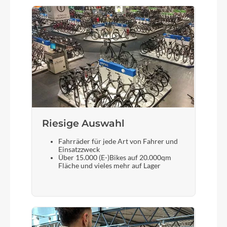
Steuersatz
ACROS, Top Integrated 1 1/2" w/ Integrated
Cable Routing, Bottom Integrated 1 1/4"
Sattel
ACID Nuance Pro
Gabel
CUBE C:62® Technology, 1 1/8" - 1 1/2" Tapered,
Riesige Auswahl
Integrated Cable Routing, Flat Mount Disc,
Fahrräder für jede Art von Fahrer und
Fender & Lowrider Mounts, Internal Light Cable
Einsatzzweck
Option, 12x100mm
Über 15.000 (E-)Bikes auf 20.000qm
Fläche und vieles mehr auf Lager
Sattelstütze
Newmen Advanced, Carbon, 27.2mm