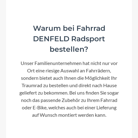
31.8mm
Farbe
Warum bei Fahrrad
swimmingpool´n´black
DENFELD Radsport
bestellen?
Kette
Unser Familienunternehmen hat nicht nur vor
Shimano CN-M7100
Ort eine riesige Auswahl an Fahrrädern,
sondern bietet auch Ihnen die Möglichkeit Ihr
Gewicht
Traumrad zu bestellen und direkt nach Hause
8,7 kg
geliefert zu bekommen. Bei uns finden Sie sogar
noch das passende Zubehör zu Ihrem Fahrrad
oder E-Bike, welches auch bei einer Lieferung
Umwerfer
auf Wunsch montiert werden kann.
Shimano GRX FD-RX820-F