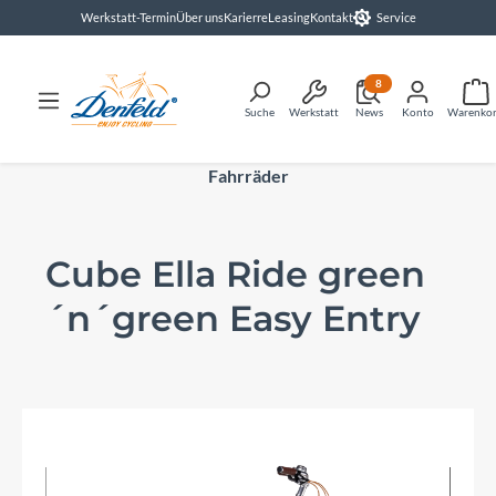
Werkstatt-Termin
Über uns
Karierre
Leasing
Kontakt
Service
alt springen
8
Suche
Werkstatt
News
Konto
Warenko
Fahrräder
Cube Ella Ride green
´n´green Easy Entry