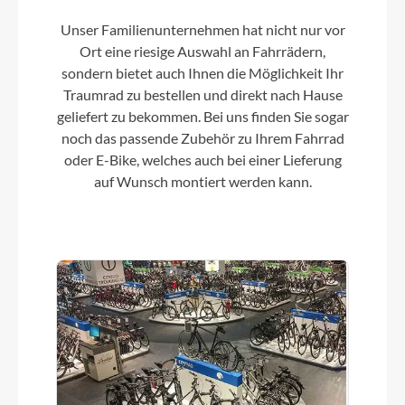
Tiefeinsteiger
Unser Familienunternehmen hat nicht nur vor
Ort eine riesige Auswahl an Fahrrädern,
sondern bietet auch Ihnen die Möglichkeit Ihr
Modelljahr
Traumrad zu bestellen und direkt nach Hause
2024
geliefert zu bekommen. Bei uns finden Sie sogar
noch das passende Zubehör zu Ihrem Fahrrad
oder E-Bike, welches auch bei einer Lieferung
Hinterrad Nabe
auf Wunsch montiert werden kann.
Shimano FH-TX500, Nut
Sattelklemme
CUBE Screwlock, 31.8mm
Griffe
CUBE Retro