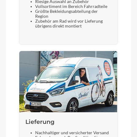
Riesige Auswahl an Zubehör
Shimano DH-C3000, Hub Dynamo, Nut
Vollsortiment im Bereich Fahrradteile
Größte Bekleidungsabteilung der
Region
Gewicht
Zubehör am Rad wird vor Lieferung
übrigens direkt montiert
16,9 kg
Scheinwerfer
Trelock LS582 Retro
Umwerfer
Shimano FD-M310, Topswing, 31.8mm
Laufradgröße
Lieferung
28"
Nachhaltiger und versicherter Versand