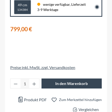
wenige verfügbar, Lieferzeit
49 cm
3-9 Werktage
134384
799,00 €
Preise inkl. MwSt. zzgl. Versandkosten
Produkt Anzahl: Gib den gewünschten Wert 
In den Warenkorb
Produkt PDF
Zum Merkzettel hinzufügen
Vergleichen