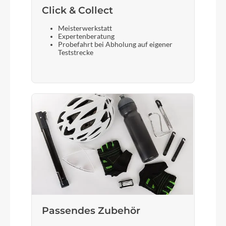
Click & Collect
Meisterwerkstatt
Lenker
Expertenberatung
CUBE Comfort Shape Bar
Probefahrt bei Abholung auf eigener
Teststrecke
Farbe
green´n´green
Kette
KMC Z8.3
Rücklicht
Herrmans H-Trace
Passendes Zubehör
Vorderrad Nabe