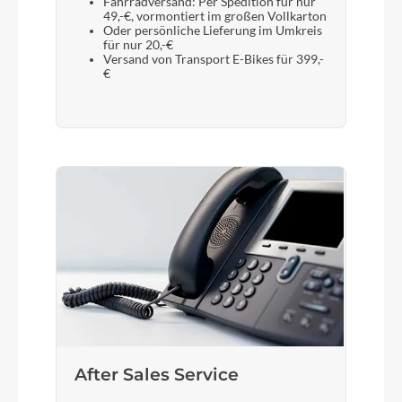
Gepäckträger
Fahrradversand: Per Spedition für nur
49,-€, vormontiert im großen Vollkarton
CUBE Integrated Carrier 2.0, CUBE Adapter
Oder persönliche Lieferung im Umkreis
für nur 20,-€
Compatible, SnapIt Compatible
Versand von Transport E-Bikes für 399,-
€
Schalthebel
Shimano SL-M315, Rapidfire-Plus
Bremshebel
Aluminium
Steuersatz
CUBE H863, 1 1/8", Semi-Integrated
Sattel
After Sales Service
CUBE Retro