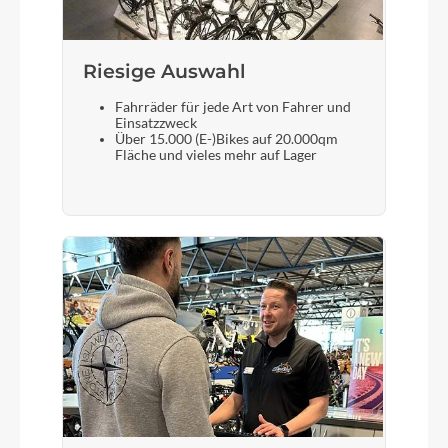
Schaltwerk
Shimano RD-M3020, 8-Speed
Riesige Auswahl
Fahrräder für jede Art von Fahrer und
Einsatzzweck
Rahmenmaterial
Über 15.000 (E-)Bikes auf 20.000qm
Aluminium Superlite
Fläche und vieles mehr auf Lager
Größen Optionen des Herstellers
XS (45cm), S (49cm), M (53cm)
Kurbelgarnitur
Shimano FC-T801, 48x36x26T, 175mm
Kassette
Shimano CS-HG200, 12-32T