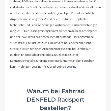
¹ (ehem.) UVP des Herstellers. Alle unsere Preise verstehen sich in €
inkl. deutscher MwSt. Einzelheiten zu den individuellen Versandkosten
und Lieferzeiten erfahren Sie auf der jeweiligen Produktdetailseite.
Pedale
Angebote nur solange der Vorrat reicht. Irrtümer, Tippfehler,
ACID PP Trekking
technische und Preis-Änderungen vorbehalten. Farbabweichungen
möglich. * Der Leasingvertrag kommt zwischen deinem Arbeitgeber
und der jeweiligen Leasinggesellschaft zustande. Der angegebene
Ständer
"Dienstrad"-Preis ist lediglich eine unverbindliche rechnerische
CUBEstand Cmpt
Größe, die sich für einen Arbeitnehmer aus dem bei Direktkauf
gültigen Endpreis des Fahrrades abzüglich möglicher
Lohnsteuervorteile aufgrund einer Barlohnumwandlung ergeben
Glocke
kann. Mehr zum Leasing mit Jobrad:
Jobrad Leasing
CUBE Classic
Vorbau
Warum bei Fahrrad
CUBE Comfort City Stem, 31.8mm
DENFELD Radsport
bestellen?
Rahmentyp