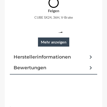
Felgen
CUBE SX24, 36H, V-Brake
Mehr anzeigen
Rahmen
Trekking Comfort, IC 2.0, Double Butted
Herstellerinformationen
Bewertungen
Reifen
Schwalbe Little Big Ben, Active, 40-622
Schutzbleche
SKS Chrom Shiny