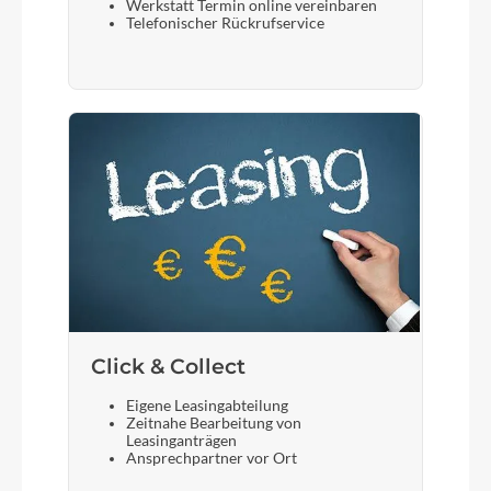
Werkstatt Termin online vereinbaren
Telefonischer Rückrufservice
Gabel
SR Suntour NEX, 63mm
Sattelstütze
CUBE Performance Post, 27.2mm
Click & Collect
Eigene Leasingabteilung
Zeitnahe Bearbeitung von
Leasinganträgen
Ansprechpartner vor Ort