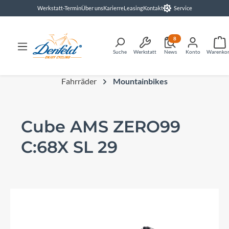
Werkstatt-Termin
Über uns
Karierre
Leasing
Kontakt
Service
alt springen
8
Suche
Werkstatt
News
Konto
Warenko
Fahrräder
Mountainbikes
Cube AMS ZERO99
C:68X SL 29