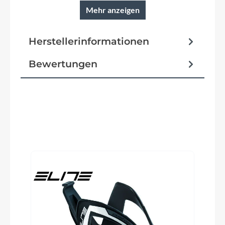
Newmen Evolution SL 318.2, 31.8mm
Mehr anzeigen
Herstellerinformationen
Rahmentyp
Fully
Bewertungen
Modelljahr
2024
Produktgalerie überspringen
Hinterreifen
Schwalbe Racing Ralph, Super Race, Addix Speed,
Kevlar, 2.25
Griffe
RockShox TwistLoc w/ fixed right grip