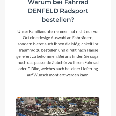
Warum bei Fahrrad
Steuersatz
DENFELD Radsport
ACROS Integrated, Top 1 1/8", Bottom 1 1/2",
bestellen?
Fiber Inserts for Angle Adjustment
Unser Familienunternehmen hat nicht nur vor
Ort eine riesige Auswahl an Fahrrädern,
Sattel
sondern bietet auch Ihnen die Möglichkeit Ihr
Natural Fit Nuance SL
Traumrad zu bestellen und direkt nach Hause
geliefert zu bekommen. Bei uns finden Sie sogar
Gabel
noch das passende Zubehör zu Ihrem Fahrrad
RockShox SID SL Ultimate, Tapered, 15x110mm,
oder E-Bike, welches auch bei einer Lieferung
100mm, TwistLoc
auf Wunsch montiert werden kann.
Vorderreifen
Schwalbe Racing Ray, Super Race, Addix Speed,
Kevlar, 2.25