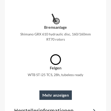
Bremsanlage
Shimano GRX 610 hydraulic disc, 160/160mm
RT70 rotors
Felgen
WTB ST i25 TCS, 28h, tubeless ready
Mehr anzeigen
Rahmen
Herstellerinformationen
Kingpin suspension system, Proportional