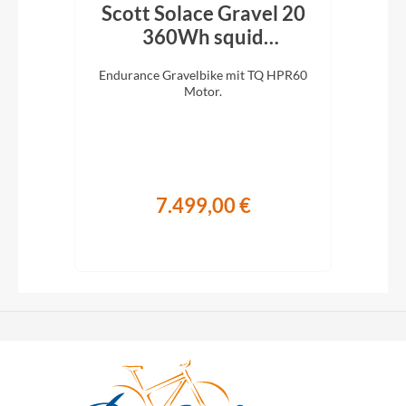
 7.0
Scott Solace Gravel 20
sy
360Wh squid
blue/beluga grey 2026
Tour,
Endurance Gravelbike mit TQ HPR60
Car
ing-
Motor.
2×
7.499,00 €