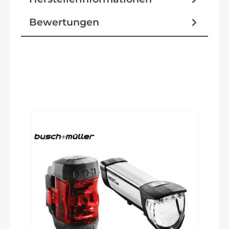
Response construction, downtube Stashport,
internal cable routing, 12x142mm thru-axle, 27.2
Bewertungen
dropper post ready, UDH, BSA 68mm threaded
BB, flat mount disc, removable fender bridge,
multiple gear/bottle mounts
Produktgalerie überspringen
Reifen
WTB Resolute TCS Light, 700x42c, tubeless ready
Schalt-/ Bremsgriffeinheit
Shimano GRX 610, 12-speed
Lenkerband
Cannondale KnurlCork, 2.7mm