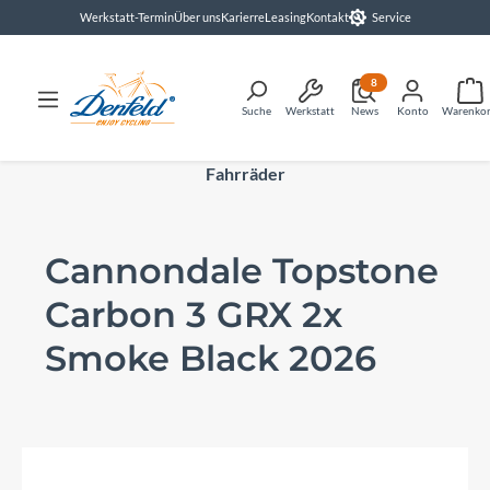
Werkstatt-Termin
Über uns
Karierre
Leasing
Kontakt
Service
alt springen
8
Suche
Werkstatt
News
Konto
Warenko
Fahrräder
Cannondale Topstone
Carbon 3 GRX 2x
Smoke Black 2026