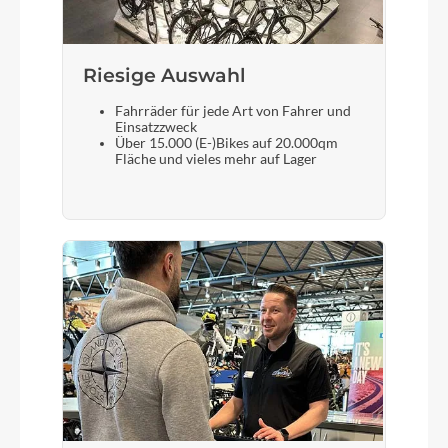
Steuersatz
Acros IS52/40 ICR
Riesige Auswahl
Sattel
Fahrräder für jede Art von Fahrer und
Selle Royal SRX Open
Einsatzzweck
Über 15.000 (E-)Bikes auf 20.000qm
Fläche und vieles mehr auf Lager
Gabel
Topstone Carbon, 1-1/8" to 1.5" steerer, 55mm
OutFront offset, flat mount disc, internal routing,
12x100 thru-axle, triple bottle/gear mounts,
fender mounts
Sattelstütze
Cannondale 3, 6061 Alloy, 27.2x350mm