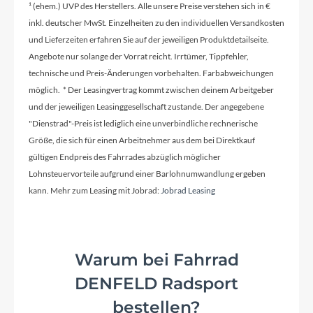
Schaltwerk
¹ (ehem.) UVP des Herstellers. Alle unsere Preise verstehen sich in €
Shimano GRX 820, Shadow RD+
inkl. deutscher MwSt. Einzelheiten zu den individuellen Versandkosten
und Lieferzeiten erfahren Sie auf der jeweiligen Produktdetailseite.
Angebote nur solange der Vorrat reicht. Irrtümer, Tippfehler,
Rahmenmaterial
technische und Preis-Änderungen vorbehalten. Farbabweichungen
Carbon
möglich. * Der Leasingvertrag kommt zwischen deinem Arbeitgeber
und der jeweiligen Leasinggesellschaft zustande. Der angegebene
"Dienstrad"-Preis ist lediglich eine unverbindliche rechnerische
Kurbelgarnitur
Größe, die sich für einen Arbeitnehmer aus dem bei Direktkauf
Shimano GRX 610, 46/30
gültigen Endpreis des Fahrrades abzüglich möglicher
Lohnsteuervorteile aufgrund einer Barlohnumwandlung ergeben
kann. Mehr zum Leasing mit Jobrad:
Jobrad Leasing
Kassette
Shimano HG710, 11-36, 12-speed
Warum bei Fahrrad
Lenker
DENFELD Radsport
Cannondale 3, butted 6061 Alloy, 16 deg flare
drop
bestellen?