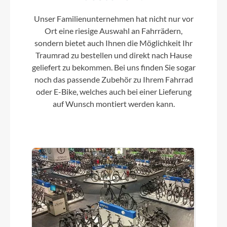
Unser Familienunternehmen hat nicht nur vor
Farbe
Ort eine riesige Auswahl an Fahrrädern,
Smoke Black
sondern bietet auch Ihnen die Möglichkeit Ihr
Traumrad zu bestellen und direkt nach Hause
geliefert zu bekommen. Bei uns finden Sie sogar
Kette
noch das passende Zubehör zu Ihrem Fahrrad
Shimano M7100, 12-speed
oder E-Bike, welches auch bei einer Lieferung
auf Wunsch montiert werden kann.
Vorderrad Nabe
Formula cartridge bearing, 12x100mm
centerlock
Umwerfer
Shimano GRX 820