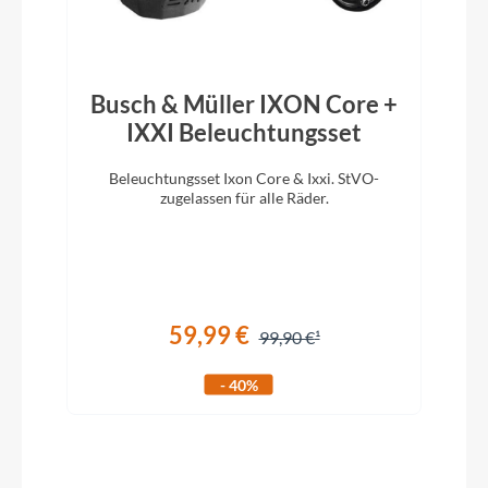
Vorbau
Cannondale C1 Conceal, Alloy, 31.8, -6°
Busch & Müller IXON Core +
IXXI Beleuchtungsset
Rahmentyp
Beleuchtungsset Ixon Core & Ixxi. StVO-
Gravelbike
zugelassen für alle Räder.
Modelljahr
2026
59,99 €
99,90 €
Hinterrad Nabe
- 40%
Formula cartridge bearing, 12x142mm
centerlock