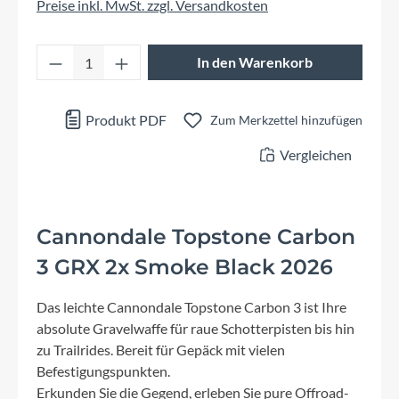
Preise inkl. MwSt. zzgl. Versandkosten
Produkt Anzahl: Gib den gewünschten Wert 
In den Warenkorb
Produkt PDF
Zum Merkzettel hinzufügen
Vergleichen
Cannondale Topstone Carbon
3 GRX 2x Smoke Black 2026
Das leichte Cannondale Topstone Carbon 3 ist Ihre
absolute Gravelwaffe für raue Schotterpisten bis hin
zu Trailrides. Bereit für Gepäck mit vielen
Befestigungspunkten.
Erkunden Sie die Gegend, erleben Sie pure Offroad-