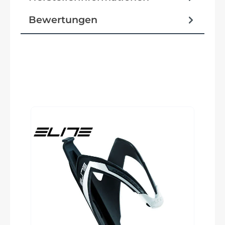
Bewertungen
Rahmenmaterial
Superlight Series 0 Carbon Construction
Farbe
Black
Produktgalerie überspringen
Steuersatz
Integrated, 1-1/8" - 1-1/2"
Gabel
LAB71 Topstone, Superlight Series 0 Carbon
Construction, 1-1/8" to 1.5" steerer, 55mm
OutFront offset, flat mount disc, internal routing,
12x100 thru-axle, triple bottle/gear mounts,
fender mounts