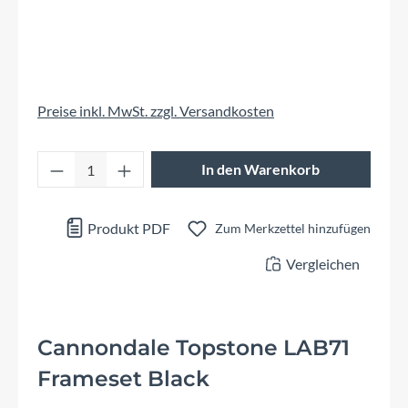
Preise inkl. MwSt. zzgl. Versandkosten
Produkt Anzahl: Gib den gewünschten Wert 
In den Warenkorb
Produkt PDF
Zum Merkzettel hinzufügen
Vergleichen
Cannondale Topstone LAB71
Frameset Black