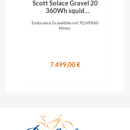
 7.0
Scott Solace Gravel 20
sy
360Wh squid
blue/beluga grey 2026
Tour,
Endurance Gravelbike mit TQ HPR60
Car
ing-
Motor.
2×
7.499,00 €