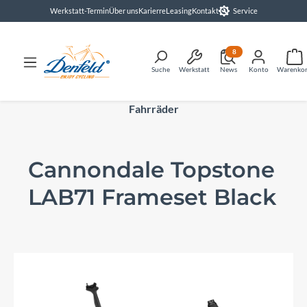
Werkstatt-Termin
Über uns
Karierre
Leasing
Kontakt
Service
alt springen
8
Suche
Werkstatt
News
Konto
Warenko
Fahrräder
Cannondale Topstone
LAB71 Frameset Black