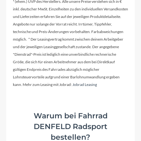
¹ (ehem.) UVP des Herstellers. Alle unsere Preise verstehen sich in €
inkl. deutscher MwSt. Einzelheiten zu den individuellen Versandkosten
und Lieferzeiten erfahren Sie auf der jeweiligen Produktdetailseite.
Angebote nur solange der Vorrat reicht. Irrtümer, Tippfehler,
technische und Preis-Änderungen vorbehalten. Farbabweichungen
möglich. * Der Leasingvertrag kommt zwischen deinem Arbeitgeber
und der jeweiligen Leasinggesellschaft zustande. Der angegebene
"Dienstrad"-Preis ist lediglich eine unverbindliche rechnerische
Größe, die sich für einen Arbeitnehmer aus dem bei Direktkauf
gültigen Endpreis des Fahrrades abzüglich möglicher
Lohnsteuervorteile aufgrund einer Barlohnumwandlung ergeben
kann. Mehr zum Leasing mit Jobrad:
Jobrad Leasing
Warum bei Fahrrad
DENFELD Radsport
bestellen?