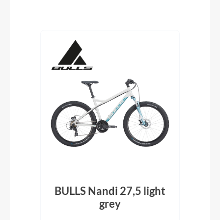
Produktgalerie überspringen
BULLS Nandi 27,5 light
BU
grey