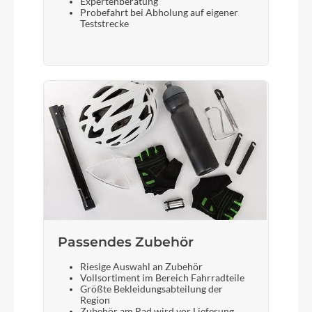
Expertenberatung
Gabel
Probefahrt bei Abholung auf eigener
Teststrecke
SR Suntour XCE, 100mm
Sattelstütze
CUBE Performance Post, 27.2mm
Passendes Zubehör
Riesige Auswahl an Zubehör
Vollsortiment im Bereich Fahrradteile
Größte Bekleidungsabteilung der
Region
Zubehör am Rad wird vor Lieferung