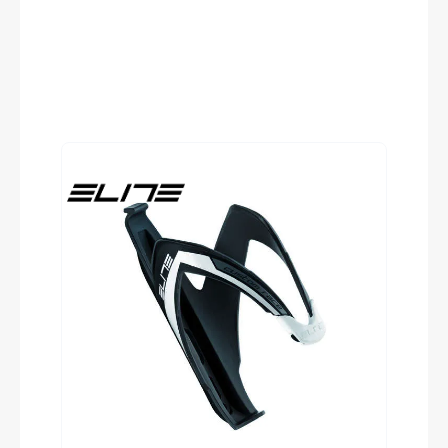
Reifen
CUBE IMPAC Smartpac, 2.25
Produktgalerie überspringen
Pedale
CUBE PP MTB
Vorbau
CUBE Performance Stem, 31.8mm
Rahmentyp
Hardtail
Modelljahr