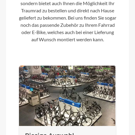
sondern bietet auch Ihnen die Möglichkeit Ihr
Kette
Traumrad zu bestellen und direkt nach Hause
geliefert zu bekommen. Bei uns finden Sie sogar
KMC Z8.3
noch das passende Zubehör zu Ihrem Fahrrad
oder E-Bike, welches auch bei einer Lieferung
auf Wunsch montiert werden kann.
Vorderrad Nabe
CUBE Alloy Light, QR, 6-Bolt
Gewicht
14,9 kg
Umwerfer
Shimano FD-M315, Top Swing, 31.8mm Clamp
Laufradgröße
Size Split: 27.5: XS (14"), S (16") // 29: M (18"), L