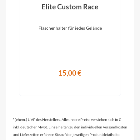
Elite Custom Race
2024
Hinterrad Nabe
Flaschenhalter für jedes Gelände
CUBE Alloy Light, QR, 6-Bolt
Sattelklemme
CUBE Varioclose, 31.8mm
15,00 €
Griffe
ACID React
Schaltwerk
¹ (ehem.) UVP des Herstellers. Alle unsere Preise verstehen sich in €
Shimano RD-TX800, 8-Speed
inkl. deutscher MwSt. Einzelheiten zu den individuellen Versandkosten
und Lieferzeiten erfahren Sie auf der jeweiligen Produktdetailseite.