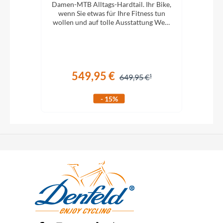
21
Damen-MTB Alltags-Hardtail. Ihr Bike,
Dame
sweg,
wenn Sie etwas für Ihre Fitness tun
we
über
wollen und auf tolle Ausstattung Wert
woll
legen.
549,95 €
649,95 €
- 15%