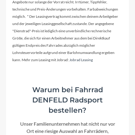
Rahmenmaterial
Angebote nur solange der Vorrat reicht. Irrtümer, Tippfehler,
Aluminium Lite
technische und Preis-Änderungen vorbehalten. Farbabweichungen
möglich. * Der Leasingvertrag kommt zwischen deinem Arbeitgeber
und der jeweiligen Leasinggesellschaft zustande. Der angegebene
Kurbelgarnitur
"Dienstrad"-Preis ist lediglich eine unverbindliche rechnerische
Größe, die sich für einen Arbeitnehmer aus dem bei Direktkauf
Shimano FC-M315, 36x22T, 170mm
gültigen Endpreis des Fahrrades abzüglich möglicher
Lohnsteuervorteile aufgrund einer Barlohnumwandlung ergeben
kann. Mehr zum Leasing mit Jobrad:
Jobrad Leasing
Kassette
Shimano CS-HG200, 12-32T
Warum bei Fahrrad
Lenker
DENFELD Radsport
CUBE Rise Trail Bar, 680mm
bestellen?
Farbe
Unser Familienunternehmen hat nicht nur vor
black´n´blue
Ort eine riesige Auswahl an Fahrrädern,