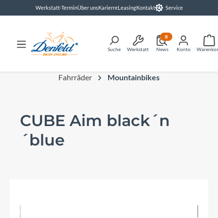
Werkstatt-Termin
Über uns
Karierre
Leasing
Kontakt
Service
alt springen
8
Suche
Werkstatt
News
Konto
Warenko
Fahrräder
Mountainbikes
CUBE Aim black´n
´blue