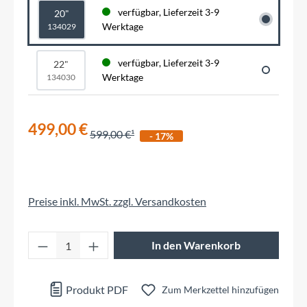
verfügbar, Lieferzeit 3-9
20"
Werktage
134029
verfügbar, Lieferzeit 3-9
22"
Werktage
134030
499,00 €
599,00 €
- 17%
Preise inkl. MwSt. zzgl. Versandkosten
Produkt Anzahl: Gib den gewünschten Wert 
In den Warenkorb
Produkt PDF
Zum Merkzettel hinzufügen