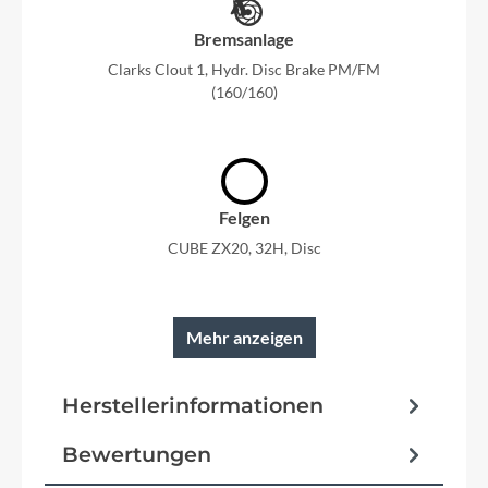
Bremsanlage
Clarks Clout 1, Hydr. Disc Brake PM/FM
(160/160)
Felgen
CUBE ZX20, 32H, Disc
Mehr anzeigen
Rahmen
Herstellerinformationen
AMF, Double Butted, Internal Cable Routing, Flat
Mount Brake, SIC Mount, FM Kickstand Mount
Bewertungen