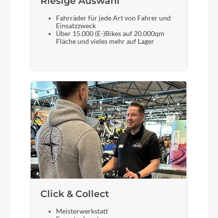
Riesige Auswahl
(20"), XL (22")
Fahrräder für jede Art von Fahrer und
Einsatzzweck
Über 15.000 (E-)Bikes auf 20.000qm
Fläche und vieles mehr auf Lager
Schalthebel
Shimano SL-M315, Rapidfire-Plus
Bremshebel
Clarks Clout 1
Steuersatz
CUBE FPH863, Semi-Integrated
Sattel
Natural Fit Venec Lite
Click & Collect
Meisterwerkstatt