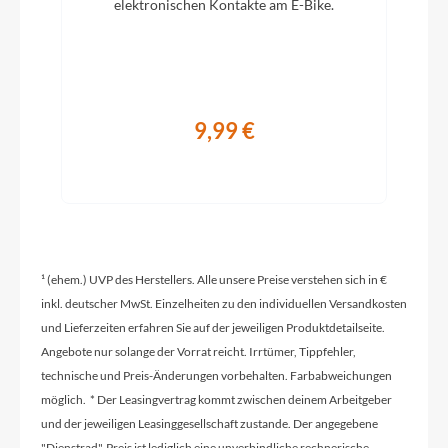
elektronischen Kontakte am E-Bike.
Achse
Ladegerät
TQ Ladegerät
9,99 €
Schaltwerk
Shimano GRX, RD-RX812, Shadow Plus
¹ (ehem.) UVP des Herstellers. Alle unsere Preise verstehen sich in €
Rahmenmaterial
inkl. deutscher MwSt. Einzelheiten zu den individuellen Versandkosten
Aluminium
und Lieferzeiten erfahren Sie auf der jeweiligen Produktdetailseite.
Angebote nur solange der Vorrat reicht. Irrtümer, Tippfehler,
Kurbelgarnitur
technische und Preis-Änderungen vorbehalten. Farbabweichungen
FSA CK-746, 44t
möglich. * Der Leasingvertrag kommt zwischen deinem Arbeitgeber
und der jeweiligen Leasinggesellschaft zustande. Der angegebene
"Dienstrad"-Preis ist lediglich eine unverbindliche rechnerische