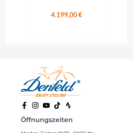
4.199,00 €
€
Öffnungszeiten
Montag - Freitag: 10:00 - 19:00 Uhr