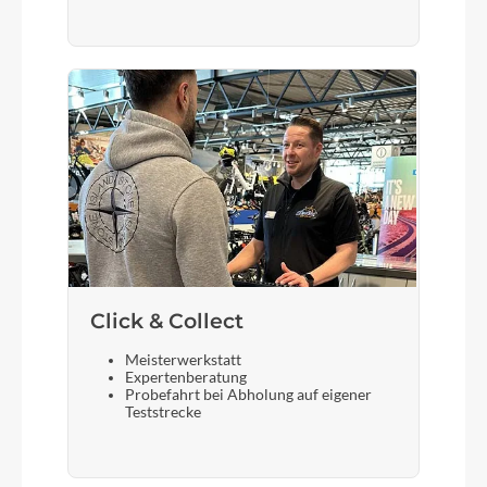
Bremshebel
Shimano Deore, CS-M5100, 11-42t
Steuersatz
Acros, A-Headset, semi-integriert, Tapered, mit
integrierter Kabeldurchführung
Sattel
Syncros Tofino 2.5
Click & Collect
Meisterwerkstatt
Gabel
Expertenberatung
Probefahrt bei Abholung auf eigener
BGM Allroad Carbon, Carbon Steuerrohr,
Teststrecke
12x100 mm Achse