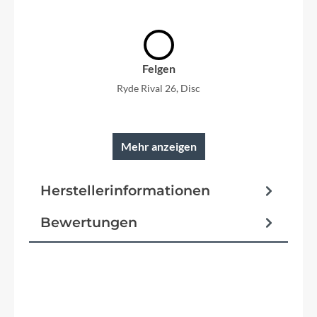
Felgen
Ryde Rival 26, Disc
Mehr anzeigen
Rahmen
Herstellerinformationen
28", ultra lite AL-6061 Rohrsatz, integrierter Akku
Bewertungen
Reifen
Schwalbe G-One Bite, faltbar, Tubeless-Easy,
Raceguard, 45-622