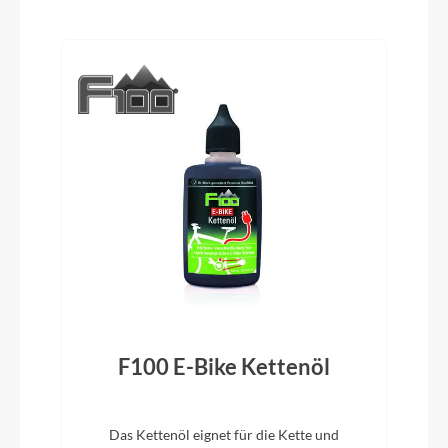
Produktgalerie überspringen
Lenkerband
BGM Race Grip-Tape, Antislip
Vorbau
Satori Viper
Rahmentyp
Garvelbike
Modelljahr
F100 E-Bike Kettenöl
2025
Hinterrad Nabe
Das Kettenöl eignet für die Kette und
BGM Allroad, Centerlock, Disc, 12x142 mm