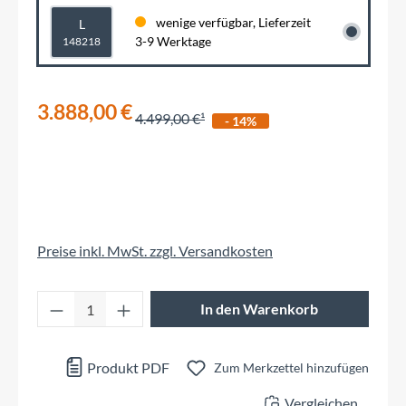
wenige verfügbar, Lieferzeit
L
3-9 Werktage
148218
3.888,00 €
4.499,00 €
- 14%
Preise inkl. MwSt. zzgl. Versandkosten
Produkt Anzahl: Gib den gewünschten Wert 
In den Warenkorb
Produkt PDF
Zum Merkzettel hinzufügen
Vergleichen