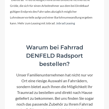
Kassette
Größe, die sich für einen Arbeitnehmer aus dem bei Direktkauf
Shimano Deore, CS-M5100, 11-42t
gültigen Endpreis des Fahrrades abzüglich möglicher
Lohnsteuervorteile aufgrund einer Barlohnumwandlung ergeben
kann. Mehr zum Leasing mit Jobrad:
Jobrad Leasing
Lenker
Satori X-Race, Flare: 16°
Warum bei Fahrrad
Farbe
DENFELD Radsport
Shiny Rainy Green
bestellen?
Motor
Unser Familienunternehmen hat nicht nur vor
TQ-HPR50, 300 W, 50.4 V, max. 25 km/h
Ort eine riesige Auswahl an Fahrrädern,
sondern bietet auch Ihnen die Möglichkeit Ihr
Traumrad zu bestellen und direkt nach Hause
Kette
geliefert zu bekommen. Bei uns finden Sie sogar
noch das passende Zubehör zu Ihrem Fahrrad
KMC e11