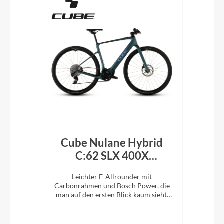
ro
Cube Nulane Hybrid
C
C:62 SLX 400X
polarlight´n´prism 2026
re
t
Leichter E-Allrounder mit
Fo
nd TQ
Carbonrahmen und Bosch Power, die
Nahe
man auf den ersten Blick kaum sieht.
auf
Commute, train, explore.
Nuro