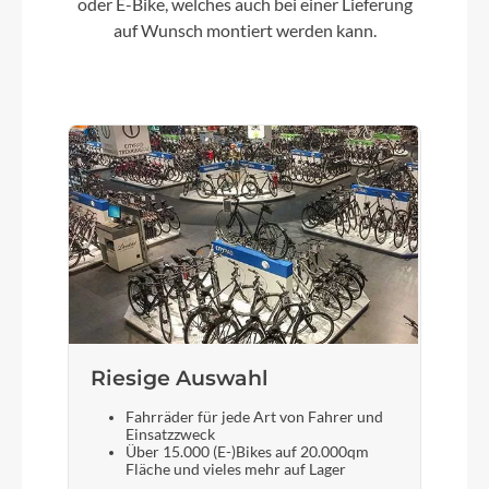
oder E-Bike, welches auch bei einer Lieferung
auf Wunsch montiert werden kann.
Vorderrad Nabe
BGM Allroad, Centerlock, Disc, 12x100 mm
Achse
Gewicht
16,3 kg
Akku
TQ-HPR50 Akku im Unterrohr integriert, 50.4 V
Li Ion, 360 Wh
Riesige Auswahl
Schalthebel
Fahrräder für jede Art von Fahrer und
Einsatzzweck
Shimano GRX, ST-RX600, 1x11-fach, road STI-
Über 15.000 (E-)Bikes auf 20.000qm
Schalthebel
Fläche und vieles mehr auf Lager