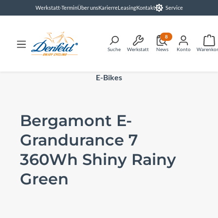
Werkstatt-Termin
Über uns
Karierre
Leasing
Kontakt
Service
alt springen
8
Suche
Werkstatt
News
Konto
Warenko
E-Bikes
Bergamont E-
Grandurance 7
360Wh Shiny Rainy
Green