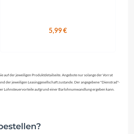
5,99 €
Sie auf der jeweiligen Produktdetailseite. Angebote nur solange der Vorrat
d der jeweiligen Leasinggesellschaft zustande. Der angegebene "Dienstrad"-
licher Lohnsteuervorteile aufgrund einer Barlohnumwandlung ergeben kann.
estellen?