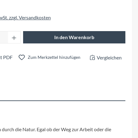
Fuxon
MwSt. zzgl. Versandkosten
Giro
Anzahl: Gib den gewünschten Wert ein oder 
Haibike
In den Warenkorb
i:SY
t PDF
Vergleichen
Zum Merkzettel hinzufügen
Knog
Kärcher
Litemove
Mammut
durch die Natur. Egal ob der Weg zur Arbeit oder die