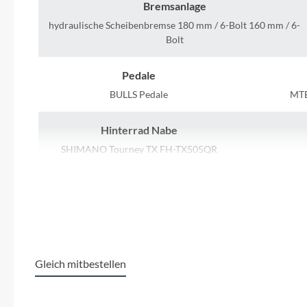
SHIMANO
Bremsanlage
hydraulische Scheibenbremse 180 mm / 6-Bolt 160 mm / 6-
SKS
Bolt
Pedale
SRAM
BULLS Pedale
MTB
Tip Top
Hinterrad Nabe
SHIMANO Tourney TX FH-TX505QR
Unleazhed
Kurbelgarnitur
Voxom
SHIMANO FC-T551C, 48/36/26T
SHIMANO 
Woom
Kette
SHIMANO CN-HG54-10, 10-SPD
Gleich mitbestellen
Zipp
Produktgalerie überspringen