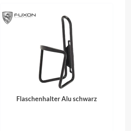
Steuersatz
000
FSA No.57B-1
Flaschenhalter Alu schwarz