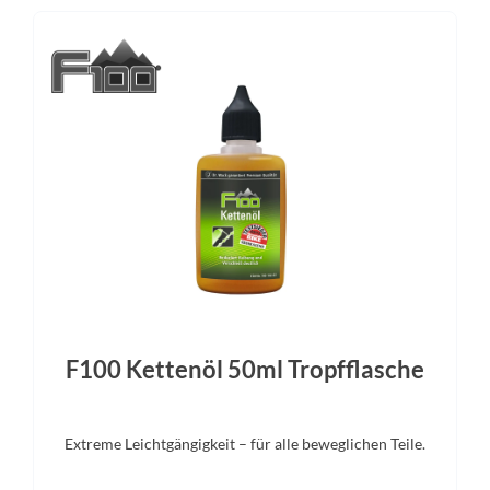
Laufradgröße
Schalthebel
28 Zoll
SHIMANO Deore SL-T6
Gabel
Sattelstütze
SR SUNTOUR NX1 RL
STYX Aluminium
F100 Kettenöl 50ml Tropfflasche
Extreme Leichtgängigkeit – für alle beweglichen Teile.