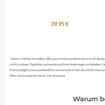
39,95 €
¹ (ehem.) UVP des Herstellers. Alle unsere Preise verstehen sich in € inkl. deu
reicht. Irrtümer, Tippfehler, technische und Preis-Änderungen vorbehalten. 
Preis ist lediglich eine unverbindliche rechnerische Größe, die sich für ein
Mehr zum Leasing mit Jobrad:
Jobrad Leasing
Warum be