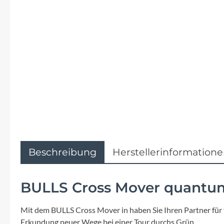
Flyer
Garmin
Gore
Hebie
Kettler Alu Rad
Koga
Beschreibung
Herstellerinformation
Lapierre
BULLS Cross Mover quantum
Lizard Skins
Mit dem BULLS Cross Mover in haben Sie Ihren Partner für t
Erkundung neuer Wege bei einer Tour durchs Grün.