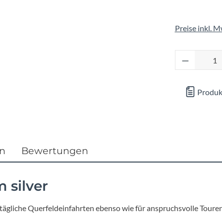
Focus
Preise inkl. 
Ghost
Produkt 
Gudereit
Hercules
Produk
KLICKfix
KTM
en
Bewertungen
Lezyne
 silver
Lupine
ägliche Querfeldeinfahrten ebenso wie für anspruchsvolle Touren 