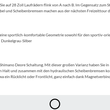
Mcfk
 Sie auf 28 Zoll Laufrädern flink von A nach B. Im Gegensatz zum S
bel und Scheibenbremsen machen aus der nächsten Freizeittour d
Mounty
Park Tool
ne sportlich-komfortable Geometrie sowohl für den sportiv-orie
: Dunkelgrau-Silber
POC
PUKY
imano Deore Schaltung. Mit dieser großen Varianz haben Sie in al
RFR
ren Halt und zusammen mit den hydraulischen Scheibenbremsen ko
 etwa ein Rücklicht oder Frontlicht, ganz einfach dank Magnetver
RockShox
Schwalbe