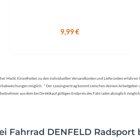
9,99 €
tscher MwSt. Einzelheiten zu den individuellen Versandkosten und Lieferzeiten erfahren 
Farbabweichungen möglich. * Der Leasingvertrag kommt zwischen deinem Arbeitgeber un
en Arbeitnehmer aus dem bei Direktkauf gültigen Endpreis des Fahrrades abzüglich mög
i Fahrrad DENFELD Radsport b