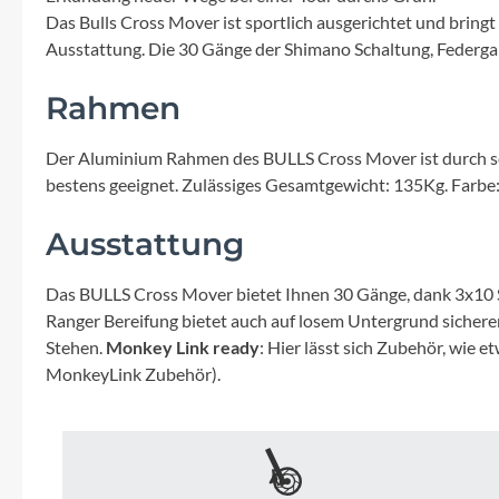
Mavic
Das Bulls Cross Mover ist sportlich ausgerichtet und bringt
Ausstattung. Die 30 Gänge der Shimano Schaltung, Federga
MonkeyLink
Rahmen
Ortlieb
Der Aluminium Rahmen des BULLS Cross Mover ist durch sei
bestens geeignet. Zulässiges Gesamtgewicht: 135Kg. Farbe
Pitlock
Ausstattung
Profile Design
Das BULLS Cross Mover bietet Ihnen 30 Gänge, dank 3x10 Sh
Reich
Ranger Bereifung bietet auch auf losem Untergrund siche
Stehen.
Monkey Link ready
: Hier lässt sich Zubehör, wie
MonkeyLink Zubehör).
Rixen & Kaul
S'COOL