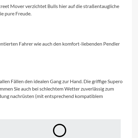
Micro
treet Mover verzichtet Bulls hier auf die straßentaugliche
ie pure Freude.
NC-17
Pegasus
ntierten Fahrer wie auch den komfort-liebenden Pendler
Powerbar
Racktime
len Fällen den idealen Gang zur Hand. Die griffige Supero
RIESE & MÜLLER
mmen Sie auch bei schlechtem Wetter zuverlässig zum
bindung nachrüsten (mit entsprechend kompatiblem
ROTWILD Bikes
Scott