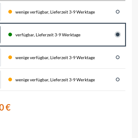
BySchulz
schnell...
schauen auf eine lange ...
haben wir für diese Notfälle eine riesen
Menge der wichtigsten Fahrrad-Ersatzteile
wenige verfügbar, Lieferzeit 3-9 Werktage
direkt auf Lager. Sowohl für Rennräder,
Contec
Mountainbikes, Trekking-Räder oder...
Crane Bell
verfügbar, Lieferzeit 3-9 Werktage
Deuter
wenige verfügbar, Lieferzeit 3-9 Werktage
Dynamic
wenige verfügbar, Lieferzeit 3-9 Werktage
Ergon
F100
0 €
Finish Line