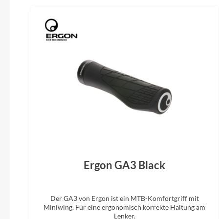
Umwerfer
SHIMANO Deore FD-T6000
Sattel
BULLS Sportive Ergo
Ergon GA3 Black
Der GA3 von Ergon ist ein MTB-Komfortgriff mit
Miniwing. Für eine ergonomisch korrekte Haltung am
Lenker.