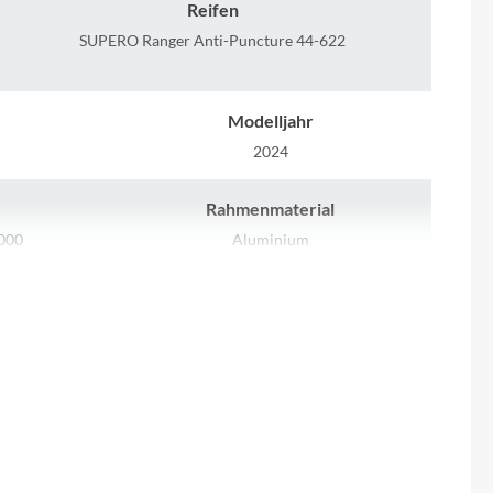
Sigma
Reifen
SUPERO Ranger Anti-Puncture 44-622
SQlab
Modelljahr
Thule
2024
Uebler
Rahmenmaterial
000
Aluminium
VDO
Farbe
Winora
quantum silver
Zefal
Scheinwerfer
05QR mit
MonkeyLink Recharge