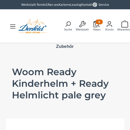
Werkstatt-Termin
Über uns
Karierre
Leasing
Kontakt
Service
alt springen
8
Suche
Werkstatt
News
Konto
Warenko
Zubehör
Woom Ready
Kinderhelm + Ready
Helmlicht pale grey