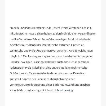
¹ (ehem.) UVP des Herstellers. Alle unsere Preise verstehen sich in €
inkl. deutscher MwSt. Einzelheiten zu den individuellen Versandkosten
und Lieferzeiten erfahren Sie auf der jeweiligen Produktdetailseite.
Angebote nur solange der Vorrat reicht. Irrtümer, Tippfehler,
technische und Preis-Änderungen vorbehalten. Farbabweichungen
möglich. * Der Leasingvertrag kommt zwischen deinem Arbeitgeber
und der jeweiligen Leasinggesellschaft zustande. Der angegebene
"Dienstrad"-Preis ist lediglich eine unverbindliche rechnerische
Größe, die sich für einen Arbeitnehmer aus dem bei Direktkauf
gültigen Endpreis des Fahrrades abzüglich möglicher
Lohnsteuervorteile aufgrund einer Barlohnumwandlung ergeben
kann. Mehr zum Leasing mit Jobrad:
Jobrad Leasing