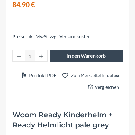
84,90 €
Preise inkl. MwSt. zzgl. Versandkosten
Produkt Anzahl: Gib den gewünschten Wert 
In den Warenkorb
Produkt PDF
Zum Merkzettel hinzufügen
Vergleichen
Woom Ready Kinderhelm +
Ready Helmlicht pale grey