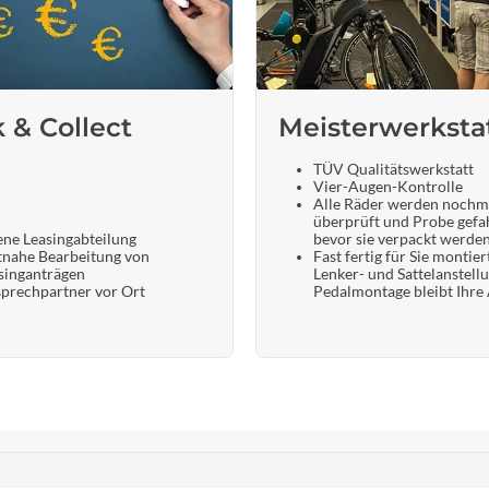
k & Collect
Meisterwerksta
TÜV Qualitätswerkstatt
Vier-Augen-Kontrolle
Alle Räder werden nochm
überprüft und Probe gefa
ene Leasingabteilung
bevor sie verpackt werde
tnahe Bearbeitung von
Fast fertig für Sie montier
singanträgen
Lenker- und Sattelanstell
prechpartner vor Ort
Pedalmontage bleibt Ihre