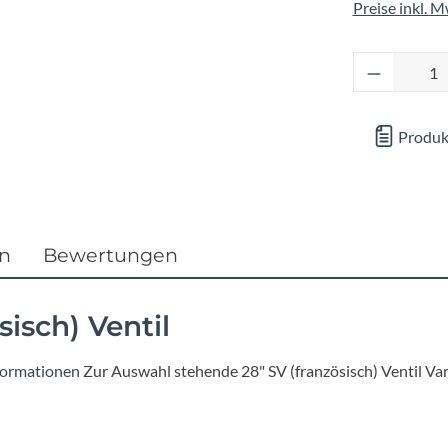
Focus
Preise inkl. 
Ghost
Produkt 
Gudereit
Produk
Hercules
KLICKfix
en
Bewertungen
KTM
sisch) Ventil
Lezyne
formationen
Zur Auswahl stehende 28" SV (französisch) Ventil Var
Lupine