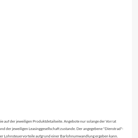
Micro
NC-17
Pegasus
Powerbar
Racktime
RIESE & MÜLLER
ROTWILD Bikes
Scott
Sie auf der jeweiligen Produktdetailseite. Angebote nur solange der Vorrat
d der jeweiligen Leasinggesellschaft zustande. Der angegebene "Dienstrad"-
licher Lohnsteuervorteile aufgrund einer Barlohnumwandlung ergeben kann.