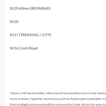
Mavic
SV20 60mm (RENNRAD)
MonkeyLink
SV20
Ortlieb
SV17 (TREKKING / CITY)
Pitlock
SV16 Conti Road
Profile Design
Reich
Rixen & Kaul
S'COOL
¹ (ehem.) UVP des Herstellers. Alle unsere Preise verstehen sich in € inkl. deu
reicht. Irrtümer, Tippfehler, technische und Preis-Änderungen vorbehalten. 
Preis ist lediglich eine unverbindliche rechnerische Größe, die sich für ein