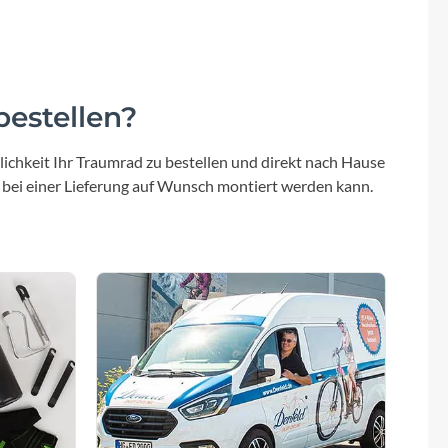
Sigma
SQlab
estellen?
Thule
ichkeit Ihr Traumrad zu bestellen und direkt nach Hause
Uebler
 bei einer Lieferung auf Wunsch montiert werden kann.
VDO
Winora
Zefal