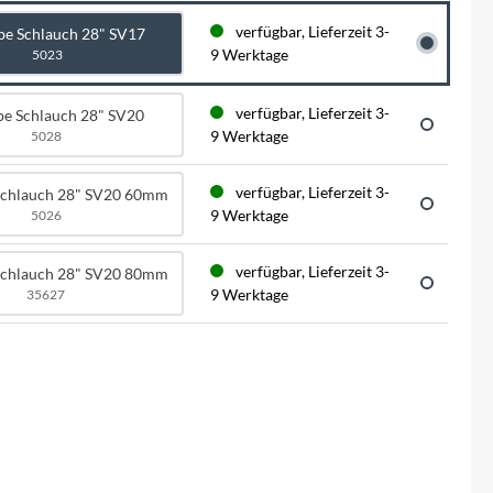
BySchulz
schnell...
schauen auf eine lange ...
haben wir für diese Notfälle eine riesen
verfügbar, Lieferzeit 3-
be Schlauch 28" SV17
Menge der wichtigsten Fahrrad-Ersatzteile
9 Werktage
5023
direkt auf Lager. Sowohl für Rennräder,
Contec
Mountainbikes, Trekking-Räder oder...
verfügbar, Lieferzeit 3-
be Schlauch 28" SV20
Crane Bell
9 Werktage
5028
Deuter
verfügbar, Lieferzeit 3-
Schlauch 28" SV20 60mm
9 Werktage
5026
Dynamic
verfügbar, Lieferzeit 3-
Schlauch 28" SV20 80mm
9 Werktage
35627
Ergon
F100
Finish Line