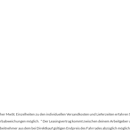
Mcfk
Mounty
Park Tool
POC
PUKY
RFR
RockShox
Schwalbe
tscher MwSt. Einzelheiten zu den individuellen Versandkosten und Lieferzeiten erfahren 
Farbabweichungen möglich. * Der Leasingvertrag kommt zwischen deinem Arbeitgeber un
en Arbeitnehmer aus dem bei Direktkauf gültigen Endpreis des Fahrrades abzüglich mög