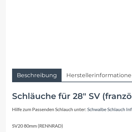
Flyer
Garmin
Gore
Hebie
Kettler Alu Rad
Beschreibung
Herstellerinformation
Koga
Schläuche für 28" SV (franzö
Lapierre
Hilfe zum Passenden Schlauch unter:
Schwalbe Schlauch In
Lizard Skins
SV20 80mm (RENNRAD)