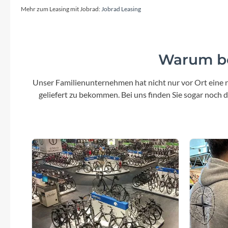
SHIMANO
Mehr zum Leasing mit Jobrad:
Jobrad Leasing
SKS
Warum be
SRAM
Unser Familienunternehmen hat nicht nur vor Ort eine r
Tip Top
geliefert zu bekommen. Bei uns finden Sie sogar noch
Unleazhed
Voxom
Woom
Zipp