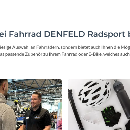
Sigg
Sportourer
i Fahrrad DENFELD Radsport b
Tenways
iesige Auswahl an Fahrrädern, sondern bietet auch Ihnen die Mögl
Topeak
 das passende Zubehör zu Ihrem Fahrrad oder E-Bike, welches auch
Uvex
Widek
Yazoo