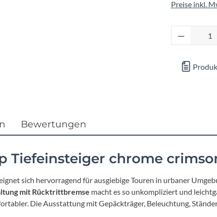
Focus
Preise inkl. 
Ghost
Produkt 
Gudereit
Produk
Hercules
KLICKfix
en
Bewertungen
KTM
p Tiefeinsteiger chrome crimso
Lezyne
 eignet sich hervorragend für ausgiebige Touren in urbaner Umgeb
Lupine
tung mit Rücktrittbremse
macht es so unkompliziert und leichtg
ortabler. Die Ausstattung mit Gepäckträger, Beleuchtung, Ständer