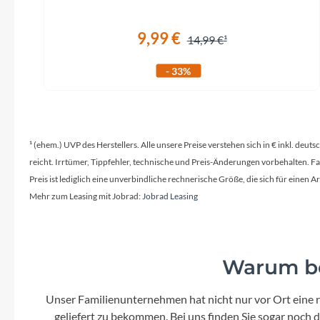
9,99 €
14,99 €
- 33%
¹ (ehem.) UVP des Herstellers. Alle unsere Preise verstehen sich in € inkl. deu
reicht. Irrtümer, Tippfehler, technische und Preis-Änderungen vorbehalten. 
Preis ist lediglich eine unverbindliche rechnerische Größe, die sich für ein
Mehr zum Leasing mit Jobrad:
Jobrad Leasing
Warum be
Unser Familienunternehmen hat nicht nur vor Ort eine r
geliefert zu bekommen. Bei uns finden Sie sogar noch