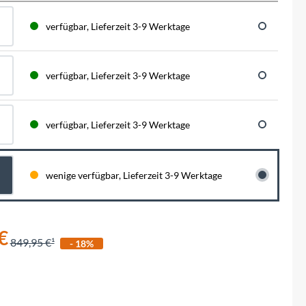
BySchulz
schnell...
schauen auf eine lange ...
haben wir für diese Notfälle eine riesen
Menge der wichtigsten Fahrrad-Ersatzteile
verfügbar, Lieferzeit 3-9 Werktage
direkt auf Lager. Sowohl für Rennräder,
Contec
Mountainbikes, Trekking-Räder oder...
verfügbar, Lieferzeit 3-9 Werktage
Crane Bell
Deuter
verfügbar, Lieferzeit 3-9 Werktage
Dynamic
m
wenige verfügbar, Lieferzeit 3-9 Werktage
Ergon
F100
€
849,95 €
- 18%
Finish Line