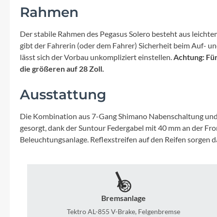
Mavic
Rahmen
MonkeyLink
Der stabile Rahmen des Pegasus Solero besteht aus leichtem
gibt der Fahrerin (oder dem Fahrer) Sicherheit beim Auf- und
Ortlieb
lässt sich der Vorbau unkompliziert einstellen.
Achtung: Für
die größeren auf 28 Zoll.
Pitlock
Ausstattung
Profile Design
Die Kombination aus 7-Gang Shimano Nabenschaltung und kra
gesorgt, dank der Suntour Federgabel mit 40 mm an der Fr
Reich
Beleuchtungsanlage. Reflexstreifen auf den Reifen sorgen
Rixen & Kaul
S'COOL
Bremsanlage
Tektro AL-855 V-Brake, Felgenbremse