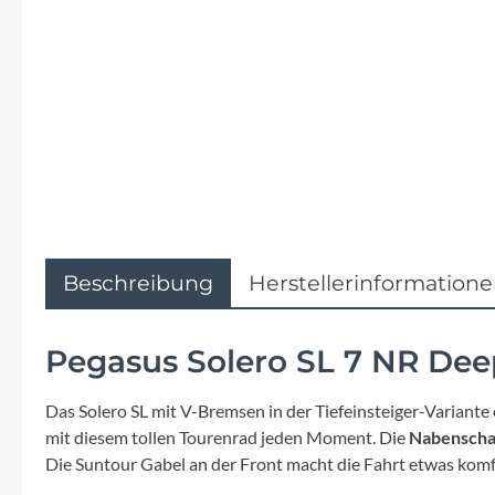
Flyer
Garmin
Gore
Hebie
Kettler Alu Rad
Beschreibung
Herstellerinformation
Koga
Pegasus Solero SL 7 NR Dee
Lapierre
Das Solero SL mit V-Bremsen in der Tiefeinsteiger-Variante
Lizard Skins
mit diesem tollen Tourenrad jeden Moment. Die
Nabenschal
Die Suntour Gabel an der Front macht die Fahrt etwas komf