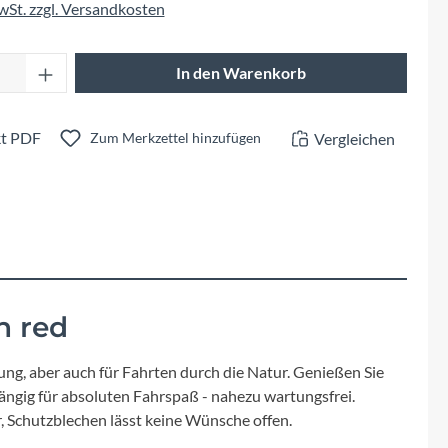
Fuxon
MwSt. zzgl. Versandkosten
Giro
Anzahl: Gib den gewünschten Wert ein oder 
In den Warenkorb
Haibike
t PDF
Vergleichen
Zum Merkzettel hinzufügen
i:SY
Knog
Kärcher
n red
Litemove
ung, aber auch für Fahrten durch die Natur. Genießen Sie
Mammut
ängig für absoluten Fahrspaß - nahezu wartungsfrei.
, Schutzblechen lässt keine Wünsche offen.