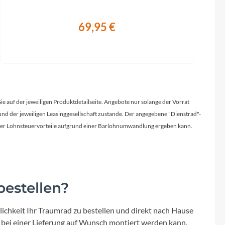
69,95 €
Sie auf der jeweiligen Produktdetailseite. Angebote nur solange der Vorrat
d der jeweiligen Leasinggesellschaft zustande. Der angegebene "Dienstrad"-
licher Lohnsteuervorteile aufgrund einer Barlohnumwandlung ergeben kann.
estellen?
ichkeit Ihr Traumrad zu bestellen und direkt nach Hause
 bei einer Lieferung auf Wunsch montiert werden kann.