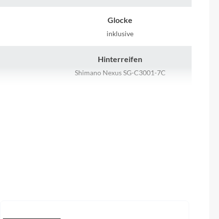
Sigma
Glocke
SQlab
inklusive
Thule
Hinterreifen
Shimano Nexus SG-C3001-7C
Uebler
Kurbelgarnitur
VDO
SR Suntour CW17-SCX 38T
Winora
Kette
KMC Z-1
Zefal
Gepäckträger
cm, 50cm,
MonkeyLoad ready