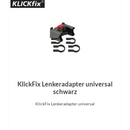
Bremshebel
Steuersatz
Tektro
semi-integrated
Vorderreifen
Sattelstütze
Shimano DH-C3000-1N
Aluminium, 10 mm Offs
KlickFix Lenkeradapter universal
schwarz
KlickFix Lenkeradapter universal