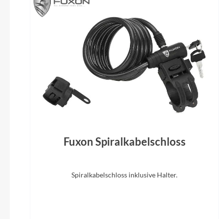
Schalthebel
Shimano Nexus SL-C3000-7 Revo Shifter
Gabel
SR Suntour CR-8V-P, 40 mm
Fuxon Spiralkabelschloss
Spiralkabelschloss inklusive Halter.