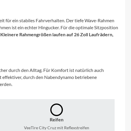
Micro
NC-17
eit für ein stabiles Fahrverhalten. Der tiefe Wave-Rahmen
ahmen ist ein echter Hingucker. Für die optimale Sitzposition
Pegasus
t: Kleinere Rahmengrößen laufen auf 26 Zoll Laufrädern,
Powerbar
Racktime
er durch den Alltag. Für Komfort ist natürlich auch
mt effektiver, durch den Nabendynamo betriebene
RIESE & MÜLLER
erden.
ROTWILD Bikes
Scott
Reifen
VeeTire City Cruz mit Reflexstreifen