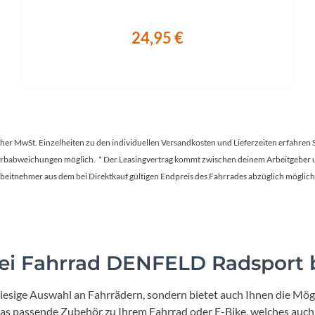
24,95 €
tscher MwSt. Einzelheiten zu den individuellen Versandkosten und Lieferzeiten erfahren 
Farbabweichungen möglich. * Der Leasingvertrag kommt zwischen deinem Arbeitgeber un
en Arbeitnehmer aus dem bei Direktkauf gültigen Endpreis des Fahrrades abzüglich mög
i Fahrrad DENFELD Radsport b
iesige Auswahl an Fahrrädern, sondern bietet auch Ihnen die Mögl
 das passende Zubehör zu Ihrem Fahrrad oder E-Bike, welches auch