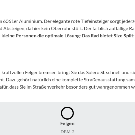
Mcfk
Mounty
 6061er Aluminium. Der elegante rote Tiefeinsteiger sorgt jederz
 Absteigen, da hier kein Oberrohr stört. Der farblich auffällige R
Park Tool
 kleine Personen die optimale Lösung: Das Rad bietet Size Spli
POC
PUKY
ftvollen Felgenbremsen bringt Sie das Solero SL schnell und sich
ont. Dazu gehört natürlich eine komplette Straßenausstattung sa
RFR
 dafür, dass Sie im Straßenverkehr besonders gut wahrgenommen w
RockShox
Schwalbe
Felgen
DBM-2