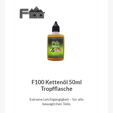
Pedale
Urban Pedale mit Griptape
Ständer
Pletscher Comp40 Flex Ksa 40
Glocke
Inklusive
F100 Kettenöl 50ml
Vorbau
)
Tropfflasche
SUV-S, CCS Slot Mount ready
Extreme Leichtgängigkeit – für alle
beweglichen Teile.
Rahmentyp