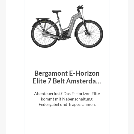
 CX
Bergamont E-Horizon
B
k
Elite 7 Belt Amsterdam
El
750Wh Trapez shiny
lug.
Abenteuerlust? Das E-Horizon Elite
Ab
mortar grey
iefem
kommt mit Nabenschaltung,
Federgabel und Trapezrahmen.