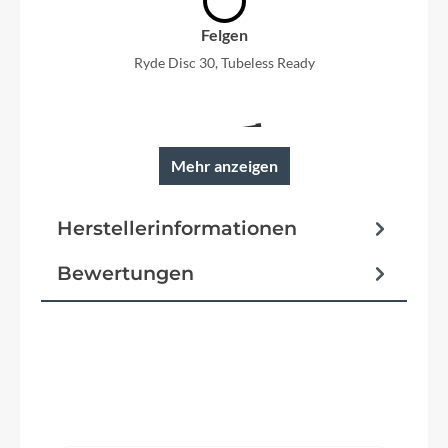
Felgen
Ryde Disc 30, Tubeless Ready
Mehr anzeigen
Rahmen
Hydroforming, interne Kabelführung
Herstellerinformationen
Bewertungen
Reifen
Supero All Ground Anti-Puncture
Schutzbleche
Aluminiumschutzblech
Produktgalerie überspringen