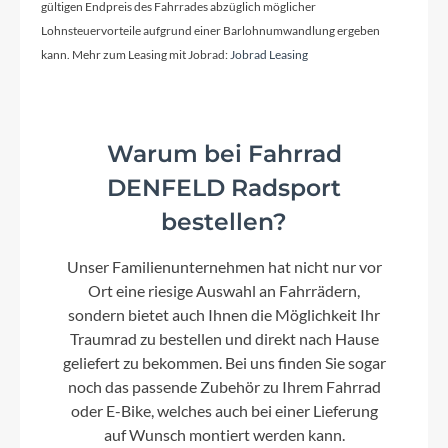
gültigen Endpreis des Fahrrades abzüglich möglicher
Schaltwerk
Lohnsteuervorteile aufgrund einer Barlohnumwandlung ergeben
Shimano Nexus
kann. Mehr zum Leasing mit Jobrad:
Jobrad Leasing
Rahmenmaterial
Aluminium 6061
Warum bei Fahrrad
DENFELD Radsport
Kurbelgarnitur
bestellen?
FSA
Unser Familienunternehmen hat nicht nur vor
Ort eine riesige Auswahl an Fahrrädern,
Kassette
sondern bietet auch Ihnen die Möglichkeit Ihr
GATES ® CDX 32T
Traumrad zu bestellen und direkt nach Hause
geliefert zu bekommen. Bei uns finden Sie sogar
noch das passende Zubehör zu Ihrem Fahrrad
Lenker
oder E-Bike, welches auch bei einer Lieferung
Zecure Sport-SL
auf Wunsch montiert werden kann.