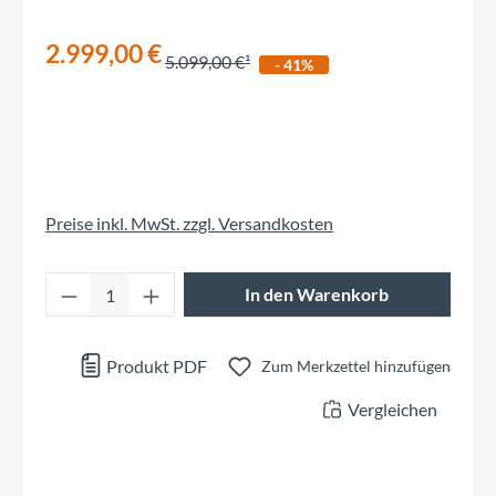
2.999,00 €
5.099,00 €
- 41%
Preise inkl. MwSt. zzgl. Versandkosten
Produkt Anzahl: Gib den gewünschten Wert 
In den Warenkorb
Produkt PDF
Zum Merkzettel hinzufügen
Vergleichen