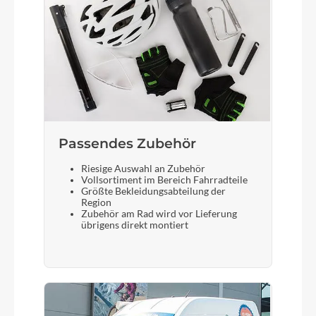
Gepäckträger
MonkeyLoad Systemgepäckträger
Schalthebel
Shimano Nexus SL-C7000 Revoshift
Passendes Zubehör
Bremshebel
Riesige Auswahl an Zubehör
Shimano
Vollsortiment im Bereich Fahrradteile
Größte Bekleidungsabteilung der
Region
Zubehör am Rad wird vor Lieferung
Steuersatz
übrigens direkt montiert
FSA No.57SC
Sattel
Zecure Comfort Men/ Comfort Women /
Comfort Plus