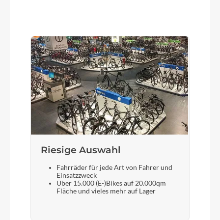
Farbe
summit lake blue
Motor
Bosch Performance Line CX (Smart System)
25/85Nm
Kette
GATES ® CDX 128T
Riesige Auswahl
Fahrräder für jede Art von Fahrer und
Rücklicht
Einsatzzweck
Über 15.000 (E-)Bikes auf 20.000qm
Fuxon RZ-100 EB, mit COB Technologie
Fläche und vieles mehr auf Lager