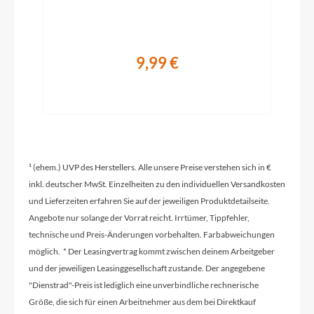
Tiefeinsteiger
Modelljahr
9,99 €
2024
Hinterrad Nabe
Shimano Nexus
¹ (ehem.) UVP des Herstellers. Alle unsere Preise verstehen sich in €
Griffe
inkl. deutscher MwSt. Einzelheiten zu den individuellen Versandkosten
und Lieferzeiten erfahren Sie auf der jeweiligen Produktdetailseite.
Ergon GP-10
Angebote nur solange der Vorrat reicht. Irrtümer, Tippfehler,
technische und Preis-Änderungen vorbehalten. Farbabweichungen
möglich. * Der Leasingvertrag kommt zwischen deinem Arbeitgeber
Ladegerät
und der jeweiligen Leasinggesellschaft zustande. Der angegebene
Bosch 4A Ladegerät
"Dienstrad"-Preis ist lediglich eine unverbindliche rechnerische
Größe, die sich für einen Arbeitnehmer aus dem bei Direktkauf