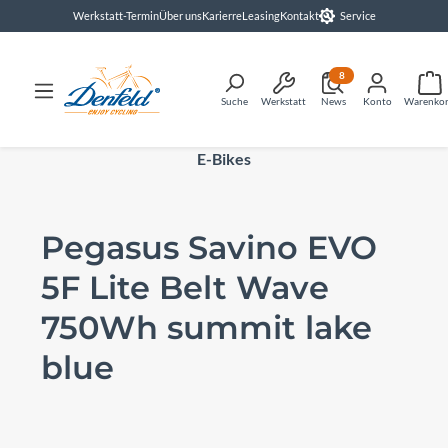
Werkstatt-Termin
Über uns
Karierre
Leasing
Kontakt
Service
alt springen
8
Suche
Werkstatt
News
Konto
Warenko
E-Bikes
Pegasus Savino EVO
5F Lite Belt Wave
750Wh summit lake
blue