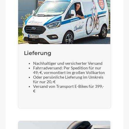
Gabel
SR Suntour XCM 32-Atb NLO
Display
Lieferung
Bosch Kiox 300
Nachhaltiger und versicherter Versand
Fahrradversand: Per Spedition für nur
49,-€, vormontiert im großen Vollkarton
Sattelstütze
Oder persönliche Lieferung im Umkreis
für nur 20,-€
Limotec Alpha 3 Federung (40mm) Dropper Post
Versand von Transport E-Bikes für 399,-
(S, M, L 40mm)
€