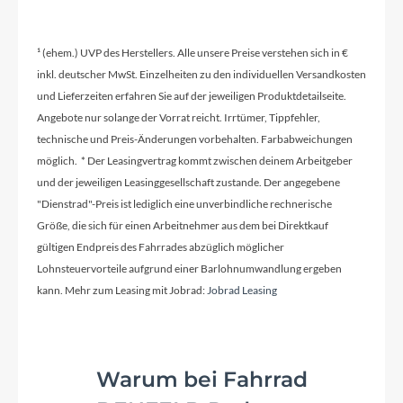
Kurbelgarnitur
Fsa Omega Adventure Mega Exo 46/30T, 170
¹ (ehem.) UVP des Herstellers. Alle unsere Preise verstehen sich in €
mm- Xs/Sm, 172.5 mm -Med, 175 mm-LG/XL
inkl. deutscher MwSt. Einzelheiten zu den individuellen Versandkosten
und Lieferzeiten erfahren Sie auf der jeweiligen Produktdetailseite.
Lenker
Angebote nur solange der Vorrat reicht. Irrtümer, Tippfehler,
Lapierre alloy gravel bar, Width: 420mm (XS/S),
technische und Preis-Änderungen vorbehalten. Farbabweichungen
440mm (M), 460mm (L/XL), Flare: 16°
möglich. * Der Leasingvertrag kommt zwischen deinem Arbeitgeber
und der jeweiligen Leasinggesellschaft zustande. Der angegebene
"Dienstrad"-Preis ist lediglich eine unverbindliche rechnerische
Farbe
Größe, die sich für einen Arbeitnehmer aus dem bei Direktkauf
Braun
gültigen Endpreis des Fahrrades abzüglich möglicher
Lohnsteuervorteile aufgrund einer Barlohnumwandlung ergeben
kann. Mehr zum Leasing mit Jobrad:
Jobrad Leasing
Kette
KMC X10 Siler/Grey 1/2"x11/128" W/ CL566R
Link
Warum bei Fahrrad