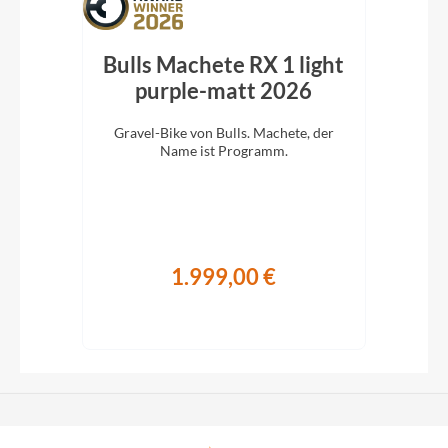
vel
Bulls Machete RX 1 light
26
purple-matt 2026
b
r
Gravel-Bike von Bulls. Machete, der
ripp
Name ist Programm.
Auss
Für 
1.999,00 €
€