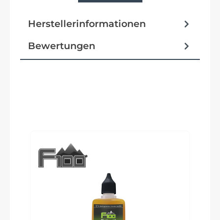
Crosshill gravel Supreme 5 Alloy Internal Routing
Herstellerinformationen
Bewertungen
Reifen
WTB Riddler 700x37c Tan Wall, Wire Bead
Pedale
FPD NW-91K steel cage
Produktgalerie überspringen
Rahmentyp
Diamant
Modelljahr
2024