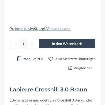
Preise inkl. MwSt. zzgl. Versandkosten
Produkt Anzahl: Gib den gewünschten Wert 
In den Warenkorb
Produkt PDF
Zum Merkzettel hinzufügen
Vergleichen
Lapierre Crosshill 3.0 Braun
Edel schaut es aus, oder? Das Crosshill 3.0 erkundet