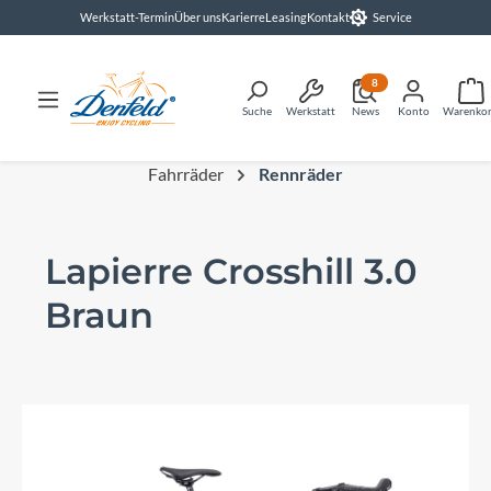
Werkstatt-Termin
Über uns
Karierre
Leasing
Kontakt
Service
alt springen
8
Suche
Werkstatt
News
Konto
Warenko
Fahrräder
Rennräder
Lapierre Crosshill 3.0
Braun