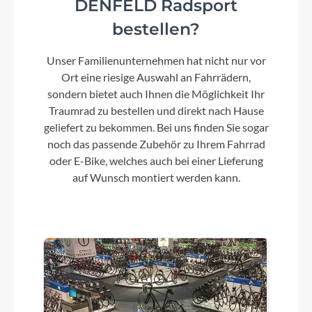
DENFELD Radsport
Vorderrad Nabe
bestellen?
Lapierre Centerlock 32H 12mm E-Thru Axle
Unser Familienunternehmen hat nicht nur vor
Laufradgröße
Ort eine riesige Auswahl an Fahrrädern,
28"
sondern bietet auch Ihnen die Möglichkeit Ihr
Traumrad zu bestellen und direkt nach Hause
geliefert zu bekommen. Bei uns finden Sie sogar
Schalthebel
noch das passende Zubehör zu Ihrem Fahrrad
Shimano Tiagra ST-4720 2x10s
oder E-Bike, welches auch bei einer Lieferung
auf Wunsch montiert werden kann.
Bremshebel
Shimano Tiagra Hydraulic Flatmount
Steuersatz
FSA Orbit NO.57B Semi-integrated