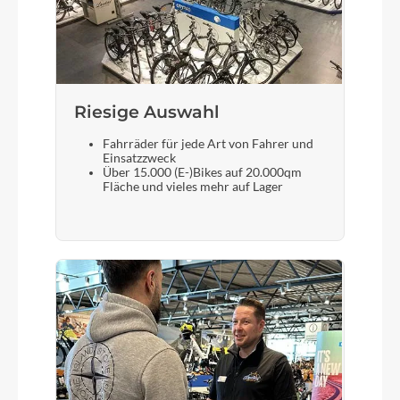
Sattel
Selle Royal Vivo co-branded saddle
Riesige Auswahl
Gabel
Lapierre Carbon Blades, Alloy Steerer, 12mm
Fahrräder für jede Art von Fahrer und
Einsatzzweck
Thru Axle
Über 15.000 (E-)Bikes auf 20.000qm
Fläche und vieles mehr auf Lager
Sattelstütze
Lapierre Alloy Ø: 27.2mm L: 350mm O/S:12mm