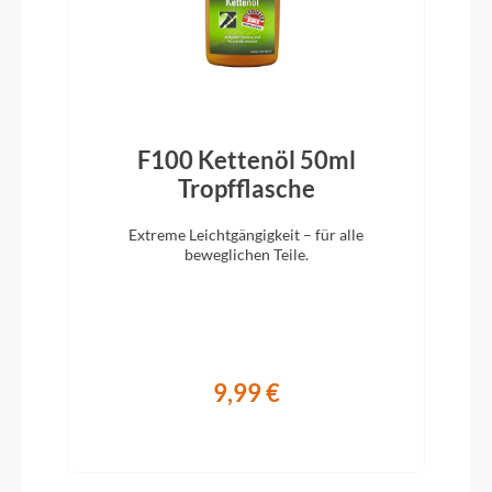
Hinterrad Nabe
Lapierre Centerlock 32H 12mm E-thru Axle
F100 Kettenöl 50ml
Griffe
Tropfflasche
Lapierre elastomer tape black, shock proof, 3mm
thick
Extreme Leichtgängigkeit – für alle
beweglichen Teile.
Schaltwerk
Shimano Tiagra RD-R4700GS, 10s
9,99 €
Rahmenmaterial
Aluminium