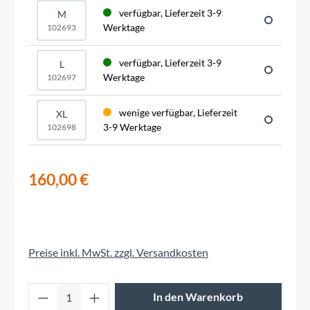
verfügbar, Lieferzeit 3-9
M
Werktage
102693
verfügbar, Lieferzeit 3-9
L
Werktage
102697
wenige verfügbar, Lieferzeit
XL
3-9 Werktage
102698
160,00 €
Preise inkl. MwSt. zzgl. Versandkosten
Produkt Anzahl: Gib den gewünschten Wert 
In den Warenkorb