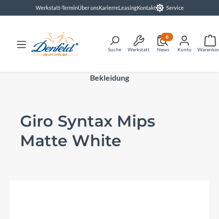
Werkstatt-Termin
Über uns
Karierre
Leasing
Kontakt
Service
alt springen
8
Suche
Werkstatt
News
Konto
Warenko
Bekleidung
Giro Syntax Mips
Matte White