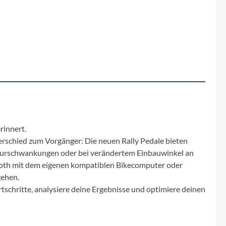
Fuxon
Giro
Haibike
i:SY
Knog
rinnert.
erschied zum Vorgänger: Die neuen Rally Pedale bieten
Kärcher
eraturschwankungen oder bei verändertem Einbauwinkel an
etooth mit dem eigenen kompatiblen Bikecomputer oder
Litemove
gehen.
tschritte, analysiere deine Ergebnisse und optimiere deinen
Mammut