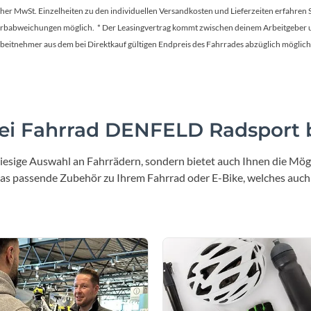
Sigg
tscher MwSt. Einzelheiten zu den individuellen Versandkosten und Lieferzeiten erfahren 
Farbabweichungen möglich. * Der Leasingvertrag kommt zwischen deinem Arbeitgeber un
Sportourer
en Arbeitnehmer aus dem bei Direktkauf gültigen Endpreis des Fahrrades abzüglich mög
Tenways
Topeak
i Fahrrad DENFELD Radsport b
Uvex
iesige Auswahl an Fahrrädern, sondern bietet auch Ihnen die Mögl
 das passende Zubehör zu Ihrem Fahrrad oder E-Bike, welches auch
Widek
Yazoo