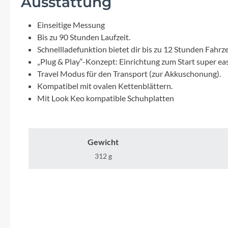
Ausstattung
Mavic
Einseitige Messung
MonkeyLink
Bis zu 90 Stunden Laufzeit.
Schnellladefunktion bietet dir bis zu 12 Stunden Fahrze
Ortlieb
„Plug & Play“-Konzept: Einrichtung zum Start super eas
Travel Modus für den Transport (zur Akkuschonung).
Kompatibel mit ovalen Kettenblättern.
Pitlock
Mit Look Keo kompatible Schuhplatten
Profile Design
Gewicht
Reich
312 g
Rixen & Kaul
S'COOL