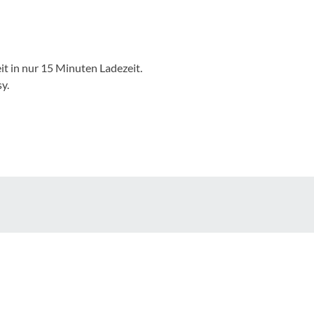
Mcfk
Mounty
it in nur 15 Minuten Ladezeit.
Park Tool
y.
POC
PUKY
RFR
RockShox
Schwalbe