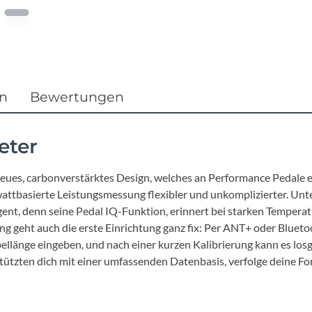
Focus
Ghost
Gudereit
en
Bewertungen
Hercules
eter
KLICKfix
 neues, carbonverstärktes Design, welches an Performance Pedale e
wattbasierte Leistungsmessung flexibler und unkomplizierter. Unt
KTM
lligent, denn seine Pedal IQ-Funktion, erinnert bei starken Temp
ung geht auch die erste Einrichtung ganz fix: Per ANT+ oder Blu
Lezyne
änge eingeben, und nach einer kurzen Kalibrierung kann es los
ützten dich mit einer umfassenden Datenbasis, verfolge deine For
Lupine