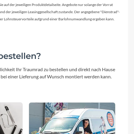
Sigma
Sie auf der jeweiligen Produktdetailseite. Angebote nur solange der Vorrat
d der jeweiligen Leasinggesellschaft zustande. Der angegebene "Dienstrad"-
SQlab
licher Lohnsteuervorteile aufgrund einer Barlohnumwandlung ergeben kann.
Thule
Uebler
estellen?
VDO
ichkeit Ihr Traumrad zu bestellen und direkt nach Hause
 bei einer Lieferung auf Wunsch montiert werden kann.
Winora
Zefal