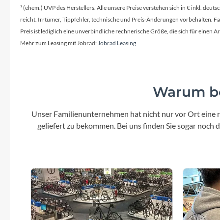
SHIMANO
¹ (ehem.) UVP des Herstellers. Alle unsere Preise verstehen sich in € inkl. deu
reicht. Irrtümer, Tippfehler, technische und Preis-Änderungen vorbehalten. 
SKS
Preis ist lediglich eine unverbindliche rechnerische Größe, die sich für ein
Mehr zum Leasing mit Jobrad:
Jobrad Leasing
SRAM
Tip Top
Warum be
Unleazhed
Unser Familienunternehmen hat nicht nur vor Ort eine r
geliefert zu bekommen. Bei uns finden Sie sogar noch
Voxom
Woom
Zipp