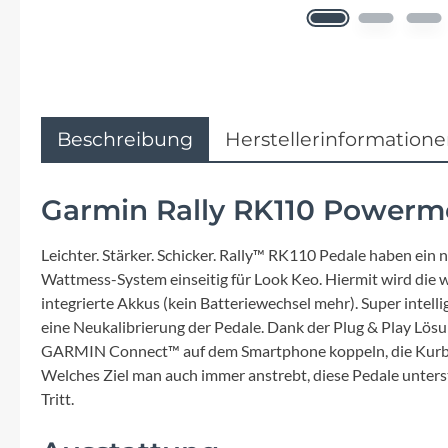
Flyer
Garmin
Gore
Beschreibung
Herstellerinformation
Hebie
Garmin Rally RK110 Powerm
Kettler Alu Rad
Leichter. Stärker. Schicker. Rally™ RK110 Pedale haben ein
Wattmess-System einseitig für Look Keo. Hiermit wird die 
Koga
integrierte Akkus (kein Batteriewechsel mehr). Super inte
eine Neukalibrierung der Pedale. Dank der Plug & Play Lös
Lapierre
GARMIN Connect™ auf dem Smartphone koppeln, die Kurbell
Welches Ziel man auch immer anstrebt, diese Pedale unterst
Lizard Skins
Tritt.