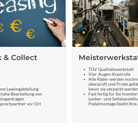
k & Collect
Meisterwerksta
TÜV Qualitätswerkstatt
Vier-Augen-Kontrolle
Alle Räder werden nochm
überprüft und Probe gefa
ene Leasingabteilung
bevor sie verpackt werde
tnahe Bearbeitung von
Fast fertig für Sie montier
singanträgen
Lenker- und Sattelanstell
prechpartner vor Ort
Pedalmontage bleibt Ihre