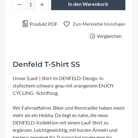
Produkt Anzahl: Gib den gewünschten Wert 
In den Warenkorb
Produkt PDF
Zum Merkzettel hinzufügen
Vergleichen
Denfeld T-Shirt SS
Unser (Lauf-) Shirt im DENFELD-Design. In
stylischem schwarz-grau mit orangenem ENJOY
CYCLING -Schriftzug.
Wir Fahrradfahrer, Biker und Rennradler haben meist
mehr als ein Hobby. Da liegt es nahe, die neue
DENFELD-Kollektion mit einem Lauf-Shirt zu
ergänzen. Leichtgewichtig, mit kurzen Ärmeln und
bestens geeignet für Training bei moderaten bis