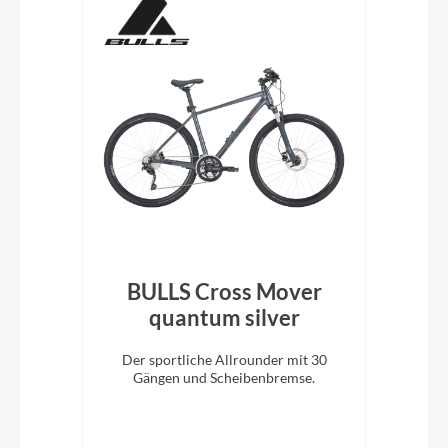
LX
BULLS Cross Mover
e
quantum silver
q
Der sportliche Allrounder mit 30
n,
Gängen und Scheibenbremse.
keit