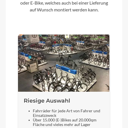
MonkeyLink Recharge (Beleuchtung nicht im
oder E-Bike, welches auch bei einer Lieferung
Lieferumfang enthalten)
auf Wunsch montiert werden kann.
Umwerfer
SHIMANO Altus FD-M370
Laufradgröße
28 Zoll
Schalthebel
SHIMANO Altus SL-M2010
Riesige Auswahl
Steuersatz
Fahrräder für jede Art von Fahrer und
FSA no.11N
Einsatzzweck
Über 15.000 (E-)Bikes auf 20.000qm
Fläche und vieles mehr auf Lager