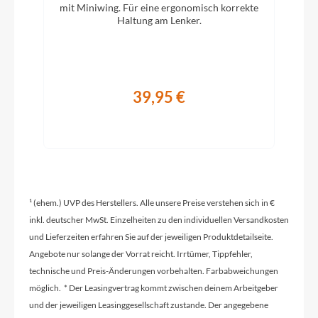
mit Miniwing. Für eine ergonomisch korrekte
SHIMANO Acera RD-M3100
Haltung am Lenker.
Rahmenmaterial
Aluminium
39,95 €
Kurbelgarnitur
SHIMANO Altus FC-M371C, 48/36/26T
Kassette
¹ (ehem.) UVP des Herstellers. Alle unsere Preise verstehen sich in €
SHIMANO CS-HG200-9, 11-34T
inkl. deutscher MwSt. Einzelheiten zu den individuellen Versandkosten
und Lieferzeiten erfahren Sie auf der jeweiligen Produktdetailseite.
Angebote nur solange der Vorrat reicht. Irrtümer, Tippfehler,
Lenker
technische und Preis-Änderungen vorbehalten. Farbabweichungen
STYX Riserbar
möglich. * Der Leasingvertrag kommt zwischen deinem Arbeitgeber
und der jeweiligen Leasinggesellschaft zustande. Der angegebene