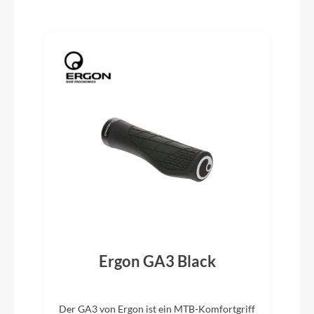
Produktgalerie überspringen
Rahmentyp
Trapez
Modelljahr
2024
Hinterrad Nabe
SHIMANO Tourney TX FH-TX505QR Center Lock
Griffe
Sport Ergo
z
Ergon GA3 Black
Schaltwerk
Der GA3 von Ergon ist ein MTB-Komfortgriff