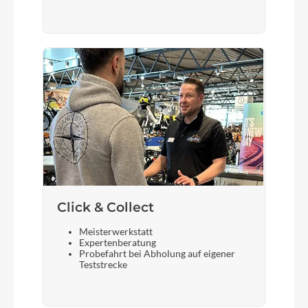
Sattel
BULLS sportive Comfort
Gabel
SR SUNTOUR NEX HLO
Sattelstütze
STYX Aluminium
Click & Collect
Meisterwerkstatt
Expertenberatung
Probefahrt bei Abholung auf eigener
Teststrecke