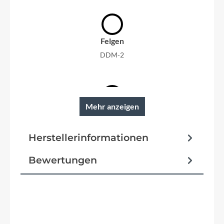
Felgen
DDM-2
Mehr anzeigen
Reifen
SUPERO Ranger Anti-Puncture 44-622
Herstellerinformationen
Pedale
Bewertungen
BULLS Pedale
Vorbau
MTB-S, CCS Slot Mount ready