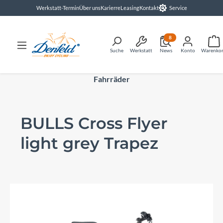
Werkstatt-Termin
Über uns
Karierre
Leasing
Kontakt
Service
alt springen
8
Suche
Werkstatt
News
Konto
Warenko
Fahrräder
BULLS Cross Flyer
light grey Trapez