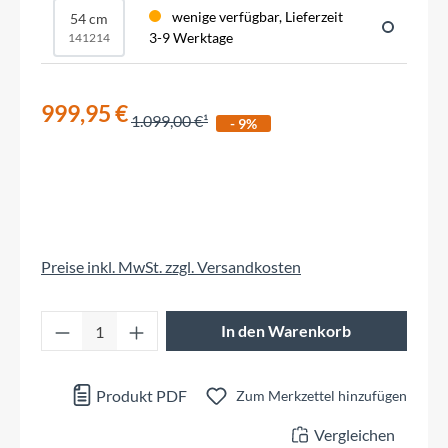
wenige verfügbar, Lieferzeit
54 cm
3-9 Werktage
141214
999,95 €
1.099,00 €
- 9%
Preise inkl. MwSt. zzgl. Versandkosten
Produkt Anzahl: Gib den gewünschten Wert 
In den Warenkorb
Produkt PDF
Zum Merkzettel hinzufügen
Vergleichen