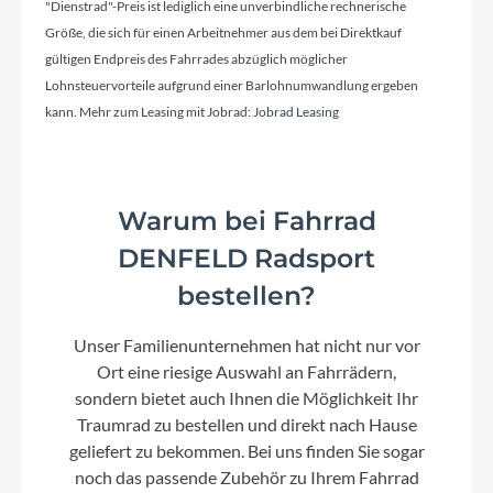
"Dienstrad"-Preis ist lediglich eine unverbindliche rechnerische
Farbe
Größe, die sich für einen Arbeitnehmer aus dem bei Direktkauf
light grey
gültigen Endpreis des Fahrrades abzüglich möglicher
Lohnsteuervorteile aufgrund einer Barlohnumwandlung ergeben
Kette
kann. Mehr zum Leasing mit Jobrad:
Jobrad Leasing
KMC, HG53
Warum bei Fahrrad
Rücklicht
MonkeyLink Recharge (Beleuchtung nicht im
DENFELD Radsport
Lieferumfang enthalten)
bestellen?
Unser Familienunternehmen hat nicht nur vor
Vorderrad Nabe
Ort eine riesige Auswahl an Fahrrädern,
SHIMANO Tourney TXHB-TX505QR Center Lock
sondern bietet auch Ihnen die Möglichkeit Ihr
Traumrad zu bestellen und direkt nach Hause
geliefert zu bekommen. Bei uns finden Sie sogar
Scheinwerfer
noch das passende Zubehör zu Ihrem Fahrrad