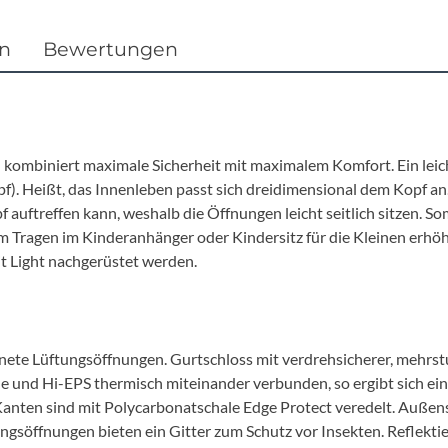
en
Bewertungen
 kombiniert maximale Sicherheit mit maximalem Komfort. Ein leich
). Heißt, das Innenleben passt sich dreidimensional dem Kopf an.
auftreffen kann, weshalb die Öffnungen leicht seitlich sitzen. Somi
im Tragen im Kinderanhänger oder Kindersitz für die Kleinen erhöh
it Light nachgerüstet werden.
ete Lüftungsöffnungen. Gurtschloss mit verdrehsicherer, mehrst
e und Hi-EPS thermisch miteinander verbunden, so ergibt sich ein
Kanten sind mit Polycarbonatschale Edge Protect veredelt. Außens
gsöffnungen bieten ein Gitter zum Schutz vor Insekten. Reflek