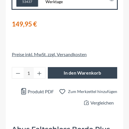
Werktage
53437
149,95 €
Preise inkl. MwSt. zzgl. Versandkosten
Produkt Anzahl: Gib den gewünschten Wert 
In den Warenkorb
Produkt PDF
Zum Merkzettel hinzufügen
Vergleichen