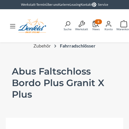
Werkstatt-Termin
Über uns
Karierre
Leasing
Kontakt
Service
alt springen
8
Suche
Werkstatt
News
Konto
Warenko
Zubehör
Fahrradschlösser
Abus Faltschloss
Bordo Plus Granit X
Plus