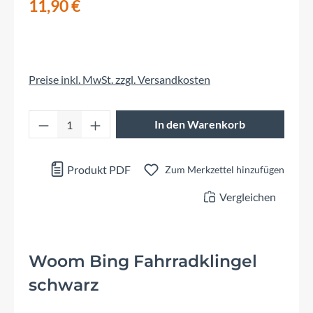
11,90 €
Preise inkl. MwSt. zzgl. Versandkosten
Produkt Anzahl: Gib den gewünschten Wert 
In den Warenkorb
Produkt PDF
Zum Merkzettel hinzufügen
Vergleichen
Woom Bing Fahrradklingel
schwarz