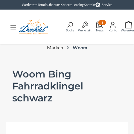
Werkstatt-Termin
Über uns
Karierre
Leasing
Kontakt
Service
alt springen
8
Suche
Werkstatt
News
Konto
Warenko
Marken
Woom
Woom Bing
Fahrradklingel
schwarz