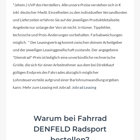
¹ (ehem.) UVP des Herstellers. Alle unsere Preise verstehen sich in €
inkl. deutscher MwSt. Einzelheiten zu den individuellen Versandkosten
und Lieferzeiten erfahren Sie auf der jeweiligen Produktdetailseite.
Angebote nur solange der Vorrat reicht. Irrtümer, Tippfehler,
technische und Preis-Änderungen vorbehalten. Farbabweichungen
möglich. * Der Leasingvertrag kommt zwischen deinem Arbeitgeber
und der jeweiligen Leasinggesellschaft zustande. Der angegebene
"Dienstrad"-Preis ist lediglich eine unverbindliche rechnerische
Größe, die sich für einen Arbeitnehmer aus dem bei Direktkauf
gültigen Endpreis des Fahrrades abzüglich möglicher
Lohnsteuervorteile aufgrund einer Barlohnumwandlung ergeben
kann. Mehr zum Leasing mit Jobrad:
Jobrad Leasing
Warum bei Fahrrad
DENFELD Radsport
bestellen?