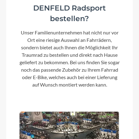
Rücklicht
DENFELD Radsport
SUPERNOVA TL3 PRO LED TAIL LIGHT
bestellen?
Unser Familienunternehmen hat nicht nur vor
Scheinwerfer
Ort eine riesige Auswahl an Fahrrädern,
SUPERNOVA M99 MINI PRO HIGH BEAM
sondern bietet auch Ihnen die Möglichkeit Ihr
Traumrad zu bestellen und direkt nach Hause
geliefert zu bekommen. Bei uns finden Sie sogar
Equipment
noch das passende Zubehör zu Ihrem Fahrrad
Beleuchtung von Supernova, Curana
oder E-Bike, welches auch bei einer Lieferung
Schutzbleche, Fahrradständer, Aufnahmesystem
auf Wunsch montiert werden kann.
aus Carbon für Packtaschen, Klingel
Akku
IPU 1000 Ultracore 960Wh
Laufradgröße