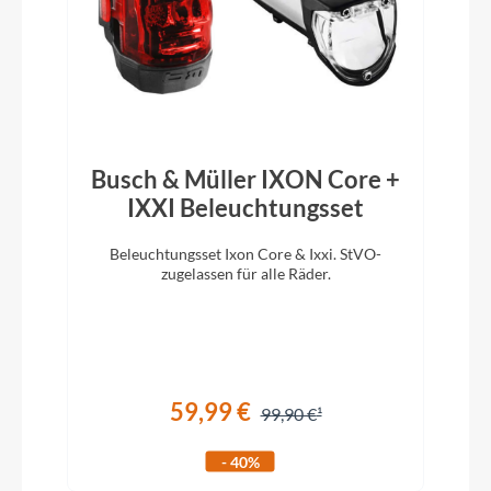
Rahmenmaterial
Vollcarbon aus High Modulus Carbonfasern,
handgefertigt
Größen Optionen des Herstellers
Busch & Müller IXON Core +
S / M / L / XL
IXXI Beleuchtungsset
Beleuchtungsset Ixon Core & Ixxi. StVO-
D
Kurbelgarnitur
zugelassen für alle Räder.
m
PINION
Kassette
PINION 24T.
59,99 €
99,90 €
- 40%
Lenker