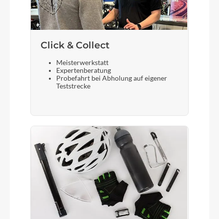
Display
PINION Remote LCD RD1.2
Click & Collect
Vorderreifen
Meisterwerkstatt
Schwalbe Racing Ray
Expertenberatung
Probefahrt bei Abholung auf eigener
Teststrecke
Sattelstütze
Crankbrothers Highline