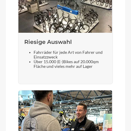
29 Zoll
Gepäckträger
Carbon Pannier Carrier
Riesige Auswahl
Fahrräder für jede Art von Fahrer und
Schalthebel
Einsatzzweck
PINION TE1
Über 15.000 (E-)Bikes auf 20.000qm
Fläche und vieles mehr auf Lager
Sattel
ERGON SMC Core
Gabel
DT Swiss F535, 140 mm Federweg