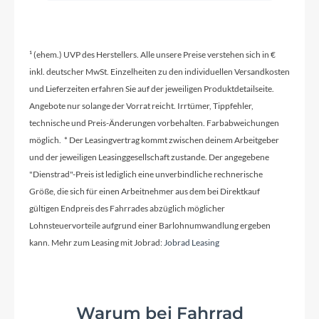
ROTWILD B280 AL7075
Farbe
¹ (ehem.) UVP des Herstellers. Alle unsere Preise verstehen sich in €
inkl. deutscher MwSt. Einzelheiten zu den individuellen Versandkosten
black
und Lieferzeiten erfahren Sie auf der jeweiligen Produktdetailseite.
Angebote nur solange der Vorrat reicht. Irrtümer, Tippfehler,
technische und Preis-Änderungen vorbehalten. Farbabweichungen
Dämpfer
möglich. * Der Leasingvertrag kommt zwischen deinem Arbeitgeber
DT Swiss R535, 140 mm Federweg
und der jeweiligen Leasinggesellschaft zustande. Der angegebene
"Dienstrad"-Preis ist lediglich eine unverbindliche rechnerische
Größe, die sich für einen Arbeitnehmer aus dem bei Direktkauf
Motor
gültigen Endpreis des Fahrrades abzüglich möglicher
Pinion E1.12 MGU
Lohnsteuervorteile aufgrund einer Barlohnumwandlung ergeben
kann. Mehr zum Leasing mit Jobrad:
Jobrad Leasing
Kette
PINION X1 Longlife
Warum bei Fahrrad