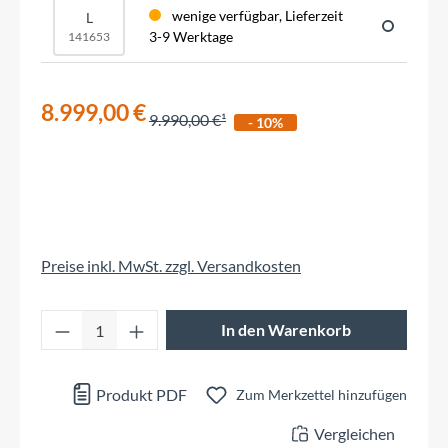
wenige verfügbar, Lieferzeit
L
3-9 Werktage
141653
8.999,00 €
9.990,00 €
- 10%
Preise inkl. MwSt. zzgl. Versandkosten
Produkt Anzahl: Gib den gewünschten Wert 
In den Warenkorb
Produkt PDF
Zum Merkzettel hinzufügen
Vergleichen