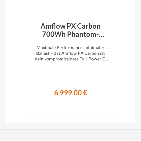
rid
Amflow PX Carbon
Am
een
700Wh Phantom-
Schwarz 2027
M
die
Maximale Performance, minimaler
Ma
1x12
Ballast – das Amflow PX Carbon ist
Bal
stem
dein kompromissloses Full-Power E-
ist
MTB für richtig Tempo im Gelände.
E-M
6.999,00 €
€