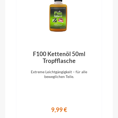
inklusive
Vorbau
Schaftvorbau, höhenverstellbar
Rahmentyp
Diamant
F100 Kettenöl 50ml
Tropfflasche
Modelljahr
Extreme Leichtgängigkeit – für alle
beweglichen Teile.
2022
Hinterrad Nabe
Formula OV-31R
9,99 €