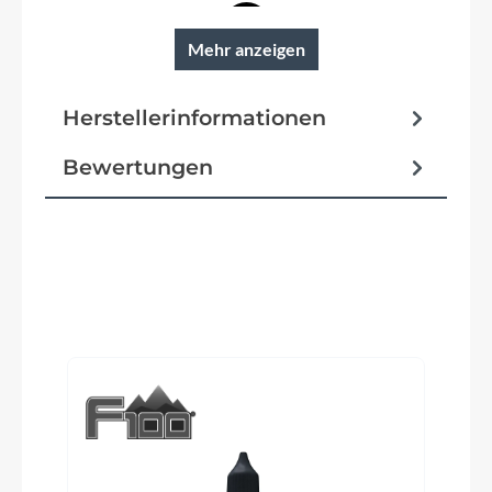
Mehr anzeigen
Reifen
VeeTire City Cruz mit Reflexstreifen
Herstellerinformationen
Schutzbleche
Bewertungen
Kunststoff
Pedale
Wellgo 895NDU
Produktgalerie überspringen
Ständer
Aluminium, schwarz
Glocke