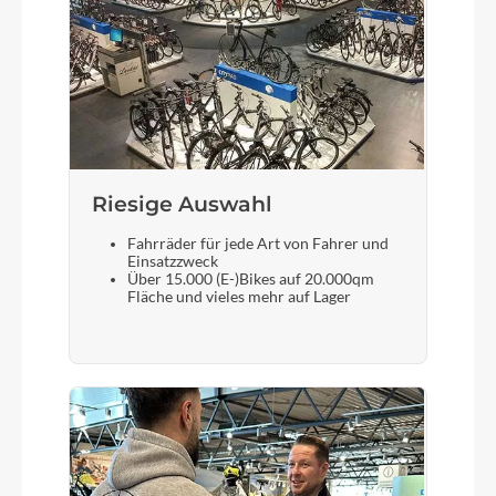
Shimano DH-C3000-1N
Scheinwerfer
Fuxon FS-30, 30 Lux LED mit Schalter
Riesige Auswahl
Umwerfer
Shimano Tourney FD-TY510
Fahrräder für jede Art von Fahrer und
Einsatzzweck
Über 15.000 (E-)Bikes auf 20.000qm
Laufradgröße
Fläche und vieles mehr auf Lager
28 Zoll
Gepäckträger
ohne