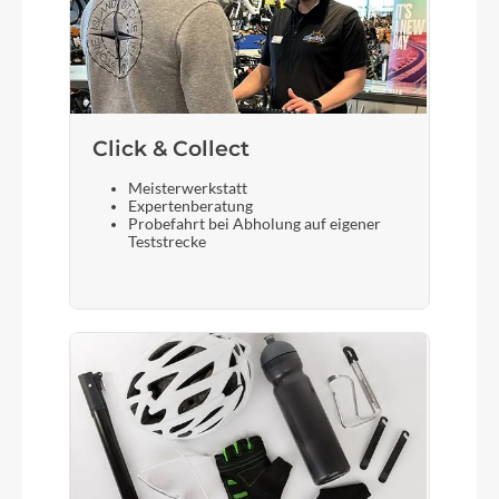
Schalthebel
Shimano Tourney SL-RS36
Bremshebel
Click & Collect
Aluminium
Meisterwerkstatt
Expertenberatung
Sattel
Probefahrt bei Abholung auf eigener
Teststrecke
PEGASUS
Gabel
SR Suntour M-3010-P, 50 mm
Sattelstütze
Aluminium