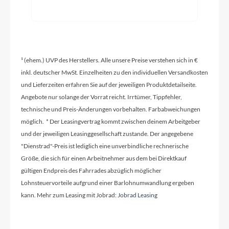
Griffe
PEGASUS
Schaltwerk
¹ (ehem.) UVP des Herstellers. Alle unsere Preise verstehen sich in €
Shimano Tourney RD-TY200, 18 Gang
inkl. deutscher MwSt. Einzelheiten zu den individuellen Versandkosten
Kettenschaltung
und Lieferzeiten erfahren Sie auf der jeweiligen Produktdetailseite.
Angebote nur solange der Vorrat reicht. Irrtümer, Tippfehler,
technische und Preis-Änderungen vorbehalten. Farbabweichungen
Rahmenmaterial
möglich. * Der Leasingvertrag kommt zwischen deinem Arbeitgeber
Aluminium 6061
und der jeweiligen Leasinggesellschaft zustande. Der angegebene
"Dienstrad"-Preis ist lediglich eine unverbindliche rechnerische
Größe, die sich für einen Arbeitnehmer aus dem bei Direktkauf
Kurbelgarnitur
gültigen Endpreis des Fahrrades abzüglich möglicher
Samox Stahl, 42/32/24T
Lohnsteuervorteile aufgrund einer Barlohnumwandlung ergeben
kann. Mehr zum Leasing mit Jobrad:
Jobrad Leasing
Kassette
Shimano MF-TZ500-6 14-28T