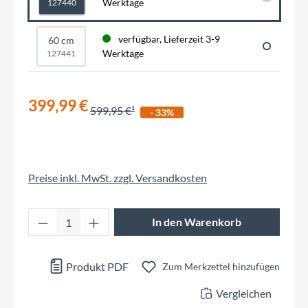
Werktage
127440
verfügbar, Lieferzeit 3-9
60 cm
Werktage
127441
399,99 €
599,95 €
- 33%
Preise inkl. MwSt. zzgl. Versandkosten
Produkt Anzahl: Gib den gewünschten Wert 
In den Warenkorb
Produkt PDF
Zum Merkzettel hinzufügen
Vergleichen