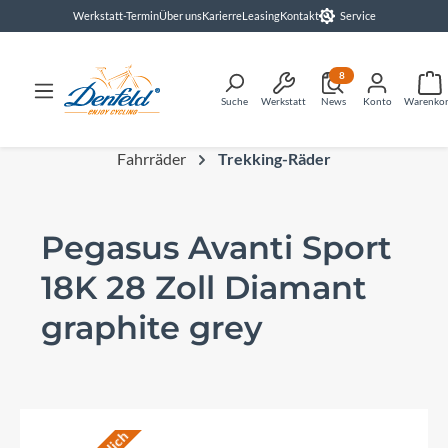
Werkstatt-Termin
Über uns
Karierre
Leasing
Kontakt
Service
alt springen
8
Suche
Werkstatt
News
Konto
Warenko
Fahrräder
Trekking-Räder
Pegasus Avanti Sport
18K 28 Zoll Diamant
graphite grey