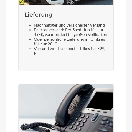
Display
Lieferung
Bosch Purion 200 with Integrated Display
Nachhaltiger und versicherter Versand
Fahrradversand: Per Spedition für nur
49,-€, vormontiert im großen Vollkarton
Sattelstütze
Oder persönliche Lieferung im Umkreis
für nur 20,-€
CUBE Dropper Post, Handlebar Lever, Internal
Versand von Transport E-Bikes für 399,-
Cable Routing, 316mm
€