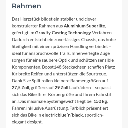
Rahmen
Das Herzstück bildet ein stabiler und clever
konstruierter Rahmen aus
Aluminium Superlite
,
gefertigt im
Gravity Casting Technology
Verfahren.
Dadurch entsteht ein zuverlässiges Chassis, das hohe
Steifigkeit mit einem präzisen Handling verbindet –
ideal für anspruchsvolle Trails. Innenverlegte Züge
sorgen für eine saubere Optik und schützen sensible
Komponenten. Boost148 Steckachsen schaffen Platz
für breite Reifen und unterstützen die Spurtreue.
Dank Size Split rollen kleinere Rahmengrößen auf
27,5 Zoll
, größere auf
29 Zoll
Laufrädern – so passt
sich das Bike Ihrer Körpergröße und Ihrem Fahrstil
an. Das maximale Systemgewicht liegt bei
150 kg
,
Fahrer, inklusive Ausrüstung. Farblich präsentiert
sich das Bike in
electricblue´n´black
, sportlich-
elegant designt.