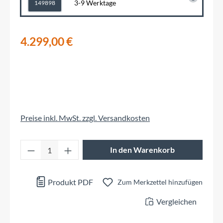
3-9 Werktage
149898
4.299,00 €
Preise inkl. MwSt. zzgl. Versandkosten
Produkt Anzahl: Gib den gewünschten Wert 
In den Warenkorb
Produkt PDF
Zum Merkzettel hinzufügen
Vergleichen