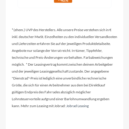
- 40%
CUBE Engineered By Newmen, 12mm, Boost,
Centerlock
Griffe
¹ (ehem.) UVP des Herstellers. Alle unsere Preise verstehen sich in €
ACID Hybrid Perform
inkl. deutscher MwSt. Einzelheiten zu den individuellen Versandkosten
und Lieferzeiten erfahren Sie auf der jeweiligen Produktdetailseite.
Angebote nur solange der Vorrat reicht. Irrtümer, Tippfehler,
Ladegerät
technische und Preis-Änderungen vorbehalten. Farbabweichungen
Bosch 2A
möglich. * Der Leasingvertrag kommt zwischen deinem Arbeitgeber
und der jeweiligen Leasinggesellschaft zustande. Der angegebene
"Dienstrad"-Preis ist lediglich eine unverbindliche rechnerische
Schaltwerk
Größe, die sich für einen Arbeitnehmer aus dem bei Direktkauf
Shimano XT RD-M8100-SGS, ShadowPlus, 12-
gültigen Endpreis des Fahrrades abzüglich möglicher
Speed
Lohnsteuervorteile aufgrund einer Barlohnumwandlung ergeben
kann. Mehr zum Leasing mit Jobrad:
Jobrad Leasing
Rahmenmaterial
Aluminum Superlite