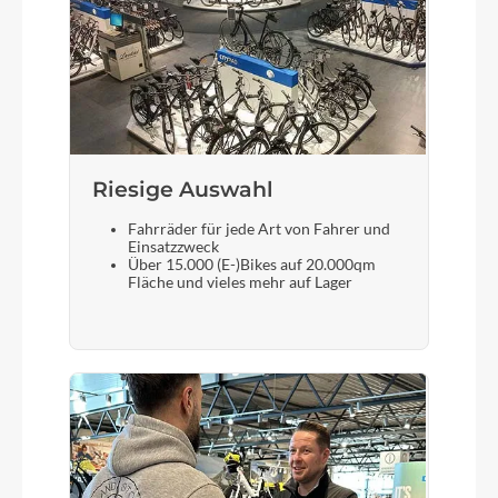
electricblue´n´black
Dämpfer
Fox Float Rhythm RC, 185x52,5mm, OpenFirm
Mode, Trunnion Mount
Riesige Auswahl
Motor
Fahrräder für jede Art von Fahrer und
Bosch Drive Unit Performance Line CX, Smart
Einsatzzweck
System
Über 15.000 (E-)Bikes auf 20.000qm
Fläche und vieles mehr auf Lager
Kette
KMC e12
Vorderrad Nabe
CUBE Engineered By Newmen, 15mm, Boost,