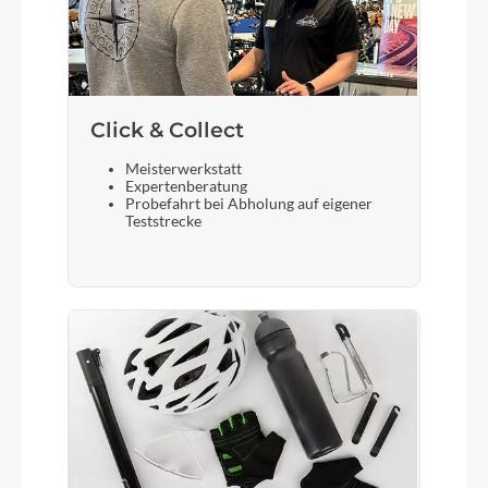
Centerlock
Gewicht
26,2 kg
Click & Collect
Akku
Meisterwerkstatt
Expertenberatung
Bosch PowerTube 800
Probefahrt bei Abholung auf eigener
Teststrecke
Laufradgröße
Size Split: 27.5: S // 29: M L XL
Schalthebel
Shimano Deore SL-M6100-IR, Direct Attach,
Rapidfire-Plus