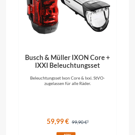
Pedale
ACID PP MTB
Vorbau
CUBE Performance Stem E-MTB 35, FPI-Link
Busch & Müller IXON Core +
IXXI Beleuchtungsset
Rahmentyp
Beleuchtungsset Ixon Core & Ixxi. StVO-
D
Full-Suspension
zugelassen für alle Räder.
m
Modelljahr
2025
59,99 €
99,90 €
Hinterrad Nabe