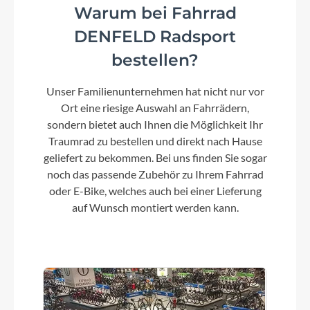
Warum bei Fahrrad
DENFELD Radsport
Größen Optionen des Herstellers
Size Split 275 S 29 M L XL
bestellen?
Unser Familienunternehmen hat nicht nur vor
Kurbelgarnitur
Ort eine riesige Auswahl an Fahrrädern,
ACID MTB Hybrid Pro, 38T
sondern bietet auch Ihnen die Möglichkeit Ihr
Traumrad zu bestellen und direkt nach Hause
geliefert zu bekommen. Bei uns finden Sie sogar
Kassette
noch das passende Zubehör zu Ihrem Fahrrad
Shimano Deore CS-M6100, 10-51T
oder E-Bike, welches auch bei einer Lieferung
auf Wunsch montiert werden kann.
Lenker
CUBE Rise Trail Bar 35
Farbe