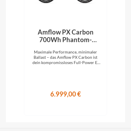
rid
Amflow PX Carbon
Am
een
700Wh Phantom-
Schwarz 2027
M
die
Maximale Performance, minimaler
Ma
1x12
Ballast – das Amflow PX Carbon ist
Bal
stem
dein kompromissloses Full-Power E-
ist
MTB für richtig Tempo im Gelände.
E-M
6.999,00 €
€