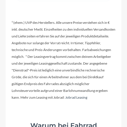
Ladegerät
¹ (ehem.) UVP des Herstellers. Alle unsere Preise verstehen sich in €
Bosch 2A
inkl. deutscher MwSt. Einzelheiten zu den individuellen Versandkosten
und Lieferzeiten erfahren Sie auf der jeweiligen Produktdetailseite.
Angebote nur solange der Vorrat reicht. Irrtümer, Tippfehler,
Schaltwerk
technische und Preis-Änderungen vorbehalten. Farbabweichungen
Shimano XT RD-M8100-SGS, ShadowPlus, 12-
möglich. * Der Leasingvertrag kommt zwischen deinem Arbeitgeber
Speed
und der jeweiligen Leasinggesellschaft zustande. Der angegebene
"Dienstrad"-Preis ist lediglich eine unverbindliche rechnerische
Rahmenmaterial
Größe, die sich für einen Arbeitnehmer aus dem bei Direktkauf
gültigen Endpreis des Fahrrades abzüglich möglicher
Carbon
Lohnsteuervorteile aufgrund einer Barlohnumwandlung ergeben
kann. Mehr zum Leasing mit Jobrad:
Jobrad Leasing
Größen Optionen des Herstellers
S, M, L, XL
Warum bei Fahrrad