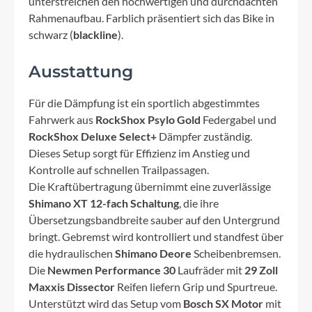
unterstreichen den hochwertigen und durchdachten
Rahmenaufbau. Farblich präsentiert sich das Bike in
schwarz (
blackline
).
Ausstattung
Für die Dämpfung ist ein sportlich abgestimmtes
Fahrwerk aus
RockShox Psylo Gold
Federgabel und
RockShox Deluxe Select+
Dämpfer zuständig.
Dieses Setup sorgt für Effizienz im Anstieg und
Kontrolle auf schnellen Trailpassagen.
Die Kraftübertragung übernimmt eine zuverlässige
Shimano XT 12-fach Schaltung
, die ihre
Übersetzungsbandbreite sauber auf den Untergrund
bringt. Gebremst wird kontrolliert und standfest über
die hydraulischen
Shimano Deore
Scheibenbremsen.
Die
Newmen Performance 30
Laufräder mit
29 Zoll
Maxxis Dissector
Reifen liefern Grip und Spurtreue.
Unterstützt wird das Setup vom
Bosch SX Motor
mit