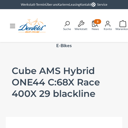
Werkstatt-Termin
Über uns
Karierre
Leasing
Kontakt
Service
alt springen
8
Suche
Werkstatt
News
Konto
Warenko
E-Bikes
Cube AMS Hybrid
ONE44 C:68X Race
400X 29 blackline