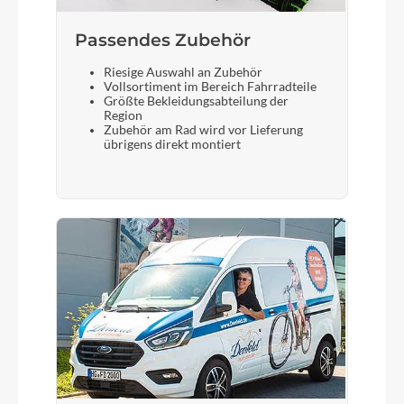
Sattel
Passendes Zubehör
ACID Venec EMTB Trail 140
Riesige Auswahl an Zubehör
Vollsortiment im Bereich Fahrradteile
Gabel
Größte Bekleidungsabteilung der
Region
RockShox Psylo Gold RC Air, Tapered,
Zubehör am Rad wird vor Lieferung
15x110mm, Lockout, 140mm
übrigens direkt montiert
Display
Bosch System Control, incl Mini Remote
Sattelstütze
CUBE Dropper Post, Handlebar Lever, Internal
Cable Routing, 316mm