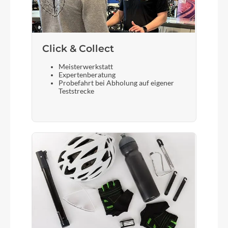
Laufradgröße
27,5"
Click & Collect
Schalthebel
Meisterwerkstatt
Shimano XT SL-M8100-IR, Direct Attach
Expertenberatung
Probefahrt bei Abholung auf eigener
Teststrecke
Bremshebel
Shimano Deore
Steuersatz
ACROS AZF-675, ICR (Integrated Cable Routing),
Top Zero-Stack 1 12 (ZS 56mm), Bottom Zero-
Stack 1 12 (ZS 56mm), Fiber Inserts for Angle
Adjustment