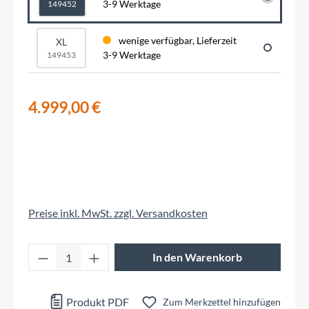
3-9 Werktage
149452
wenige verfügbar, Lieferzeit
XL
3-9 Werktage
149453
4.999,00 €
Preise inkl. MwSt. zzgl. Versandkosten
Produkt Anzahl: Gib den gewünschten Wert 
In den Warenkorb
Produkt PDF
Zum Merkzettel hinzufügen