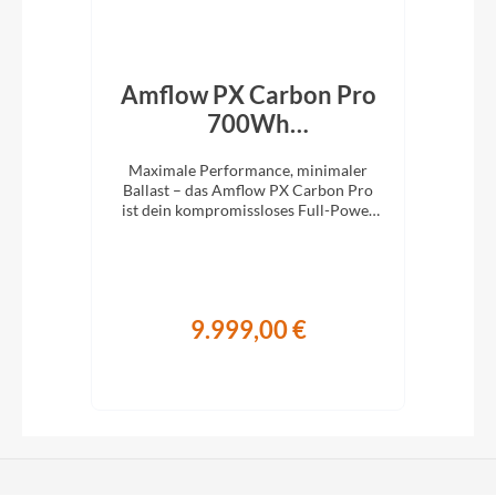
id
Amflow PX Carbon Pro
Bu
n
700Wh
7
Mondstein‑Grau 2027
Spaß
Maximale Performance, minimaler
Mit 
ger
Ballast – das Amflow PX Carbon Pro
Lei
ist dein kompromissloses Full-Power
m
E-MTB für richtig Tempo im Gelände.
9.999,00 €