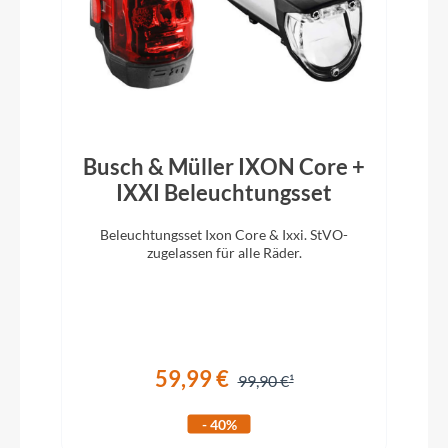
Vorbau
CUBE Stereo Stem w/ Cable Routing
Rahmentyp
Busch & Müller IXON Core +
Full-Suspension
IXXI Beleuchtungsset
Beleuchtungsset Ixon Core & Ixxi. StVO-
D
Modelljahr
zugelassen für alle Räder.
m
2025
Sattelklemme
CUBE Screwlock, 349mm
59,99 €
99,90 €
Griffe
- 40%
ACID Disrupt, Soft Compound