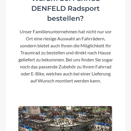
DENFELD Radsport
Kurbelgarnitur
e*thirteen Helix Race Alloy e*spec Crank, 32T
bestellen?
Unser Familienunternehmen hat nicht nur vor
Kassette
Ort eine riesige Auswahl an Fahrrädern,
Shimano Deore CS-M6100, 10-51T
sondern bietet auch Ihnen die Möglichkeit Ihr
Traumrad zu bestellen und direkt nach Hause
geliefert zu bekommen. Bei uns finden Sie sogar
Lenker
noch das passende Zubehör zu Ihrem Fahrrad
Newmen Evolution SL 31825, 780mm
oder E-Bike, welches auch bei einer Lieferung
auf Wunsch montiert werden kann.
Farbe
blackline
Dämpfer
RockShox Deluxe Select+, 210x55mmmm,