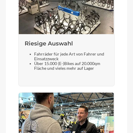
Rebound Adjust, 2-Position Lever
Motor
Bosch Drive Unit Performance SX (55Nm) Cruise
(250 Watt), Smart System
Riesige Auswahl
Kette
Fahrräder für jede Art von Fahrer und
Einsatzzweck
KMC e12
Über 15.000 (E-)Bikes auf 20.000qm
Fläche und vieles mehr auf Lager
Gewicht
18,8 kg
Akku
Bosch CompactTube 400