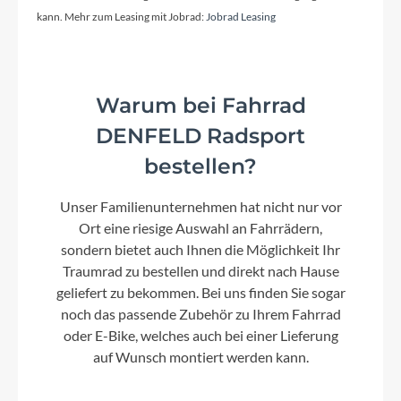
kann. Mehr zum Leasing mit Jobrad:
Jobrad Leasing
Kassette
Sram XS-1275, 10-52T
Warum bei Fahrrad
Lenker
DENFELD Radsport
Newmen Beskar 318.40 w/ VariGrip System
bestellen?
Unser Familienunternehmen hat nicht nur vor
Farbe
Ort eine riesige Auswahl an Fahrrädern,
reedgreen´n´matrix
sondern bietet auch Ihnen die Möglichkeit Ihr
Traumrad zu bestellen und direkt nach Hause
geliefert zu bekommen. Bei uns finden Sie sogar
Dämpfer
noch das passende Zubehör zu Ihrem Fahrrad
Fox Float X2 Performance, 230x65mm,
oder E-Bike, welches auch bei einer Lieferung
Adjustable HSC/LSC/LSR w/ 2-Pos. Lever
auf Wunsch montiert werden kann.