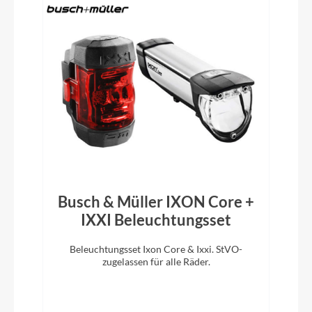
ACID PP MTB
Vorbau
Newmen Evolution SL 318.4, 31.8mm
Rahmentyp
Full-Suspension
Modelljahr
Busch & Müller IXON Core +
2026
IXXI Beleuchtungsset
Hinterreifen
Beleuchtungsset Ixon Core & Ixxi. StVO-
D
zugelassen für alle Räder.
m
Conti Kryptotal Rear, Downhill Soft, Tubeless
Ready, 2.4