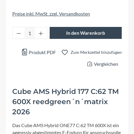
Preise inkl. MwSt. zzgl. Versandkosten
Produkt Anzahl: Gib den gewünschten Wert 
In den Warenkorb
Produkt PDF
Zum Merkzettel hinzufügen
Vergleichen
Cube AMS Hybrid 177 C:62 TM
600X reedgreen´n´matrix
2026
Das Cube AMS Hybrid ONE77 C:62 TM 600X ist ein
aggressiv abgestimmtes E-Enduro für anspruchsvolle