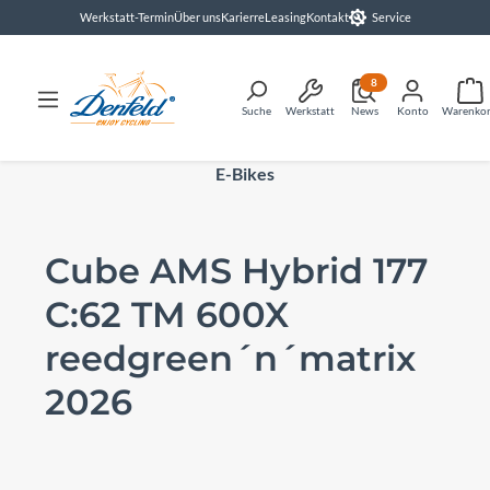
Werkstatt-Termin
Über uns
Karierre
Leasing
Kontakt
Service
alt springen
8
Suche
Werkstatt
News
Konto
Warenko
E-Bikes
Cube AMS Hybrid 177
C:62 TM 600X
reedgreen´n´matrix
2026