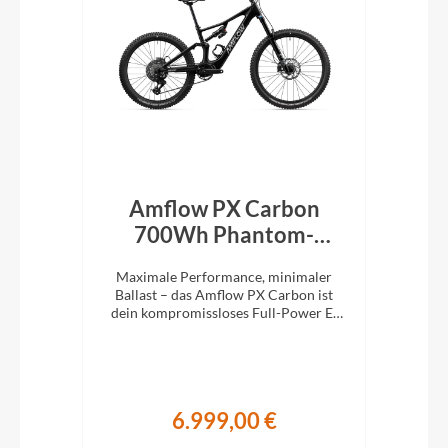
rid
Amflow PX Carbon
Am
een
700Wh Phantom-
Schwarz 2027
M
die
Maximale Performance, minimaler
Ma
1x12
Ballast – das Amflow PX Carbon ist
Bal
stem
dein kompromissloses Full-Power E-
ist
MTB für richtig Tempo im Gelände.
E-M
6.999,00 €
€