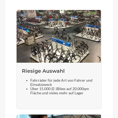
Motor
Bosch Drive Unit Performance Line CX max.
100Nm (BDU38)
Kette
Sram GX Eagle™ Transmission
Gewicht
21,9 kg
Riesige Auswahl
Fahrräder für jede Art von Fahrer und
Akku
Einsatzzweck
Über 15.000 (E-)Bikes auf 20.000qm
Bosch PowerTube 600
Fläche und vieles mehr auf Lager
Laufradgröße
29 Zoll