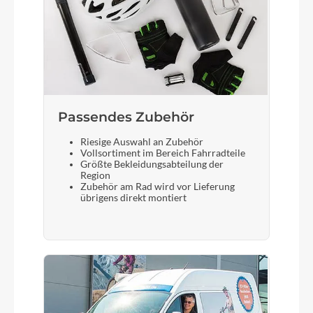
Gabel
Fox 38 Float Performance GRIP, Tapered,
15x110mm, 170mm
Display
Passendes Zubehör
Bosch Kiox 400C, Bosch Mini Remote
Riesige Auswahl an Zubehör
Vollsortiment im Bereich Fahrradteile
Größte Bekleidungsabteilung der
Region
Vorderreifen
Zubehör am Rad wird vor Lieferung
übrigens direkt montiert
Conti Argotal, Enduro Super Soft, Tubeless Ready,
2.4
Sattelstütze
CUBE Dropper Post, Handlebar Lever, Internal
Cable Routing, 31.6mm