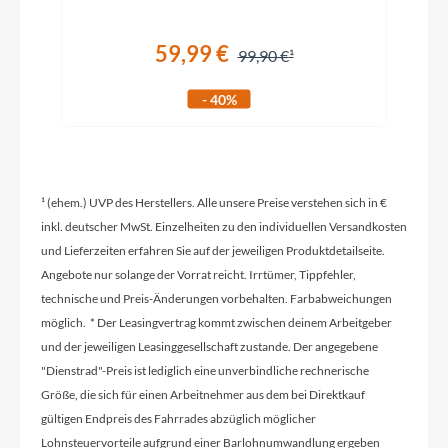
Griffe
59,99 €
99,90 €
Newmen Slat VGS
- 40%
Ladegerät
Bosch 4A
¹ (ehem.) UVP des Herstellers. Alle unsere Preise verstehen sich in €
Schaltwerk
inkl. deutscher MwSt. Einzelheiten zu den individuellen Versandkosten
Sram Eagle 90 Transmission, 12-Speed
und Lieferzeiten erfahren Sie auf der jeweiligen Produktdetailseite.
Angebote nur solange der Vorrat reicht. Irrtümer, Tippfehler,
technische und Preis-Änderungen vorbehalten. Farbabweichungen
Rahmenmaterial
möglich. * Der Leasingvertrag kommt zwischen deinem Arbeitgeber
Carbon
und der jeweiligen Leasinggesellschaft zustande. Der angegebene
"Dienstrad"-Preis ist lediglich eine unverbindliche rechnerische
Größe, die sich für einen Arbeitnehmer aus dem bei Direktkauf
Kurbelgarnitur
gültigen Endpreis des Fahrrades abzüglich möglicher
ACID MTB Hybrid Pro basic
Lohnsteuervorteile aufgrund einer Barlohnumwandlung ergeben