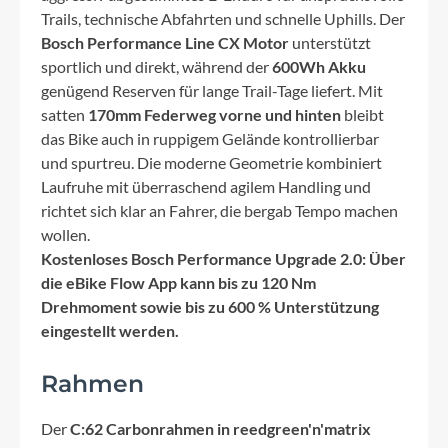
Trails, technische Abfahrten und schnelle Uphills. Der
Bosch Performance Line CX Motor
unterstützt
sportlich und direkt, während der
600Wh Akku
genügend Reserven für lange Trail-Tage liefert. Mit
satten
170mm Federweg vorne und hinten
bleibt
das Bike auch in ruppigem Gelände kontrollierbar
und spurtreu. Die moderne Geometrie kombiniert
Laufruhe mit überraschend agilem Handling und
richtet sich klar an Fahrer, die bergab Tempo machen
wollen.
Kostenloses Bosch Performance Upgrade 2.0: Über
die eBike Flow App kann bis zu 120 Nm
Drehmoment sowie bis zu 600 % Unterstützung
eingestellt werden.
Rahmen
Der
C:62 Carbonrahmen in reedgreen'n'matrix