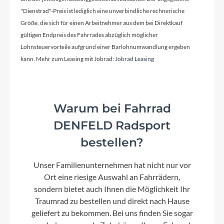
"Dienstrad"-Preis ist lediglich eine unverbindliche rechnerische
Kassette
Größe, die sich für einen Arbeitnehmer aus dem bei Direktkauf
Shimano Deore, CS-M6100 10-51T
gültigen Endpreis des Fahrrades abzüglich möglicher
Lohnsteuervorteile aufgrund einer Barlohnumwandlung ergeben
kann. Mehr zum Leasing mit Jobrad:
Jobrad Leasing
Lenker
Bulls riserbar, 740mm
Warum bei Fahrrad
Farbe
DENFELD Radsport
UD Carbon - light grey
bestellen?
Dämpfer
Unser Familienunternehmen hat nicht nur vor
SR Suntour Edge Plus 2CR
Ort eine riesige Auswahl an Fahrrädern,
sondern bietet auch Ihnen die Möglichkeit Ihr
Traumrad zu bestellen und direkt nach Hause
Motor
geliefert zu bekommen. Bei uns finden Sie sogar