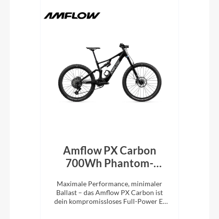
rid
Amflow PX Carbon
Am
een
700Wh Phantom-
Schwarz 2027
M
die
Maximale Performance, minimaler
Ma
1x12
Ballast – das Amflow PX Carbon ist
Bal
stem
dein kompromissloses Full-Power E-
ist
MTB für richtig Tempo im Gelände.
E-M