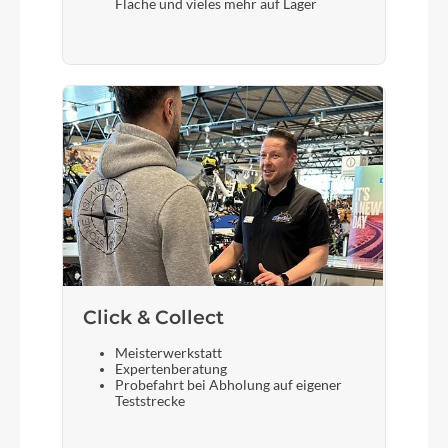
Fläche und vieles mehr auf Lager
Bremshebel
Shimano
Schloss
Abus Batterieschloss
Steuersatz
Acros AIF-531 1.5"
Sattel
Prologo Proxim 400
Click & Collect
Meisterwerkstatt
Expertenberatung
Gabel
Probefahrt bei Abholung auf eigener
Teststrecke
Bulls Lytro 34 SL Air Boost, 130mm