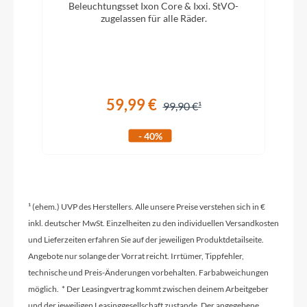
Beleuchtungsset Ixon Core & Ixxi. StVO-
Griffe
D
zugelassen für alle Räder.
m
prologo Proxim Enduro
Ladegerät
2 A Ladegerät
59,99 €
99,90 €
- 40%
Schaltwerk
Shimano Deore RD-M6100
¹ (ehem.) UVP des Herstellers. Alle unsere Preise verstehen sich in €
Rahmenmaterial
inkl. deutscher MwSt. Einzelheiten zu den individuellen Versandkosten
Carbon
und Lieferzeiten erfahren Sie auf der jeweiligen Produktdetailseite.
Angebote nur solange der Vorrat reicht. Irrtümer, Tippfehler,
Kurbelgarnitur
technische und Preis-Änderungen vorbehalten. Farbabweichungen
Bulls 170 mm
möglich. * Der Leasingvertrag kommt zwischen deinem Arbeitgeber
und der jeweiligen Leasinggesellschaft zustande. Der angegebene