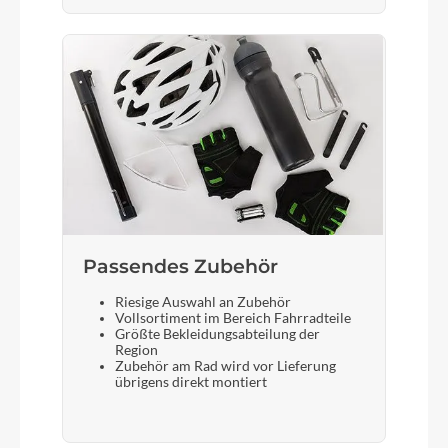
Display
Bosch Mini Remote und System Controller
Sattelstütze
Limotec Alpha 1UH 31,6mm + SL-MT500-IL, 150
mm
Passendes Zubehör
Riesige Auswahl an Zubehör
Vollsortiment im Bereich Fahrradteile
Größte Bekleidungsabteilung der
Region
Zubehör am Rad wird vor Lieferung
übrigens direkt montiert