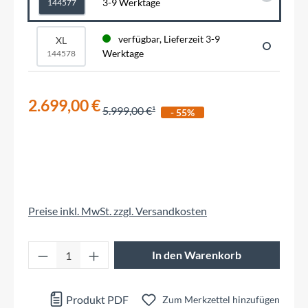
3-9 Werktage
144577
verfügbar, Lieferzeit 3-9
XL
Werktage
144578
2.699,00 €
5.999,00 €
- 55%
Preise inkl. MwSt. zzgl. Versandkosten
Produkt Anzahl: Gib den gewünschten Wert 
In den Warenkorb
Produkt PDF
Zum Merkzettel hinzufügen