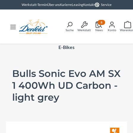
Werkstatt-Termin
Über uns
Karierre
Leasing
Kontakt
Service
alt springen
8
Suche
Werkstatt
News
Konto
Warenko
E-Bikes
Bulls Sonic Evo AM SX
1 400Wh UD Carbon -
light grey