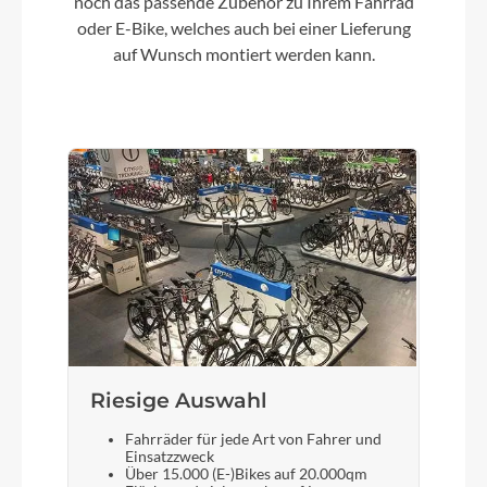
noch das passende Zubehör zu Ihrem Fahrrad
Bosch Performance Line SX 25/55Nm
oder E-Bike, welches auch bei einer Lieferung
auf Wunsch montiert werden kann.
Kette
Shimano CN-M6100-12
Akku
Bosch CompactTube 400
Laufradgröße
29 Zoll
Schalthebel
Riesige Auswahl
Shimano Deore SL-M6100, rapidfire+, I-spec-EV
Fahrräder für jede Art von Fahrer und
Einsatzzweck
Über 15.000 (E-)Bikes auf 20.000qm