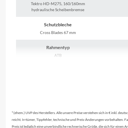
SHIMANO
Tektro HD-M275, 160/160mm
hydraulische Scheibenbremse
SKS
Schutzbleche
SRAM
Cross Blades 67 mm
Rahmentyp
Tip Top
ATB
Unleazhed
Schaltwerk
Shimano Altus RD-M310
Voxom
Lenker
Woom
Bulls Sport-S Riserbar
m
Zipp
¹ (ehem.) UVP des Herstellers. Alle unsere Preise verstehen sich in € inkl. deu
Vorderrad Nabe
reicht. Irrtümer, Tippfehler, technische und Preis-Änderungen vorbehalten. 
Shimano DH-3D32NT
Preis ist lediglich eine unverbindliche rechnerische Größe, die sich für ein