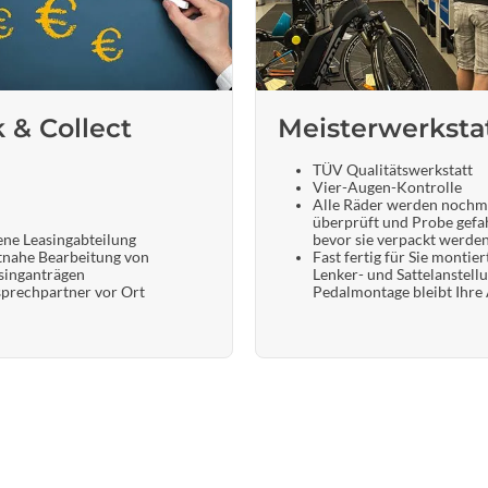
k & Collect
Meisterwerksta
TÜV Qualitätswerkstatt
Vier-Augen-Kontrolle
Alle Räder werden nochm
überprüft und Probe gefa
ene Leasingabteilung
bevor sie verpackt werde
tnahe Bearbeitung von
Fast fertig für Sie montier
singanträgen
Lenker- und Sattelanstell
prechpartner vor Ort
Pedalmontage bleibt Ihre