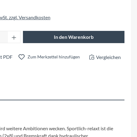
Fuxon
MwSt. zzgl. Versandkosten
Giro
Anzahl: Gib den gewünschten Wert ein oder 
Haibike
In den Warenkorb
i:SY
t PDF
Vergleichen
Zum Merkzettel hinzufügen
Knog
Kärcher
Litemove
Mammut
rd weitere Ambitionen wecken. Sportlich-relaxt ist die
n (2x8) und Bremskraft dank hydraulischer