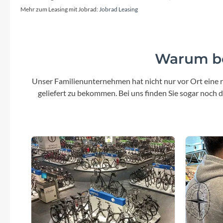
Mehr zum Leasing mit Jobrad:
Jobrad Leasing
Laufradgröße
Size Split: 27.5: XS, S // 29 Zoll: M, L, XL,
Mo
XXL
Warum be
Sattel
Unser Familienunternehmen hat nicht nur vor Ort eine r
Bulls MTB-Sport
SR 
geliefert zu bekommen. Bei uns finden Sie sogar noch