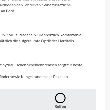
Micro
ldboden den Schrecken. Seine zusätzliche
 an Bord.
NC-17
Pegasus
 29 Zoll Laufräder ein. Die sportlich-komfortable
ätzlich die aufgeräumte Optik des Hardtails.
Powerbar
Racktime
 hydraulischen Scheibenbremsen sorgt für beste
RIESE & MÜLLER
änder sowie Klingel runden das Paket ab.
ROTWILD Bikes
Scott
Reifen