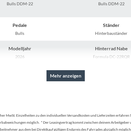
Sigg
Bulls DDM-22
Bulls DDM-22
Sportourer
Pedale
Ständer
Tenways
Bulls
Hinterbauständer
Modelljahr
Hinterrad Nabe
Topeak
2026
Formula DC-22RQR
Uvex
Rahmenmaterial
Kurbelgarnitur
Mehr anzeigen
Aluminium
Samox 36/22T
Widek
Farbe
Kette
Yazoo
onza grey matte/ black
KMC Z8.3
tscher MwSt. Einzelheiten zu den individuellen Versandkosten und Lieferzeiten erfahren 
Gewicht
Scheinwerfer
Farbabweichungen möglich. * Der Leasingvertrag kommt zwischen deinem Arbeitgeber un
17.52 kg
Fuxon FS-30, 30 Lux LED mit 
en Arbeitnehmer aus dem bei Direktkauf gültigen Endpreis des Fahrrades abzüglich mög