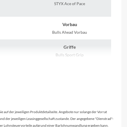
Sigma
STYX Ace of Pace
SQlab
Vorbau
Thule
Bulls Ahead Vorbau
Griffe
Uebler
Bulls Sport Grip
VDO
Kassette
Shimano CS-HG200-8 12-32T
Winora
Rücklicht
Zefal
Fuxon MRL-Mini
Sie auf der jeweiligen Produktdetailseite. Angebote nur solange der Vorrat
Umwerfer
d der jeweiligen Leasinggesellschaft zustande. Der angegebene "Dienstrad"-
Schalter
Shimano ALTUS FD-M315
licher Lohnsteuervorteile aufgrund einer Barlohnumwandlung ergeben kann.