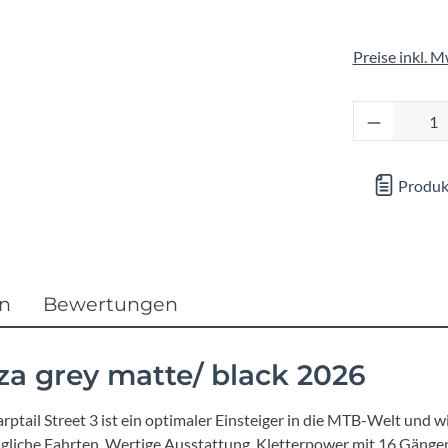
Focus
Preise inkl. 
Ghost
Produkt 
Gudereit
Hercules
Produk
KLICKfix
KTM
en
Bewertungen
Lezyne
nza grey matte/ black 2026
Lupine
tail Street 3 ist ein optimaler Einsteiger in die MTB-Welt und wi
gliche Fahrten. Wertige Ausstattung, Kletterpower mit 16 Gänge