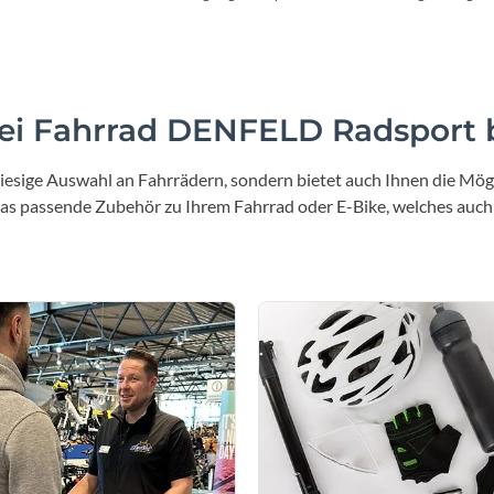
Gepäckträger
Schalthebel
nkeyLoad Iconic Rack 27
Shimano Altus SL-M315 Rapidf
Systemgepäckträger
i Fahrrad DENFELD Radsport b
Gabel
Sattelstütze
iesige Auswahl an Fahrrädern, sondern bietet auch Ihnen die Mögl
Suntour NVX-30, 100 mm
Bulls Aluminium 31,6 
 das passende Zubehör zu Ihrem Fahrrad oder E-Bike, welches auch