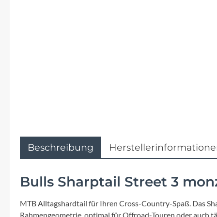
Flyer
Garmin
Gore
Hebie
Kettler Alu Rad
Koga
Beschreibung
Herstellerinformation
Lapierre
Bulls Sharptail Street 3 mo
Lizard Skins
MTB Alltagshardtail für Ihren Cross-Country-Spaß. Das Sharp
Rahmengeometrie, optimal für Offroad-Touren oder auch tä