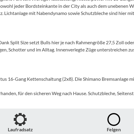
Mcfk
ohl jeder Bordsteinkante in der City als auch dem unebenen Wa
atz. Lichtanlage mit Nabendynamo sowie Schutzbleche sind hier mit
Mounty
Park Tool
k Split Size setzt Bulls hier je nach Rahmengröße 27,5 Zoll oder
en, Schotter und im Alltag. Innenverlegte Züge unterstreichen zus
POC
PUKY
tus 16-Gang Kettenschaltung (2x8). Die Shimano Bremsanlage mit
RFR
rhanden, für den sicheren Weg nach Hause. Schutzbleche, Seitenst
RockShox
Schwalbe
Laufradsatz
Felgen