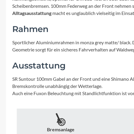
Mavic
Scheibenbremsen. 100mm Federweg an der Front nehmen sow
Alltagsausstattung
macht es unglaublich vielseitig im Eins
MonkeyLink
Rahmen
Ortlieb
Sportlicher Aluminiumrahmen in monza grey matte/ black. Dan
Geometrie sorgt für ein sicheres Fahrverhalten auf Waldweg
Pitlock
Ausstattung
Profile Design
SR Suntour 100mm Gabel an der Front und eine Shimano Al
Reich
Bremskontrolle unabhängig der Wetterlage.
Auch eine Fuxon Beleuchtung mit Standlichtfunktion ist vo
Rixen & Kaul
S'COOL
Bremsanlage