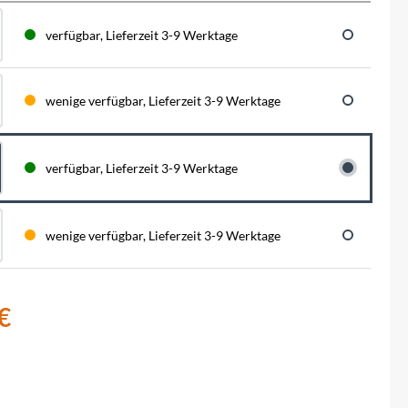
BySchulz
schnell...
schauen auf eine lange ...
haben wir für diese Notfälle eine riesen
Menge der wichtigsten Fahrrad-Ersatzteile
verfügbar, Lieferzeit 3-9 Werktage
direkt auf Lager. Sowohl für Rennräder,
Contec
Mountainbikes, Trekking-Räder oder...
wenige verfügbar, Lieferzeit 3-9 Werktage
Crane Bell
Deuter
verfügbar, Lieferzeit 3-9 Werktage
Dynamic
wenige verfügbar, Lieferzeit 3-9 Werktage
Ergon
F100
€
Finish Line