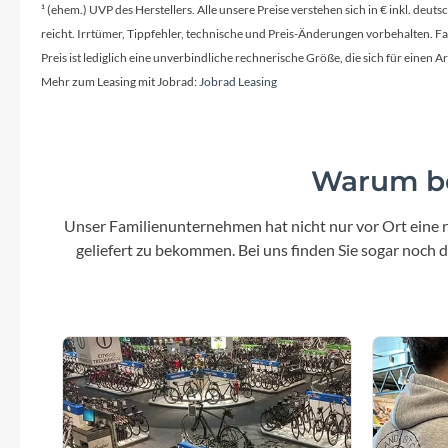
¹ (ehem.) UVP des Herstellers. Alle unsere Preise verstehen sich in € inkl. deu
reicht. Irrtümer, Tippfehler, technische und Preis-Änderungen vorbehalten. 
Preis ist lediglich eine unverbindliche rechnerische Größe, die sich für ein
Mehr zum Leasing mit Jobrad:
Jobrad Leasing
Warum be
Unser Familienunternehmen hat nicht nur vor Ort eine r
geliefert zu bekommen. Bei uns finden Sie sogar noch