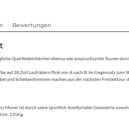
Focus
Ghost
en
Bewertungen
Gudereit
t
Hercules
liche Querfeldeinfahrten ebenso wie anspruchsvolle Touren durch
KLICKfix
 Sie auf 28 Zoll Laufrädern flink von A nach B. Im Gegensatz zum S
bel und Scheibenbremsen machen aus der nächsten Freizeittour d
KTM
Lezyne
Mover ist durch seine sportlich-komfortable Geometrie sowohl f
Lupine
icht: 135Kg.