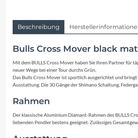
Flyer
Garmin
Beschreibung
Herstellerinformation
Gore
Bulls Cross Mover black mat
Hebie
Mit dem BULLS Cross Mover haben Sie Ihren Partner für täg
Kettler Alu Rad
neuer Wege bei einer Tour durchs Grün.
Das Bulls Cross Mover ist sportlich ausgerichtet und bringt
Ausstattung. Die 30 Gänge der Shimano Schaltung, Federga
Koga
Rahmen
Lapierre
Der klassische Aluminium Diamant-Rahmen des BULLS Cross 
Lizard Skins
liebenden Pendler bestens geeignet. Zulässiges Gesamtgew