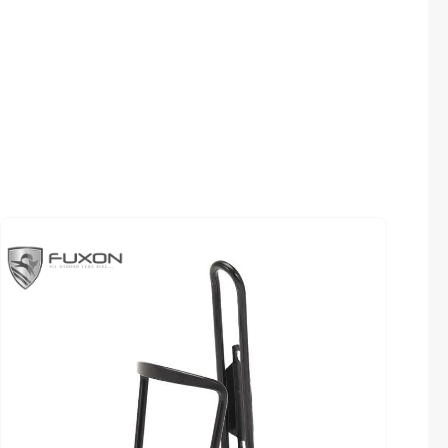
Sigma
Lenker
SQlab
34T
BULLS double butted riserbar
Thule
Umwerfer
Shimano Deore Trekking FD-T6000
Uebler
Steuersatz
VDO
FSA No.11
Winora
Zefal