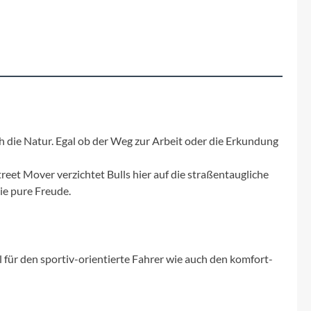
Fuxon
Giro
Haibike
i:SY
 die Natur. Egal ob der Weg zur Arbeit oder die Erkundung
Knog
treet Mover verzichtet Bulls hier auf die straßentaugliche
ie pure Freude.
Kärcher
Litemove
ür den sportiv-orientierte Fahrer wie auch den komfort-
Mammut