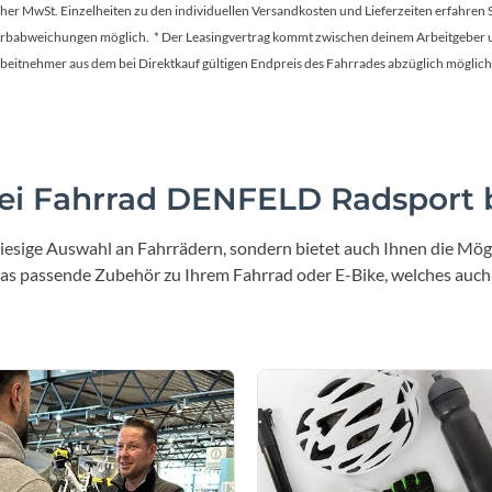
tscher MwSt. Einzelheiten zu den individuellen Versandkosten und Lieferzeiten erfahren 
Farbabweichungen möglich. * Der Leasingvertrag kommt zwischen deinem Arbeitgeber un
en Arbeitnehmer aus dem bei Direktkauf gültigen Endpreis des Fahrrades abzüglich mög
i Fahrrad DENFELD Radsport b
iesige Auswahl an Fahrrädern, sondern bietet auch Ihnen die Mögl
 das passende Zubehör zu Ihrem Fahrrad oder E-Bike, welches auch