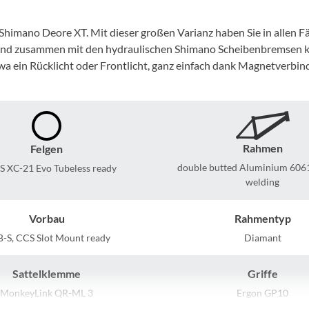
Mcfk
himano Deore XT. Mit dieser großen Varianz haben Sie in allen F
Mounty
t und zusammen mit den hydraulischen Shimano Scheibenbremsen 
 etwa ein Rücklicht oder Frontlicht, ganz einfach dank Magnetve
Park Tool
POC
Rahmen
Felgen
PUKY
double butted Aluminium 606
S XC-21 Evo Tubeless ready
welding
RFR
Vorbau
Rahmentyp
RockShox
-S, CCS Slot Mount ready
Diamant
Schwalbe
Sattelklemme
Griffe
MonkeyLink QR-ML 3
Ergon GP10