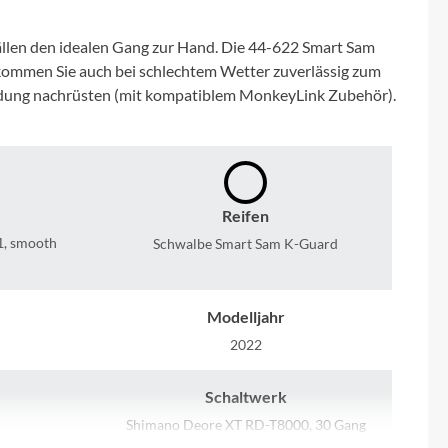
Micro
ällen den idealen Gang zur Hand. Die 44-622 Smart Sam
NC-17
kommen Sie auch bei schlechtem Wetter zuverlässig zum
rbindung nachrüsten (mit kompatiblem MonkeyLink Zubehör).
Pegasus
Powerbar
Reifen
Racktime
1, smooth
Schwalbe Smart Sam K-Guard
RIESE & MÜLLER
Modelljahr
ROTWILD Bikes
2022
Scott
Schaltwerk
Shimano Deore XT RD-T8000, 30 Gang
Kettenschaltung