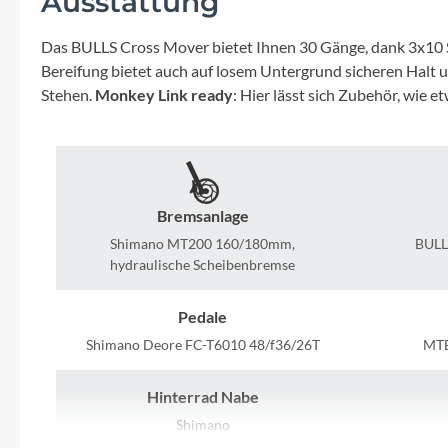
Ausstattung
Mavic
Das BULLS Cross Mover bietet Ihnen 30 Gänge, dank 3x10 S
MonkeyLink
Bereifung bietet auch auf losem Untergrund sicheren Hal
Stehen.
Monkey Link ready
: Hier lässt sich Zubehör, wie
Ortlieb
Pitlock
Bremsanlage
Profile Design
Shimano MT200 160/180mm,
BULL
hydraulische Scheibenbremse
Reich
Pedale
Rixen & Kaul
Shimano Deore FC-T6010 48/f36/26T
MTB
S'COOL
Hinterrad Nabe
Shimano