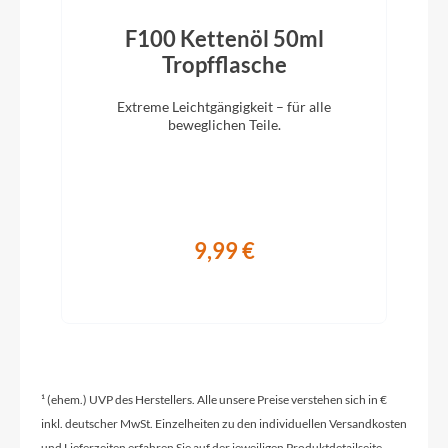
Hinterreifen
F100 Kettenöl 50ml
Schwalbe Energizer Plus Tour, Greenguard,
)
Tropfflasche
Reflex-Streifen, 55-622 Schlauch: Schwalbe AV19
Extreme Leichtgängigkeit – für alle
beweglichen Teile.
Hinterrad Nabe
Shimano Nexus, SG-C7000-5, Freilaufnabe,
Centerlock, Disc
9,99 €
Griffe
BGM Comfort, Ergo, Double Density,
Schraubgriffe
Ladegerät
Bosch Standard Charger, 4A
¹ (ehem.) UVP des Herstellers. Alle unsere Preise verstehen sich in €
inkl. deutscher MwSt. Einzelheiten zu den individuellen Versandkosten
und Lieferzeiten erfahren Sie auf der jeweiligen Produktdetailseite.