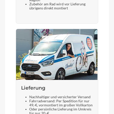
Region
Zubehör am Rad wird vor Lieferung
übrigens direkt montiert
Display
Bosch LED Remote mit Intuvia 100 Display
Vorderreifen
Schwalbe Energizer Plus Tour, Greenguard,
Reflex-Streifen, 55-622 Schlauch: Schwalbe AV19
Sattelstütze
BGM Pro
Lieferung
Nachhaltiger und versicherter Versand
Fahrradversand: Per Spedition für nur
49,-€, vormontiert im großen Vollkarton
Oder persönliche Lieferung im Umkreis
für nur 20,-€