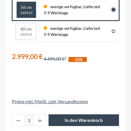
wenige verfügbar, Lieferzeit
56 cm
3-9 Werktage
140913
wenige verfügbar, Lieferzeit
60 cm
3-9 Werktage
140914
2.999,00 €
4.499,00 €
- 33%
Preise inkl. MwSt. zzgl. Versandkosten
Produkt Anzahl: Gib den gewünschten Wert 
In den Warenkorb