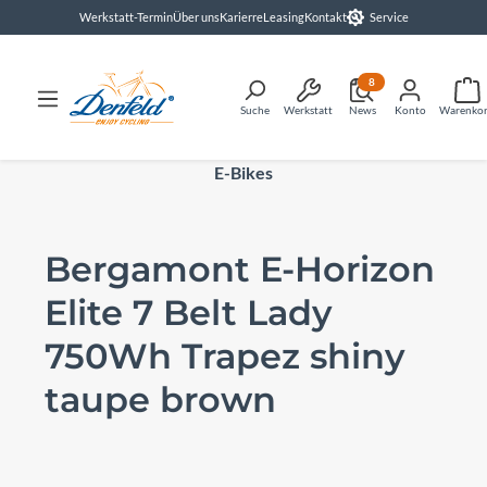
Werkstatt-Termin
Über uns
Karierre
Leasing
Kontakt
Service
alt springen
8
Suche
Werkstatt
News
Konto
Warenko
E-Bikes
Bergamont E-Horizon
Elite 7 Belt Lady
750Wh Trapez shiny
taupe brown