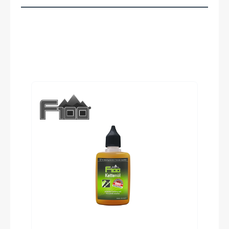
Curana Apollo, mit Edelstahlstreben
Pedale
Trekking Aluminium
Produktgalerie überspringen
Vorbau
Satori Python, einstellbar
Rahmentyp
Trapez
Modelljahr
2024