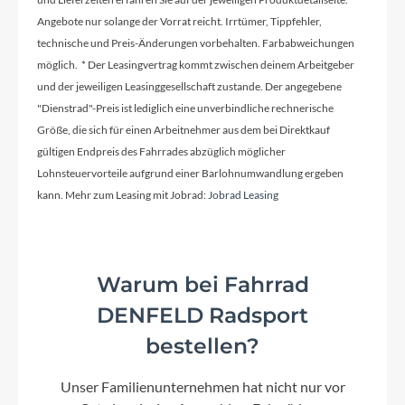
Rahmenmaterial
Angebote nur solange der Vorrat reicht. Irrtümer, Tippfehler,
Aluminium
technische und Preis-Änderungen vorbehalten. Farbabweichungen
möglich. * Der Leasingvertrag kommt zwischen deinem Arbeitgeber
und der jeweiligen Leasinggesellschaft zustande. Der angegebene
Kurbelgarnitur
"Dienstrad"-Preis ist lediglich eine unverbindliche rechnerische
Größe, die sich für einen Arbeitnehmer aus dem bei Direktkauf
FSA CK-320, belt, 46t
gültigen Endpreis des Fahrrades abzüglich möglicher
Lohnsteuervorteile aufgrund einer Barlohnumwandlung ergeben
kann. Mehr zum Leasing mit Jobrad:
Kassette
Jobrad Leasing
Gates CDX, 32t
Lenker
Warum bei Fahrrad
BGM Pro, Riser Lenker, Kröpfung: 15°, Höhe: 5
DENFELD Radsport
mm
bestellen?
Farbe
Unser Familienunternehmen hat nicht nur vor
shiny taupe brown