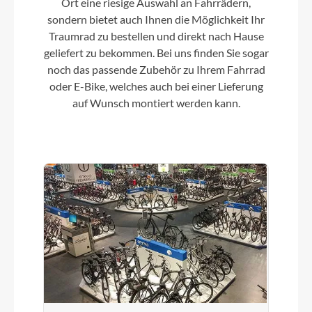
Ort eine riesige Auswahl an Fahrrädern,
sondern bietet auch Ihnen die Möglichkeit Ihr
Traumrad zu bestellen und direkt nach Hause
Motor
geliefert zu bekommen. Bei uns finden Sie sogar
noch das passende Zubehör zu Ihrem Fahrrad
Bosch Performance Line CX, Gen. 4, BES3, 250 W,
36 V, max. 25 km/h
oder E-Bike, welches auch bei einer Lieferung
auf Wunsch montiert werden kann.
Kette
Gates CDX Carbon Drive Belt, Center-Track
Rücklicht
B&M Toplight 2 C, LED
Vorderrad Nabe
Shimano HB-MT200, Centerlock, Disc,
Schnellspanner