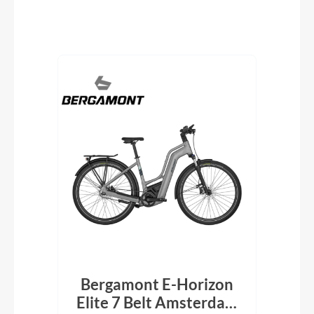
Produktgalerie überspringen
 CX
Bergamont E-Horizon
B
k
Elite 7 Belt Amsterdam
El