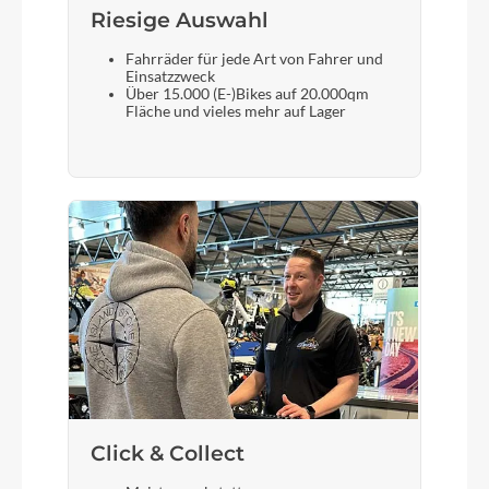
Riesige Auswahl
Scheinwerfer
Fahrräder für jede Art von Fahrer und
Einsatzzweck
B&M Myc, 50 Lux, LED
Über 15.000 (E-)Bikes auf 20.000qm
Fläche und vieles mehr auf Lager
Akku
Bosch PowerTube, 36 V Li Ion, 750 Wh
Laufradgröße
28"
Gepäckträger
Racktime / BGM Trekking Pro, Snapit 2.0 System,
integrierte Schutzblechaufnahme
Click & Collect
Schalthebel