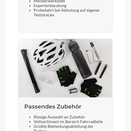
Meisterwerkstatt
Expertenberatung
Shimano Nexus, SL-C7000, 5-fach, Drehgriffe
Probefahrt bei Abholung auf eigener
Teststrecke
Bremshebel
Shimano BL-MT200, hydraulische
Scheibenbremse
Steuersatz
Acros, A-Headset, semi-integriert, 1.5", mit
integrierter Kabeldurchführung
Sattel
Syncros Capilano Trekking Memory Foam
Passendes Zubehör
Riesige Auswahl an Zubehör
Vollsortiment im Bereich Fahrradteile
Gabel
Größte Bekleidungsabteilung der
Suntour NVX30 NLO DS, 75 mm