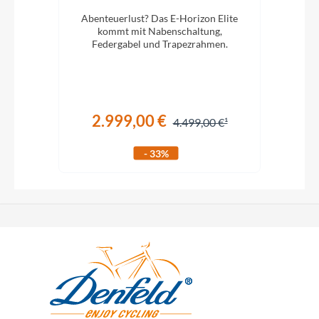
750Wh Trapez shiny
lug.
Abenteuerlust? Das E-Horizon Elite
Ab
mortar grey
iefem
kommt mit Nabenschaltung,
Federgabel und Trapezrahmen.
2.999,00 €
€
4.499,00 €
- 33%